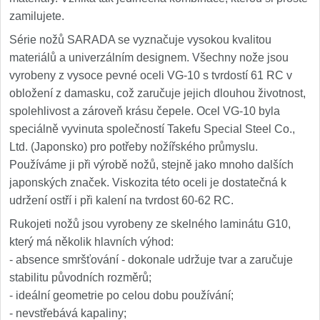
zamilujete.
Série nožů SARADA se vyznačuje vysokou kvalitou
materiálů a univerzálním designem. Všechny nože jsou
vyrobeny z vysoce pevné oceli VG-10 s tvrdostí 61 RC v
obložení z damasku, což zaručuje jejich dlouhou životnost,
spolehlivost a zároveň krásu čepele. Ocel VG-10 byla
speciálně vyvinuta společností Takefu Special Steel Co.,
Ltd. (Japonsko) pro potřeby nožířského průmyslu.
Používáme ji při výrobě nožů, stejně jako mnoho dalších
japonských značek. Viskozita této oceli je dostatečná k
udržení ostří i při kalení na tvrdost 60-62 RC.
Rukojeti nožů jsou vyrobeny ze skelného laminátu G10,
který má několik hlavních výhod:
- absence smršťování - dokonale udržuje tvar a zaručuje
stabilitu původních rozměrů;
- ideální geometrie po celou dobu používání;
- nevstřebává kapaliny;