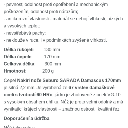
- pevnost, odolnost proti opotřebení a mechanickým
poškozením, odolnost proti nárazům;
- antikorozní vlastnosti - materiál se nebojí vlhkosti, nízkých
a vysokých teplot;
- nevstřebává pachy;
- neklouže v ruce, i v podmínkách zvýšené vlhkosti.
Délka rukojeti
: 130 mm
Délka čepele
: 170 mm
Celková délka
: 300 mm
Hmotnost
: 200 g
Čepel
Nakiri nože Seburo SARADA Damascus 170mm
je silná 2,2 mm. Je vyrobená ze
67 vrstev damaškové
oceli s tvrdostí 60 HRc
, jádro je zhotovené z oceli VG-10
s vysokým obsahem uhlíku. Nůž je proto velmi odolný a má
vynikající krájecí vlastnosti – značnou ostrost i kvalitní řez
Doporučení a údržba
:
Nůž jako celek: