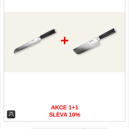
Filetovací nože
7
Nože na chleba
27
+
Vykosťovací nože
41
Steakové nože
2
Plátkovací nože
27
Porcovací nože
2
Sekáčky a speciální nože
15
AKCE 1+1
SLEVA 10%
Japonské nože
57