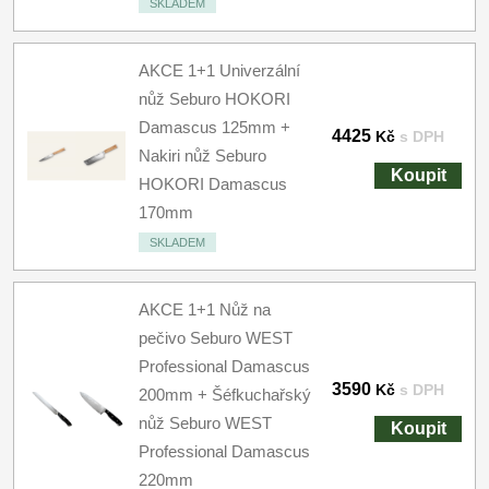
SKLADEM
AKCE 1+1 Univerzální
nůž Seburo HOKORI
Damascus 125mm +
4425
Kč
s DPH
Nakiri nůž Seburo
Koupit
HOKORI Damascus
170mm
SKLADEM
AKCE 1+1 Nůž na
pečivo Seburo WEST
Professional Damascus
3590
Kč
s DPH
200mm + Šéfkuchařský
nůž Seburo WEST
Koupit
Professional Damascus
220mm