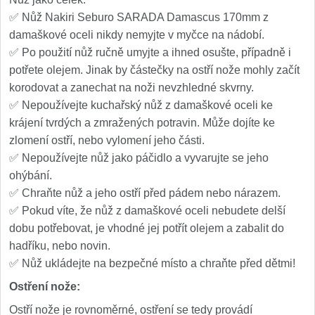
✅ Nůž Nakiri Seburo SARADA Damascus 170mm z
damaškové oceli nikdy nemyjte v myčce na nádobí.
✅ Po použití nůž ručně umyjte a ihned osušte, případně i
potřete olejem. Jinak by částečky na ostří nože mohly začít
korodovat a zanechat na noži nevzhledné skvrny.
✅ Nepoužívejte kuchařský nůž z damaškové oceli ke
krájení tvrdých a zmražených potravin. Může dojíte ke
zlomení ostří, nebo vylomení jeho části.
✅ Nepoužívejte nůž jako páčidlo a vyvarujte se jeho
ohýbání.
✅ Chraňte nůž a jeho ostří před pádem nebo nárazem.
✅ Pokud víte, že nůž z damaškové oceli nebudete delší
dobu potřebovat, je vhodné jej potřít olejem a zabalit do
hadříku, nebo novin.
✅ Nůž ukládejte na bezpečné místo a chraňte před dětmi!
Ostření nože:
Ostří nože je rovnoměrné, ostření se tedy provádí