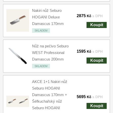
Nakiri nůž Seburo
2875
Kč
s DPH
HOGANI Deluxe
Damascus 170mm
Koupit
SKLADEM
Nůž na pečivo Seburo
1595
Kč
s DPH
WEST Professional
Damascus 200mm
Koupit
SKLADEM
AKCE 1+1 Nakiri nůž
Seburo HOGANI
Damascus 170mm +
5695
Kč
s DPH
Šéfkuchařský nůž
Koupit
Seburo HOGANI