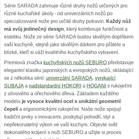
Série SARADA zahrnuje různé druhy nožů určených pro
různé kuchařské úkoly - od univerzálních nožů po
specializované nože pro určité druhy potravin.
Každý nůž
má svůj jedinečný design
, který kombinuje funkčnost a
estetiku. Nože ze série SARADA budou skvělým doplňkem
vaší kuchyně, stejně jako skvělým dárkem pro přátele a
blízké, kteří si váží kvalitního kuchyňského vybavení.
Premiová značka
kuchyňských nožů SEBURO
představuje
elegantní klasiku japonských a evropských nožů, skládající
se z několika sérií:
univerzální SARADA
,
vynikající
SUBAJA
a
nadstandardní HOKORI
a
HOGANI
s rukojeťmi
z olivového a ořechového dřeva. Základem každého
modelu
je vysoce kvalitní ocel s unikátní geometrií
čepelí
a ergonomickými rukojeťmi. Naše nože spojují
tradiční prvky s inovacemi, poskytují pohodlí, styl a
nepřekonatelný výkon ve vaší kuchyni. Objevte svět
dokonalého krájení s noži SEBURO a užijte si proces