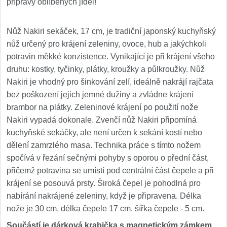
přípravy oblíbených jídel!
Nůž Nakiri sekáček, 17 cm, je tradiční japonský kuchyňský
nůž určený pro krájení zeleniny, ovoce, hub a jakýchkoli
potravin měkké konzistence. Vynikající je při krájení všeho
druhu: kostky, tyčinky, plátky, kroužky a půlkroužky. Nůž
Nakiri je vhodný pro šinkování zelí, ideálně nakrájí rajčata
bez poškození jejich jemné dužiny a zvládne krájení
brambor na plátky. Zeleninové krájení po použití nože
Nakiri vypadá dokonale. Zvenčí nůž Nakiri připomíná
kuchyňské sekáčky, ale není určen k sekání kostí nebo
dělení zamrzlého masa. Technika práce s tímto nožem
spočívá v řezání sečnými pohyby s oporou o přední část,
přičemž potravina se umístí pod centrální část čepele a při
krájení se posouvá prsty. Široká čepel je pohodlná pro
nabírání nakrájené zeleniny, když je připravena. Délka
nože je 30 cm, délka čepele 17 cm, šířka čepele - 5 cm.
Součástí je dárková krabička s magnetickým zámkem.