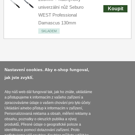
univerzální nůž Seburo
Koupit
WEST Professional
Damascus 130mm
SKLADEM
Platba a dodávka
Nastavení cookies. Aby e-shop fungoval,
jak jste zvyklí.
Obchodní podmínky
Zasady zpracovani osobnich udaju
Aby náš web dál fungoval tak, jak ho znáte, ukládáme
a přistupujeme k informacím z vašeho zařízení a
Reklamační řád
zpracováváme údaje o vašem chování pro tyto účely:
Ukládání a/nebo přístup k informacím v zařízení,
O nožích
Personalizovaná reklama a obsah, měření reklamy a
obsahu, poznatky o okruzích publika a vývoj
produktů, Přesné údaje o geografické poloze a
Nastavení souborů cookies
identifikace pomocí dotazování zařízení. Proto