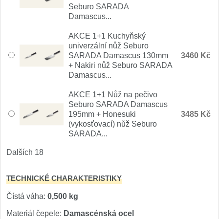
Seburo SARADA
Nože Samura MO-V
4
Damascus...
Nože Samura Bamboo
1
AKCE 1+1 Kuchyňský
univerzální nůž Seburo
SARADA Damascus 130mm
3460 Kč
Ostřiče nožů V-Sharp
+ Nakiri nůž Seburo SARADA
Damascus...
Brousky na nože
9
AKCE 1+1 Nůž na pečivo
Doplňky a díly
Seburo SARADA Damascus
4
195mm + Honesuki
3485 Kč
(vykosťovací) nůž Seburo
Doprodej
11
SARADA...
Dalších 18
Dárky
4
TECHNICKÉ CHARAKTERISTIKY
Značky
4
Čístá váha:
0,500 kg
Materiál čepele:
Damascénská ocel