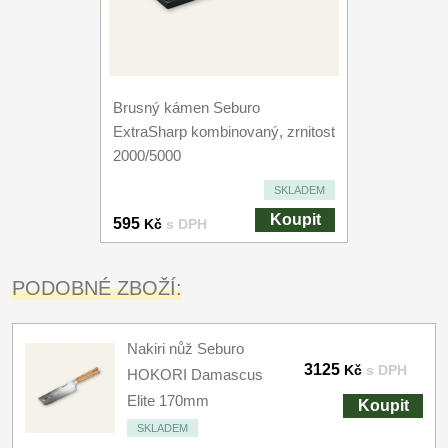
Brusný kámen Seburo
ExtraSharp kombinovaný, zrnitost
2000/5000
SKLADEM
Koupit
595
Kč
s DPH
PODOBNÉ ZBOŽÍ:
Nakiri nůž Seburo
3125
Kč
s DPH
HOKORI Damascus
Elite 170mm
Koupit
SKLADEM