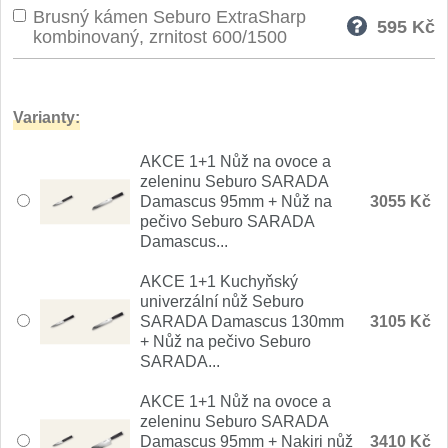
Brusný kámen Seburo ExtraSharp
Nože Seburo SARADA
595
Kč
93
kombinovaný, zrnitost 600/1500
Nože Seburo SUBAJA
92
Nože Seburo HOKORI
Varianty:
37
AKCE 1+1 Nůž na ovoce a
Nože Seburo HOGANI
20
zeleninu Seburo SARADA
Damascus 95mm + Nůž na
3055 Kč
Nože Seburo WEST
pečivo Seburo SARADA
21
Damascus...
Nože Tojiro
AKCE 1+1 Kuchyňský
univerzální nůž Seburo
Nože Tojiro Shippu
SARADA Damascus 130mm
3105 Kč
2
+ Nůž na pečivo Seburo
SARADA...
Nože Tojiro Zen
1
AKCE 1+1 Nůž na ovoce a
Nože Samura
zeleninu Seburo SARADA
Damascus 95mm + Nakiri nůž
3410 Kč