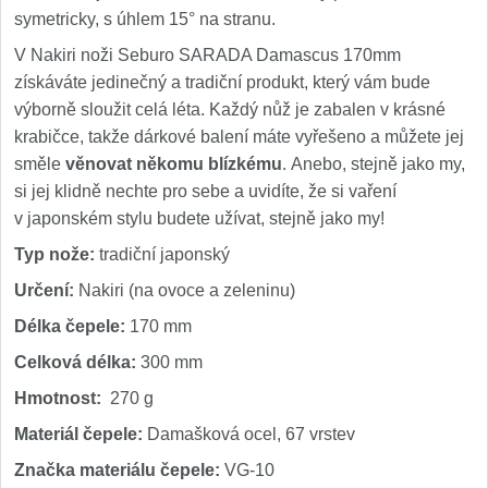
symetricky, s úhlem 15° na stranu.
V Nakiri noži Seburo SARADA Damascus 170mm
získáváte jedinečný a tradiční produkt, který vám bude
výborně sloužit celá léta. Každý nůž je zabalen v krásné
krabičce, takže dárkové balení máte vyřešeno a můžete jej
směle
věnovat někomu blízkému
. Anebo, stejně jako my,
si jej klidně nechte pro sebe a uvidíte, že si vaření
v japonském stylu budete užívat, stejně jako my!
Typ nože:
tradiční japonský
Určení:
Nakiri (na ovoce a zeleninu)
Délka čepele:
170 mm
Celková délka:
300 mm
Hmotnost:
270 g
Materiál čepele:
Damašková ocel, 67 vrstev
Značka materiálu čepele:
VG-10