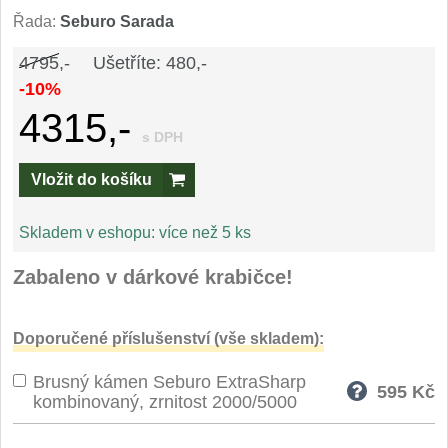
Speciální nože
Řada:
Seburo Sarada
4795,-
Ušetříte: 480,-
Vrhací nože
12
-10%
4315,-
Záchranářské
4
s DPH
Ostření nožů
Vložit do košíku
Ostřiče nožů
8
Skladem v eshopu:
více než 5 ks
Brusné kameny
Zabaleno v dárkové krabičce!
3
Doplňky a díly
4
Doporučené příslušenství (vše skladem):
Nože SEBURO
Brusný kámen Seburo ExtraSharp
595
Kč
kombinovaný, zrnitost 2000/5000
Sady nožů SEBURO
6