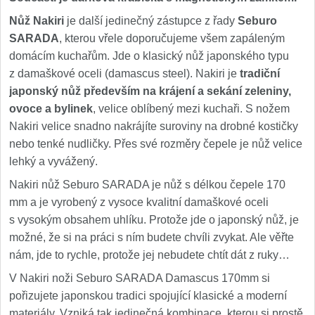
Nůž Nakiri
je další jedinečný zástupce z řady
Seburo
SARADA
, kterou vřele doporučujeme všem zapáleným
domácím kuchařům. Jde o klasický nůž japonského typu
z damaškové oceli (damascus steel). Nakiri je
tradiční
japonský nůž především na krájení a sekání zeleniny,
ovoce a bylinek
, velice oblíbený mezi kuchaři. S nožem
Nakiri velice snadno nakrájíte suroviny na drobné kostičky
nebo tenké nudličky. Přes své rozměry čepele je nůž velice
lehký a vyvážený.
Nakiri nůž Seburo SARADA je nůž s délkou čepele 170
mm a je vyrobený z vysoce kvalitní damaškové oceli
s vysokým obsahem uhlíku. Protože jde o japonský nůž, je
možné, že si na práci s ním budete chvíli zvykat. Ale věřte
nám, jde to rychle, protože jej nebudete chtít dát z ruky…
V Nakiri noži Seburo SARADA Damascus 170mm si
pořizujete japonskou tradici spojující klasické a moderní
materiály. Vzniká tak jedinečná kombinace, kterou si prostě