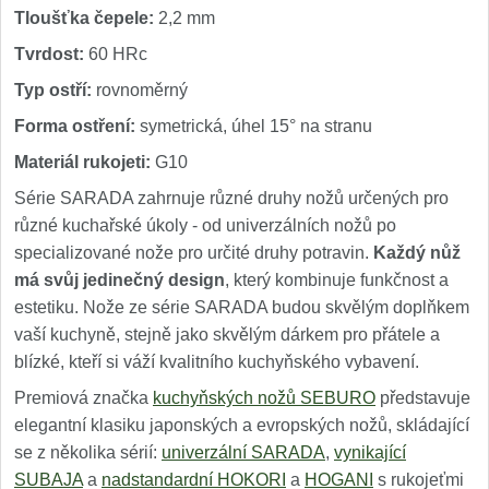
Tloušťka čepele:
2,2 mm
Tvrdost:
60 HRc
Typ ostří:
rovnoměrný
Forma ostření:
symetrická, úhel 15° na stranu
Materiál rukojeti:
G10
Série SARADA zahrnuje různé druhy nožů určených pro
různé kuchařské úkoly - od univerzálních nožů po
specializované nože pro určité druhy potravin.
Každý nůž
má svůj jedinečný design
, který kombinuje funkčnost a
estetiku. Nože ze série SARADA budou skvělým doplňkem
vaší kuchyně, stejně jako skvělým dárkem pro přátele a
blízké, kteří si váží kvalitního kuchyňského vybavení.
Premiová značka
kuchyňských nožů SEBURO
představuje
elegantní klasiku japonských a evropských nožů, skládající
se z několika sérií:
univerzální SARADA
,
vynikající
SUBAJA
a
nadstandardní HOKORI
a
HOGANI
s rukojeťmi