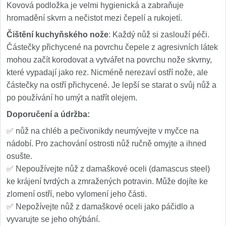
Kovová podložka je velmi hygienická a zabraňuje
hromadění skvrn a nečistot mezi čepelí a rukojetí.
Čištění kuchyňského nože
: Každý nůž si zaslouží péči.
Částečky přichycené na povrchu čepele z agresivních látek
mohou začít korodovat a vytvářet na povrchu nože skvrny,
které vypadají jako rez. Nicméně nerezaví ostří nože, ale
částečky na ostří přichycené. Je lepší se starat o svůj nůž a
po používání ho umýt a natřít olejem.
Doporučení a údržba
:
✅ nůž na chléb a pečivonikdy neumývejte v myčce na
nádobí. Pro zachování ostrosti nůž ručně omyjte a ihned
osušte.
✅ Nepoužívejte nůž z damaškové oceli (damascus steel)
ke krájení tvrdých a zmražených potravin. Může dojíte ke
zlomení ostří, nebo vylomení jeho části.
✅ Nepožívejte nůž z damaškové oceli jako páčidlo a
vyvarujte se jeho ohýbání.