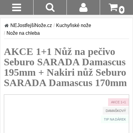
0
Stav
Akce!
NEJostřejšíNože.cz
/
Kuchyňské nože
Objednávky
/
Nože na chleba
Kuchyňské nože
Login
AKCE 1+1 Nůž na pečivo
Sady kuchyňských nožů
9
Registrace
Seburo SARADA Damascus
Šéfkuchařské nože
30
195mm + Nakiri nůž Seburo
Doručení A
Platba
SARADA Damascus 170mm
Univerzální nože
50
Vrácení Do
Nože na ovoce a
zeleninu
14 Dnů
AKCE 1+1
43
DAMAŠKOVÝ
Santoku nože
Reklamace
46
TIP NA DÁREK
Nože NAKIRI
Kontakty
17