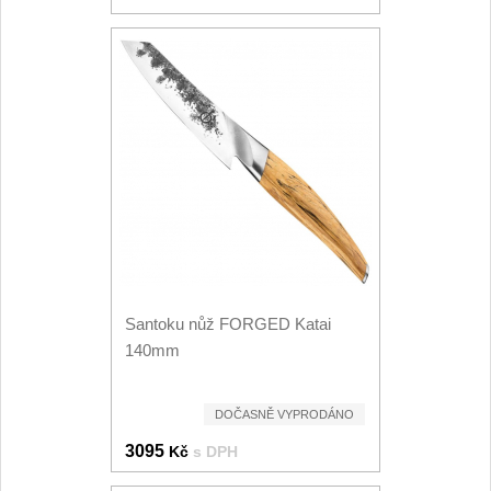
Santoku nůž FORGED Katai
140mm
DOČASNĚ VYPRODÁNO
3095
Kč
s DPH