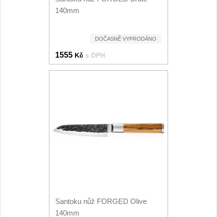
Kuchyňské příslušenství
140mm
2
Zavírací nože
DOČASNĚ VYPRODÁNO
1555
Kč
s DPH
Kapesní
6
Taktické
3
Turistické
7
Speciální
4
Nože s pevnou čepelí
Taktické
8
Santoku nůž FORGED Olive
Outdoorové
10
140mm