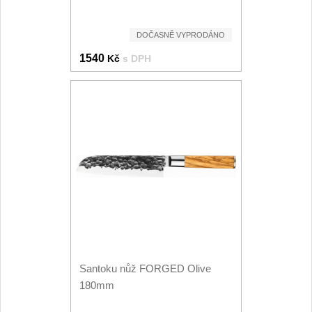
Speciální nože
DOČASNĚ VYPRODÁNO
Vrhací nože
12
1540
Kč
s DPH
Záchranářské
4
Ostření nožů
Ostřiče nožů
8
Brusné kameny
3
Doplňky a díly
4
Nože SEBURO
Santoku nůž FORGED Olive
180mm
Sady nožů SEBURO
6