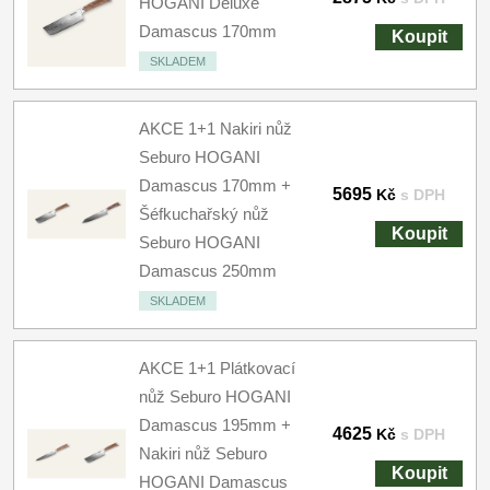
HOGANI Deluxe
Damascus 170mm
Koupit
SKLADEM
AKCE 1+1 Nakiri nůž
Seburo HOGANI
Damascus 170mm +
5695
Kč
s DPH
Šéfkuchařský nůž
Koupit
Seburo HOGANI
Damascus 250mm
SKLADEM
AKCE 1+1 Plátkovací
nůž Seburo HOGANI
Damascus 195mm +
4625
Kč
s DPH
Nakiri nůž Seburo
Koupit
HOGANI Damascus