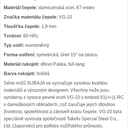
Materiál čepele:
damscenská ocel, 67 vrstev
Značka materiálu čepele:
VG-10
Tloušťka čepele:
1,9 mm
Tvrdost:
60 HRc
Typ ostří:
rovnoměrný
Forma ostření:
symetrická, úhel 15° na stranu
Materiál rukojeti:
dřevo Pakka, full-tang
Barva rukojeti:
hnědá
Série nožů SUBAJA se vyznačuje vysokou kvalitou
materiálů a výrazným designem. Všechny nože jsou
vyrobeny z vysoce pevné oceli VG-10 s tvrdostí 61(+/-)1 RC
v damaškových obkladech, což zaručuje jejich dlouhou
životnost, spolehlivost a zároveň krásu čepele. VG-10 byla
speciálně vyvinuta společností Takefu Special Steel Co.,
Ltd. (Japonsko) pro potřeby nožířského průmyslu.