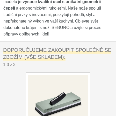
modelu
je vysoce kvalitní ocel s unikátní geometrií
čepelí
a ergonomickými rukojeťmi. Naše nože spojují
tradiční prvky s inovacemi, poskytují pohodlí, styl a
nepřekonatelný výkon ve vaší kuchyni. Objevte svět
dokonalého krájení s noži SEBURO a užijte si proces
přípravy oblíbených jídel!
DOPORUČUJEME ZAKOUPIT SPOLEČNĚ SE
ZBOŽÍM (VŠE SKLADEM):
1-3 z 3