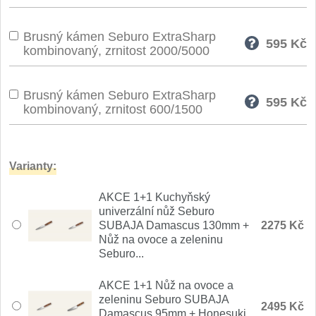
Nože Seburo SARADA
93
Brusný kámen Seburo ExtraSharp
595
Kč
Nože Seburo SUBAJA
kombinovaný, zrnitost 2000/5000
92
Nože Seburo HOKORI
37
Brusný kámen Seburo ExtraSharp
595
Kč
kombinovaný, zrnitost 600/1500
Nože Seburo HOGANI
20
Nože Seburo WEST
21
Varianty:
Nože Tojiro
AKCE 1+1 Kuchyňský
univerzální nůž Seburo
Nože Tojiro Shippu
SUBAJA Damascus 130mm +
2275 Kč
2
Nůž na ovoce a zeleninu
Seburo...
Nože Tojiro Zen
1
AKCE 1+1 Nůž na ovoce a
Nože Samura
zeleninu Seburo SUBAJA
2495 Kč
Damascus 95mm + Honesuki