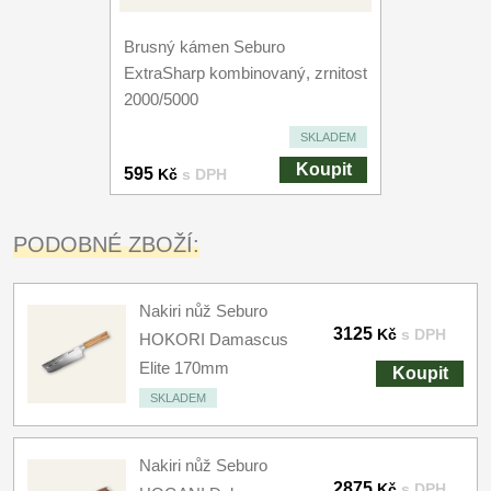
Brusný kámen Seburo
ExtraSharp kombinovaný, zrnitost
2000/5000
SKLADEM
Koupit
595
Kč
s DPH
PODOBNÉ ZBOŽÍ:
Nakiri nůž Seburo
3125
Kč
s DPH
HOKORI Damascus
Elite 170mm
Koupit
SKLADEM
Nakiri nůž Seburo
2875
Kč
s DPH