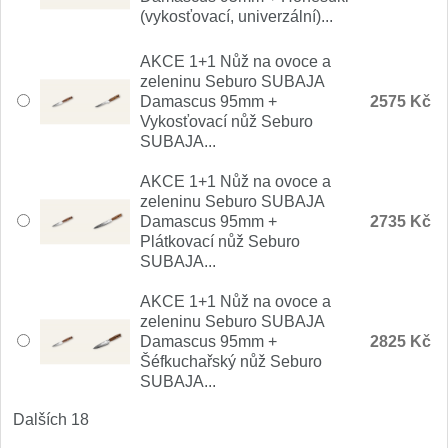
Nože Samura MO-V
(vykosťovací, univerzální)...
4
AKCE 1+1 Nůž na ovoce a
Nože Samura Bamboo
1
zeleninu Seburo SUBAJA
Damascus 95mm +
2575 Kč
Ostřiče nožů V-Sharp
Vykosťovací nůž Seburo
SUBAJA...
Brousky na nože
9
AKCE 1+1 Nůž na ovoce a
zeleninu Seburo SUBAJA
Doplňky a díly
Damascus 95mm +
4
2735 Kč
Plátkovací nůž Seburo
SUBAJA...
Doprodej
11
AKCE 1+1 Nůž na ovoce a
Dárky
zeleninu Seburo SUBAJA
4
Damascus 95mm +
2825 Kč
Šéfkuchařský nůž Seburo
Značky
SUBAJA...
4
Dalších 18