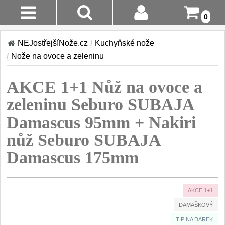
0
Stav
Akce!
NEJostřejšíNože.cz
/
Kuchyňské nože
Objednávky
/
Nože na ovoce a zeleninu
Kuchyňské nože
Login
AKCE 1+1 Nůž na ovoce a
Sady kuchyňských nožů
9
Registrace
zeleninu Seburo SUBAJA
Šéfkuchařské nože
30
Damascus 95mm + Nakiri
Doručení A
Platba
nůž Seburo SUBAJA
Univerzální nože
50
Damascus 175mm
Vrácení Do
Nože na ovoce a
zeleninu
14 Dnů
43
AKCE 1+1
Santoku nože
Reklamace
46
DAMAŠKOVÝ
Nože NAKIRI
Kontakty
TIP NA DÁREK
17