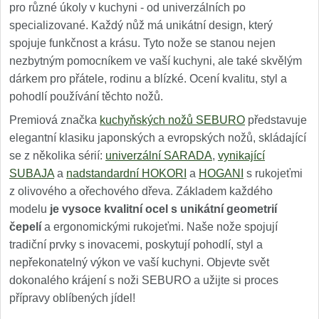
pro různé úkoly v kuchyni - od univerzálních po
specializované. Každý nůž má unikátní design, který
spojuje funkčnost a krásu. Tyto nože se stanou nejen
nezbytným pomocníkem ve vaší kuchyni, ale také skvělým
dárkem pro přátele, rodinu a blízké. Ocení kvalitu, styl a
pohodlí používání těchto nožů.
Premiová značka
kuchyňských nožů SEBURO
představuje
elegantní klasiku japonských a evropských nožů, skládající
se z několika sérií:
univerzální SARADA
,
vynikající
SUBAJA
a
nadstandardní HOKORI
a
HOGANI
s rukojeťmi
z olivového a ořechového dřeva. Základem každého
modelu
je vysoce kvalitní ocel s unikátní geometrií
čepelí
a ergonomickými rukojeťmi. Naše nože spojují
tradiční prvky s inovacemi, poskytují pohodlí, styl a
nepřekonatelný výkon ve vaší kuchyni. Objevte svět
dokonalého krájení s noži SEBURO a užijte si proces
přípravy oblíbených jídel!