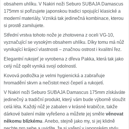
obsahem uhlíku. V Nakiri noži Seburo SUBAJA Damascus
175mm si pořizujete japonskou tradici spojující klasické a
moderní materiály. Vzniká tak jedinečná kombinace, kterou
si prostě zamilujete.
Střední vrstva tohoto nože je zhotovena z oceli VG-10,
vyznačující se vysokým obsahem uhlíku. Díky tomu má nůž
vynikající krájecí vlastnosti – značnou ostrost i kvalitní řez.
Elegantní rukojeť je vyrobena z dřeva Pakka, která tak jako
celý nůž opět vyniká svojí odolností.
Kovová podložka je velmi hygienická a zabraňuje
hromadění skvrn a nečistot mezi čepelí a rukojetí.
V Nakiri noži Seburo SUBAJA Damascus 175mm získáváte
jedinečný a tradiční produkt, který vám bude výborně sloužit
celá léta. Každý nůž je zabalen v krásné krabičce, takže
dárkové balení máte vyřešeno a můžete jej směle
věnovat
někomu blízkému
. Anebo, stejně jako my, si jej klidně
nechte pro sebe a uvidíte, že si vaření v japonském stylu