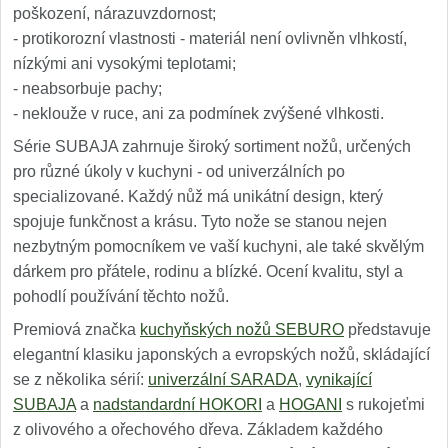
poškození, nárazuvzdornost;
- protikorozní vlastnosti - materiál není ovlivněn vlhkostí,
nízkými ani vysokými teplotami;
- neabsorbuje pachy;
- neklouže v ruce, ani za podmínek zvýšené vlhkosti.
Série SUBAJA zahrnuje široký sortiment nožů, určených
pro různé úkoly v kuchyni - od univerzálních po
specializované. Každý nůž má unikátní design, který
spojuje funkčnost a krásu. Tyto nože se stanou nejen
nezbytným pomocníkem ve vaší kuchyni, ale také skvělým
dárkem pro přátele, rodinu a blízké. Ocení kvalitu, styl a
pohodlí používání těchto nožů.
Premiová značka
kuchyňských nožů SEBURO
představuje
elegantní klasiku japonských a evropských nožů, skládající
se z několika sérií:
univerzální SARADA
,
vynikající
SUBAJA
a
nadstandardní HOKORI
a
HOGANI
s rukojeťmi
z olivového a ořechového dřeva. Základem každého