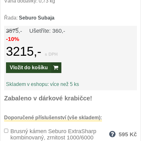
Váha dodávky: 0,73 kg
Speciální nože
Řada:
Seburo Subaja
Vrhací nože
12
3575,-
Ušetříte: 360,-
Záchranářské
-10%
4
3215,-
Ostření nožů
s DPH
Vložit do košíku
Ostřiče nožů
8
Brusné kameny
Skladem v eshopu:
více než 5 ks
3
Zabaleno v dárkové krabičce!
Doplňky a díly
4
Nože SEBURO
Doporučené příslušenství (vše skladem):
Brusný kámen Seburo ExtraSharp
Sady nožů SEBURO
6
595
Kč
kombinovaný, zrnitost 1000/6000