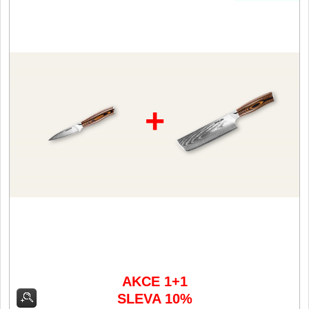
Filetovací nože
7
Nože na chleba
27
Vykosťovací nože
41
+
Steakové nože
2
Plátkovací nože
27
Porcovací nože
2
Sekáčky a speciální nože
15
Japonské nože
AKCE 1+1
57
SLEVA 10%