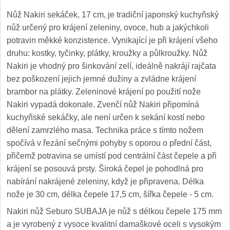
Nůž Nakiri sekáček, 17 cm, je tradiční japonský kuchyňský
nůž určený pro krájení zeleniny, ovoce, hub a jakýchkoli
potravin měkké konzistence. Vynikající je při krájení všeho
druhu: kostky, tyčinky, plátky, kroužky a půlkroužky. Nůž
Nakiri je vhodný pro šinkování zelí, ideálně nakrájí rajčata
bez poškození jejich jemné dužiny a zvládne krájení
brambor na plátky. Zeleninové krájení po použití nože
Nakiri vypadá dokonale. Zvenčí nůž Nakiri připomíná
kuchyňské sekáčky, ale není určen k sekání kostí nebo
dělení zamrzlého masa. Technika práce s tímto nožem
spočívá v řezání sečnými pohyby s oporou o přední část,
přičemž potravina se umístí pod centrální část čepele a při
krájení se posouvá prsty. Široká čepel je pohodlná pro
nabírání nakrájené zeleniny, když je připravena. Délka
nože je 30 cm, délka čepele 17,5 cm, šířka čepele - 5 cm.
Nakiri nůž Seburo SUBAJA je nůž s délkou čepele 175 mm
a je vyrobený z vysoce kvalitní damaškové oceli s vysokým