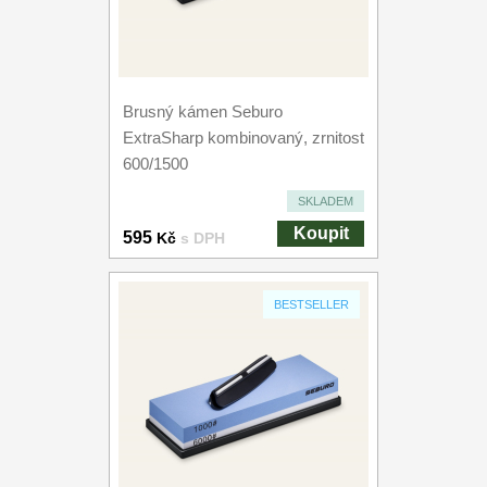
Brusný kámen Seburo
ExtraSharp kombinovaný, zrnitost
600/1500
SKLADEM
Koupit
595
Kč
s DPH
BESTSELLER