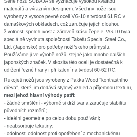
Série nožů SUBAJA se vyznačuje vysokou kvalitou
materiálů a výrazným designem. Všechny nože jsou
vyrobeny z vysoce pevné oceli VG-10 s tvrdostí 61 RC v
damaškových obkladech, což zaručuje jejich dlouhou
životnost, spolehlivost a zároveň krásu čepele. VG-10 byla
speciálně vyvinuta společností Takefu Special Steel Co.,
Ltd. (Japonsko) pro potřeby nožířského průmyslu.
Používáme ji ve výrobě nožů, stejně jako mnoho dalších
japonských značek. Viskozita této oceli je dostatečná k
udržení řezné hrany i při kalení na tvrdost 60-62 RC.
Rukojeti nožů jsou vyrobeny z Pakka Wood "kontrastního
dřeva", které jim dodává stylový vzhled a příjemnou texturu,
mezi jehož hlavní výhody patří
:
- žádné smrštění - výborně si drží tvar a zaručuje stabilitu
původních rozměrů;
- ideální geometrie po celou dobu používání;
- neabsorbuje tekutiny;
- odolnost, odolnost proti opotřebení a mechanickému