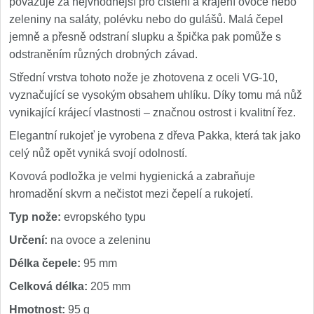
považuje za nejvhodnější pro čištění a krájení ovoce nebo
zeleniny na saláty, polévku nebo do gulášů. Malá čepel
jemně a přesně odstraní slupku a špička pak pomůže s
odstraněním různých drobných závad.
Střední vrstva tohoto nože je zhotovena z oceli VG-10,
vyznačující se vysokým obsahem uhlíku. Díky tomu má nůž
vynikající krájecí vlastnosti – značnou ostrost i kvalitní řez.
Elegantní rukojeť je vyrobena z dřeva Pakka, která tak jako
celý nůž opět vyniká svojí odolností.
Kovová podložka je velmi hygienická a zabraňuje
hromadění skvrn a nečistot mezi čepelí a rukojetí.
Typ nože:
evropského typu
Určení:
na ovoce a zeleninu
Délka čepele:
95 mm
Celková délka:
205 mm
Hmotnost:
95 g