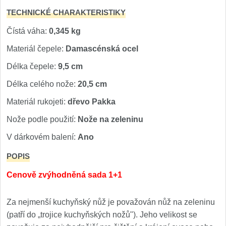
TECHNICKÉ CHARAKTERISTIKY
Čístá váha:
0,345 kg
Materiál čepele:
Damascénská ocel
Délka čepele:
9,5 cm
Délka celého nože:
20,5 cm
Materiál rukojeti:
dřevo Pakka
Nože podle použití:
Nože na zeleninu
V dárkovém balení:
Ano
POPIS
Cenově zvýhodněná sada 1+1
Za nejmenší kuchyňský nůž je považován nůž na zeleninu
(patří do „trojice kuchyňských nožů"). Jeho velikost se