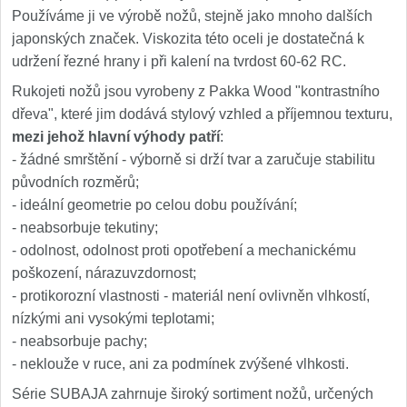
Používáme ji ve výrobě nožů, stejně jako mnoho dalších
japonských značek. Viskozita této oceli je dostatečná k
udržení řezné hrany i při kalení na tvrdost 60-62 RC.
Rukojeti nožů jsou vyrobeny z Pakka Wood "kontrastního
dřeva", které jim dodává stylový vzhled a příjemnou texturu,
mezi jehož hlavní výhody patří
:
- žádné smrštění - výborně si drží tvar a zaručuje stabilitu
původních rozměrů;
- ideální geometrie po celou dobu používání;
- neabsorbuje tekutiny;
- odolnost, odolnost proti opotřebení a mechanickému
poškození, nárazuvzdornost;
- protikorozní vlastnosti - materiál není ovlivněn vlhkostí,
nízkými ani vysokými teplotami;
- neabsorbuje pachy;
- neklouže v ruce, ani za podmínek zvýšené vlhkosti.
Série SUBAJA zahrnuje široký sortiment nožů, určených