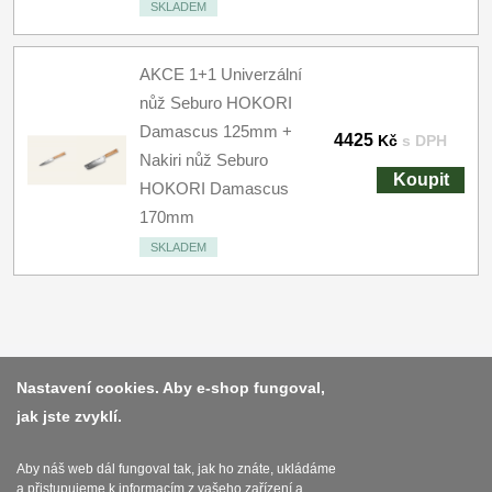
SKLADEM
AKCE 1+1 Univerzální
nůž Seburo HOKORI
Damascus 125mm +
4425
Kč
s DPH
Nakiri nůž Seburo
Koupit
HOKORI Damascus
170mm
SKLADEM
Platba a dodávka
Nastavení cookies. Aby e-shop fungoval,
jak jste zvyklí.
Obchodní podmínky
Zasady zpracovani osobnich udaju
Aby náš web dál fungoval tak, jak ho znáte, ukládáme
a přistupujeme k informacím z vašeho zařízení a