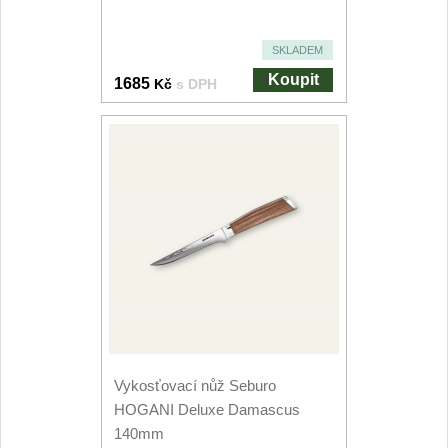
Speciální nože
SKLADEM
Vrhací nože
12
Koupit
1685
Kč
s DPH
Záchranářské
4
Ostření nožů
Ostřiče nožů
8
Brusné kameny
3
Doplňky a díly
4
Nože SEBURO
Vykosťovací nůž Seburo
HOGANI Deluxe Damascus
Sady nožů SEBURO
6
140mm