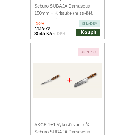
Seburo SUBAJA Damascus
150mm + Kiritsuke (mistr-šéf,
santoku) nůž Seburo...
-10%
SKLADEM
3940 Kč
Koupit
3545
Kč
s DPH
AKCE 1+1
+
AKCE 1+1 Vykosťovací nůž
Seburo SUBAJA Damascus