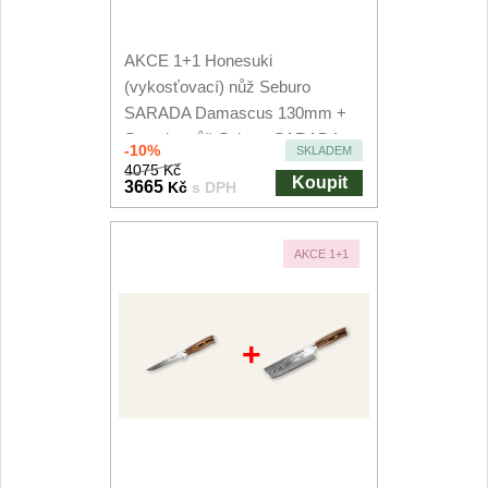
AKCE 1+1 Honesuki
(vykosťovací) nůž Seburo
SARADA Damascus 130mm +
Santoku nůž Seburo SARADA...
-10%
SKLADEM
4075 Kč
Koupit
3665
Kč
s DPH
AKCE 1+1
+