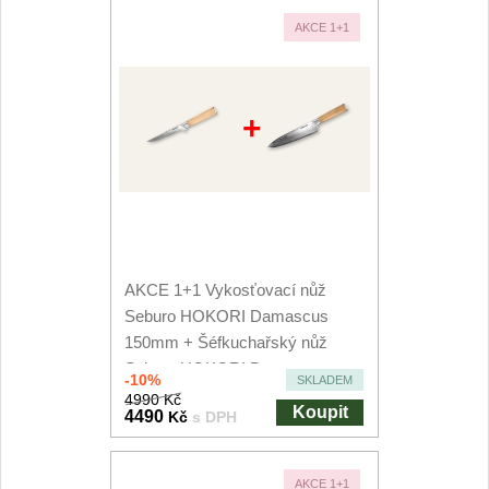
AKCE 1+1
+
AKCE 1+1 Vykosťovací nůž
Seburo HOKORI Damascus
150mm + Šéfkuchařský nůž
Seburo HOKORI Damascus...
-10%
SKLADEM
4990 Kč
Koupit
4490
Kč
s DPH
AKCE 1+1