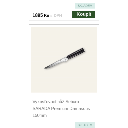
Nože Seburo SARADA
SKLADEM
93
Koupit
1895
Kč
s DPH
Nože Seburo SUBAJA
92
Nože Seburo HOKORI
37
Nože Seburo HOGANI
20
Nože Seburo WEST
21
Nože Tojiro
Nože Tojiro Shippu
2
Vykosťovací nůž Seburo
Nože Tojiro Zen
1
SARADA Premium Damascus
150mm
Nože Samura
SKLADEM