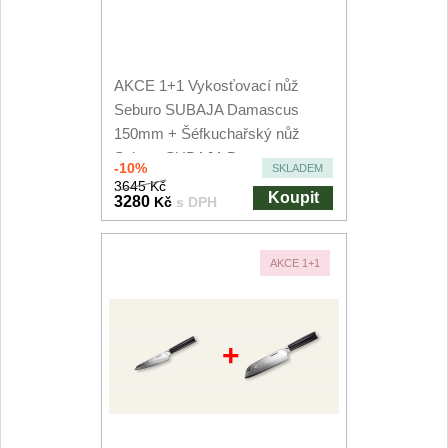
AKCE 1+1 Vykosťovací nůž
Seburo SUBAJA Damascus
150mm + Šéfkuchařský nůž
Seburo SUBAJA Damascus...
-10%
SKLADEM
3645 Kč
Koupit
3280
Kč
s DPH
AKCE 1+1
+