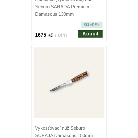
Kuchyňské příslušenství
Seburo SARADA Premium
2
Damascus 130mm
Zavírací nože
SKLADEM
Koupit
1675
Kč
s DPH
Kapesní
6
Taktické
3
Turistické
7
Speciální
4
Nože s pevnou čepelí
Taktické
8
Vykosťovací nůž Seburo
Outdoorové
9
SUBAJA Damascus 150mm