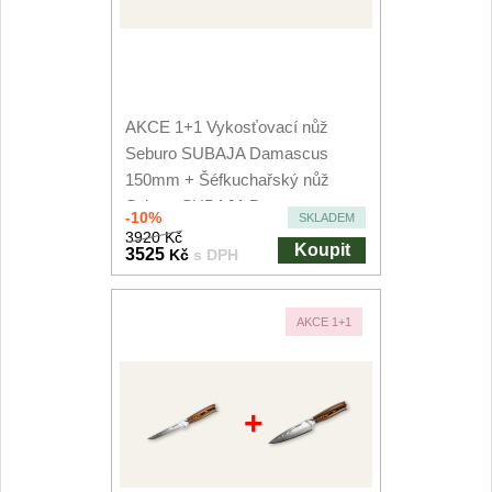
AKCE 1+1 Vykosťovací nůž
Seburo SUBAJA Damascus
150mm + Šéfkuchařský nůž
Seburo SUBAJA Damascus...
-10%
SKLADEM
3920 Kč
Koupit
3525
Kč
s DPH
AKCE 1+1
+