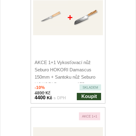
+
AKCE 1+1 Vykosťovací nůž
Seburo HOKORI Damascus
150mm + Santoku nůž Seburo
HOKORI Damascus 175mm
-10%
SKLADEM
4890 Kč
Koupit
4400
Kč
s DPH
AKCE 1+1