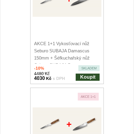
AKCE 1+1 Vykosťovací nůž
Seburo SUBAJA Damascus
150mm + Šéfkuchařský nůž
Seburo SUBAJA Damascus...
-10%
SKLADEM
4480 Kč
Koupit
4030
Kč
s DPH
AKCE 1+1
+