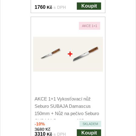
Nože Samura MO-V
Koupit
1760
4
Kč
s DPH
Nože Samura Bamboo
1
AKCE 1+1
Ostřiče nožů V-Sharp
Brousky na nože
+
9
Doplňky a díly
4
Doprodej
11
Dárky
AKCE 1+1 Vykosťovací nůž
4
Seburo SUBAJA Damascus
150mm + Nůž na pečivo Seburo
Značky
4
SUBAJA Damascus 195mm
-10%
SKLADEM
3680 Kč
Koupit
3310
Kč
s DPH