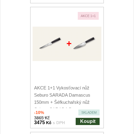
AKCE 1+1
+
AKCE 1+1 Vykosťovací nůž
Seburo SARADA Damascus
150mm + Šéfkuchařský nůž
Seburo SARADA Damascus...
-10%
SKLADEM
3865 Kč
Koupit
3475
Kč
s DPH