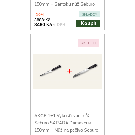
150mm + Santoku nůž Seburo
SUBAJA Damascus 175mm
-10%
SKLADEM
3880 Kč
Koupit
3490
Kč
s DPH
AKCE 1+1
+
AKCE 1+1 Vykosťovací nůž
Seburo SARADA Damascus
150mm + Nůž na pečivo Seburo