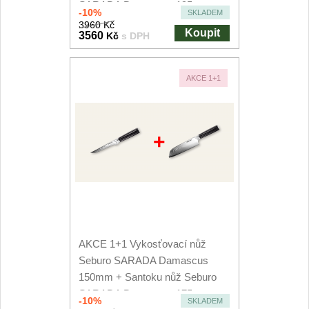
SARADA Damascus 195mm
-10%
SKLADEM
3960 Kč
Koupit
3560
Kč
s DPH
AKCE 1+1
+
AKCE 1+1 Vykosťovací nůž
Seburo SARADA Damascus
150mm + Santoku nůž Seburo
SARADA Damascus 175mm
-10%
SKLADEM