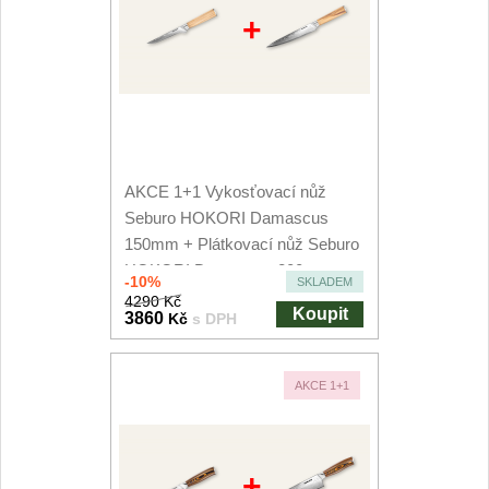
+
AKCE 1+1 Vykosťovací nůž
Seburo HOKORI Damascus
150mm + Plátkovací nůž Seburo
HOKORI Damascus 200mm
-10%
SKLADEM
4290 Kč
Koupit
3860
Kč
s DPH
AKCE 1+1
+