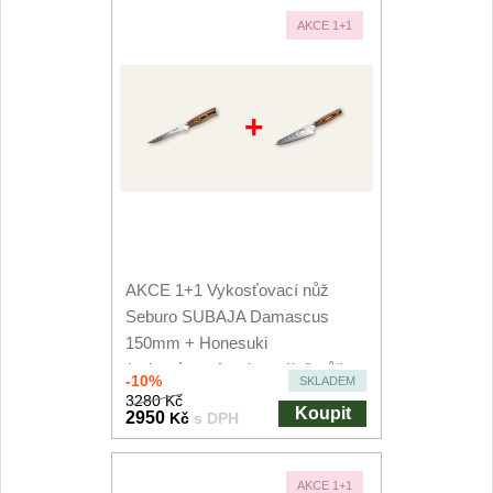
AKCE 1+1
+
AKCE 1+1 Vykosťovací nůž
Seburo SUBAJA Damascus
150mm + Honesuki
(vykosťovací, univerzální) nůž...
-10%
SKLADEM
3280 Kč
Koupit
2950
Kč
s DPH
AKCE 1+1