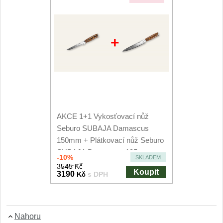
+
AKCE 1+1 Vykosťovací nůž
Seburo SUBAJA Damascus
150mm + Plátkovací nůž Seburo
SUBAJA Damascus 195mm
-10%
SKLADEM
3545 Kč
Koupit
3190
Kč
s DPH
Nahoru