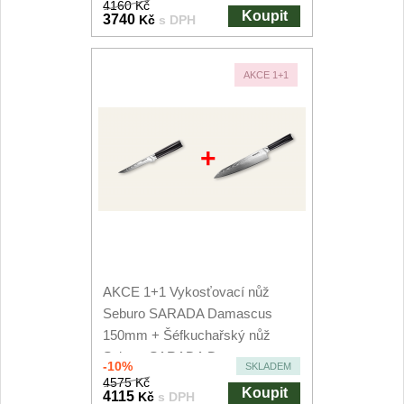
4160 Kč
Koupit
3740
Kč
s DPH
AKCE 1+1
+
AKCE 1+1 Vykosťovací nůž
Seburo SARADA Damascus
150mm + Šéfkuchařský nůž
Seburo SARADA Damascus...
-10%
SKLADEM
4575 Kč
Koupit
4115
Kč
s DPH