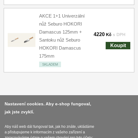
AKCE 1+1 Univerzální
nůž Seburo HOKORI
Damascus 125mm +
4220
Kč
s DPH
Santoku nůž Seburo
Koupit
HOKORI Damascus
175mm
SKLADEM
Platba a dodávka
Nastavení cookies. Aby e-shop fungoval,
jak jste zvyklí.
Obchodní podmínky
Zasady zpracovani osobnich udaju
Aby náš web dál fungoval tak, jak ho znáte, ukládáme
a přistupujeme k informacím z vašeho zařízení a
Reklamační řád
zpracováváme údaje o vašem chování pro tyto účely: