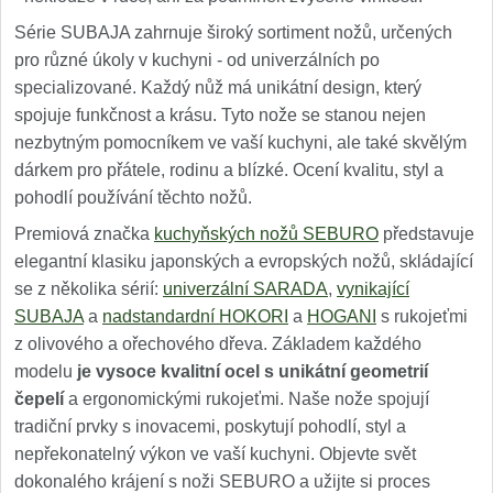
Série SUBAJA zahrnuje široký sortiment nožů, určených
pro různé úkoly v kuchyni - od univerzálních po
specializované. Každý nůž má unikátní design, který
spojuje funkčnost a krásu. Tyto nože se stanou nejen
nezbytným pomocníkem ve vaší kuchyni, ale také skvělým
dárkem pro přátele, rodinu a blízké. Ocení kvalitu, styl a
pohodlí používání těchto nožů.
Premiová značka
kuchyňských nožů SEBURO
představuje
elegantní klasiku japonských a evropských nožů, skládající
se z několika sérií:
univerzální SARADA
,
vynikající
SUBAJA
a
nadstandardní HOKORI
a
HOGANI
s rukojeťmi
z olivového a ořechového dřeva. Základem každého
modelu
je vysoce kvalitní ocel s unikátní geometrií
čepelí
a ergonomickými rukojeťmi. Naše nože spojují
tradiční prvky s inovacemi, poskytují pohodlí, styl a
nepřekonatelný výkon ve vaší kuchyni. Objevte svět
dokonalého krájení s noži SEBURO a užijte si proces