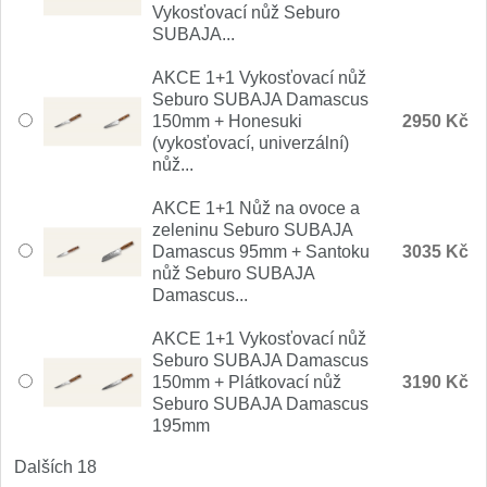
Vykosťovací nůž Seburo
Nože Samura MO-V
4
SUBAJA...
Nože Samura Bamboo
AKCE 1+1 Vykosťovací nůž
1
Seburo SUBAJA Damascus
150mm + Honesuki
2950 Kč
Ostřiče nožů V-Sharp
(vykosťovací, univerzální)
nůž...
Brousky na nože
9
AKCE 1+1 Nůž na ovoce a
zeleninu Seburo SUBAJA
Doplňky a díly
4
Damascus 95mm + Santoku
3035 Kč
nůž Seburo SUBAJA
Doprodej
Damascus...
11
AKCE 1+1 Vykosťovací nůž
Dárky
4
Seburo SUBAJA Damascus
150mm + Plátkovací nůž
3190 Kč
Seburo SUBAJA Damascus
Značky
4
195mm
Dalších 18