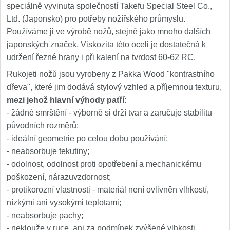
speciálně vyvinuta společností Takefu Special Steel Co.,
Ltd. (Japonsko) pro potřeby nožířského průmyslu.
Používáme ji ve výrobě nožů, stejně jako mnoho dalších
japonských značek. Viskozita této oceli je dostatečná k
udržení řezné hrany i při kalení na tvrdost 60-62 RC.
Rukojeti nožů jsou vyrobeny z Pakka Wood "kontrastního
dřeva", které jim dodává stylový vzhled a příjemnou texturu,
mezi jehož hlavní výhody patří
:
- žádné smrštění - výborně si drží tvar a zaručuje stabilitu
původních rozměrů;
- ideální geometrie po celou dobu používání;
- neabsorbuje tekutiny;
- odolnost, odolnost proti opotřebení a mechanickému
poškození, nárazuvzdornost;
- protikorozní vlastnosti - materiál není ovlivněn vlhkostí,
nízkými ani vysokými teplotami;
- neabsorbuje pachy;
- neklouže v ruce, ani za podmínek zvýšené vlhkosti.