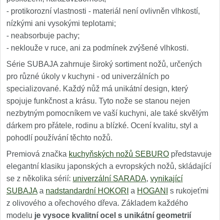
- protikorozní vlastnosti - materiál není ovlivněn vlhkostí,
nízkými ani vysokými teplotami;
- neabsorbuje pachy;
- neklouže v ruce, ani za podmínek zvýšené vlhkosti.
Série SUBAJA zahrnuje široký sortiment nožů, určených
pro různé úkoly v kuchyni - od univerzálních po
specializované. Každý nůž má unikátní design, který
spojuje funkčnost a krásu. Tyto nože se stanou nejen
nezbytným pomocníkem ve vaší kuchyni, ale také skvělým
dárkem pro přátele, rodinu a blízké. Ocení kvalitu, styl a
pohodlí používání těchto nožů.
Premiová značka
kuchyňských nožů SEBURO
představuje
elegantní klasiku japonských a evropských nožů, skládající
se z několika sérií:
univerzální SARADA
,
vynikající
SUBAJA
a
nadstandardní HOKORI
a
HOGANI
s rukojeťmi
z olivového a ořechového dřeva. Základem každého
modelu
je vysoce kvalitní ocel s unikátní geometrií