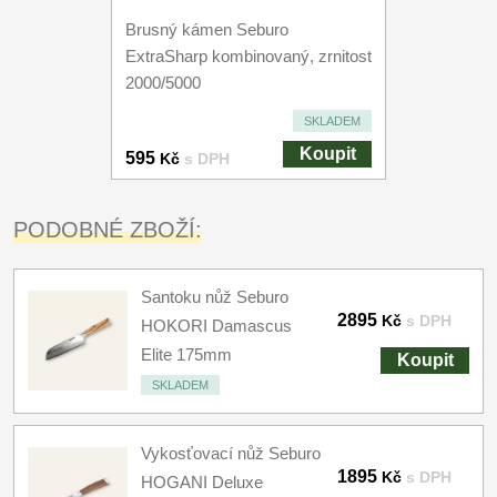
Brusný kámen Seburo
ExtraSharp kombinovaný, zrnitost
2000/5000
SKLADEM
Koupit
595
Kč
s DPH
PODOBNÉ ZBOŽÍ:
Santoku nůž Seburo
2895
Kč
s DPH
HOKORI Damascus
Elite 175mm
Koupit
SKLADEM
Vykosťovací nůž Seburo
1895
Kč
s DPH
HOGANI Deluxe