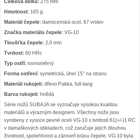
Celková délka:
275 mm
Hmotnost:
165 g
Materiál čepele:
damscenská ocel, 67 vrstev
Značka materiálu čepele:
VG-10
Tloušťka čepele:
2,0 mm
Tvrdost:
60 HRc
Typ ostří:
rovnoměrný
Forma ostření:
symetrická, úhel 15° na stranu
Materiál rukojeti:
dřevo Pakka, full-tang
Barva rukojeti:
hnědá
Série nožů SUBAJA se vyznačuje vysokou kvalitou
materiálů a výrazným designem. Všechny nože jsou
vyrobeny z vysoce pevné oceli VG-10 s tvrdostí 61(+/-)1 RC
v damaškových obkladech, což zaručuje jejich dlouhou
životnost, spolehlivost a zároveň krásu čepele. VG-10 byla