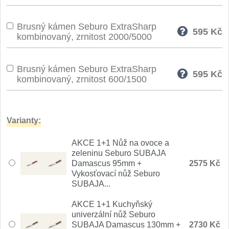
Nože Seburo SARADA
93
Brusný kámen Seburo ExtraSharp
595
Kč
Nože Seburo SUBAJA
kombinovaný, zrnitost 2000/5000
92
Nože Seburo HOKORI
37
Brusný kámen Seburo ExtraSharp
595
Kč
kombinovaný, zrnitost 600/1500
Nože Seburo HOGANI
20
Nože Seburo WEST
21
Varianty:
Nože Tojiro
AKCE 1+1 Nůž na ovoce a
zeleninu Seburo SUBAJA
Nože Tojiro Shippu
Damascus 95mm +
2575 Kč
2
Vykosťovací nůž Seburo
SUBAJA...
Nože Tojiro Zen
1
AKCE 1+1 Kuchyňský
Nože Samura
univerzální nůž Seburo
SUBAJA Damascus 130mm +
2730 Kč