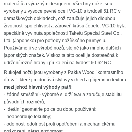
materiálů a výrazným designem. Všechny nože jsou
vyrobeny z vysoce pevné oceli VG-10 s tvrdostí 61 RC v
damaškových obkladech, což zaručuje jejich dlouhou
životnost, spolehlivost a zároveň krásu čepele. VG-10 byla
speciálně vyvinuta společností Takefu Special Steel Co.,
Ltd. (Japonsko) pro potřeby nožířského průmyslu.
Používáme ji ve výrobě nožů, stejně jako mnoho dalších
japonských značek. Viskozita této oceli je dostatečná k
udržení řezné hrany i při kalení na tvrdost 60-62 RC.
Rukojeti nožů jsou vyrobeny z Pakka Wood "kontrastního
dřeva", které jim dodává stylový vzhled a příjemnou texturu,
mezi jehož hlavní výhody patří
:
- žádné smrštění - výborně si drží tvar a zaručuje stabilitu
původních rozměrů;
- ideální geometrie po celou dobu používání;
- neabsorbuje tekutiny;
- odolnost, odolnost proti opotřebení a mechanickému
poškození, nárazuvzdornost;