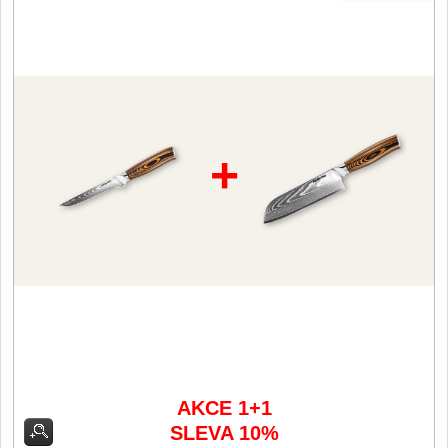
Filetovací nože
7
Nože na chleba
27
Vykosťovací nože
41
+
Steakové nože
2
Plátkovací nože
27
Porcovací nože
2
Sekáčky a speciální nože
15
Japonské nože
AKCE 1+1
57
SLEVA 10%