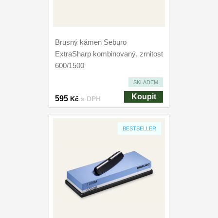
Brusný kámen Seburo
ExtraSharp kombinovaný, zrnitost
600/1500
SKLADEM
Koupit
595
Kč
s DPH
BESTSELLER