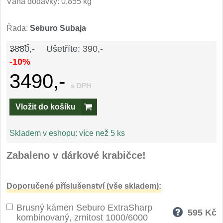
Váha dodávky: 0,855 kg
Speciální nože
Řada:
Seburo Subaja
Vrhací nože
12
3880,-
Ušetříte: 390,-
Záchranářské
-10%
4
3490,-
Ostření nožů
s DPH
Vložit do košíku
Ostřiče nožů
8
Brusné kameny
Skladem v eshopu:
více než 5 ks
3
Zabaleno v dárkové krabičce!
Doplňky a díly
4
Nože SEBURO
Doporučené příslušenství (vše skladem):
Brusný kámen Seburo ExtraSharp
Sady nožů SEBURO
6
595
Kč
kombinovaný, zrnitost 1000/6000