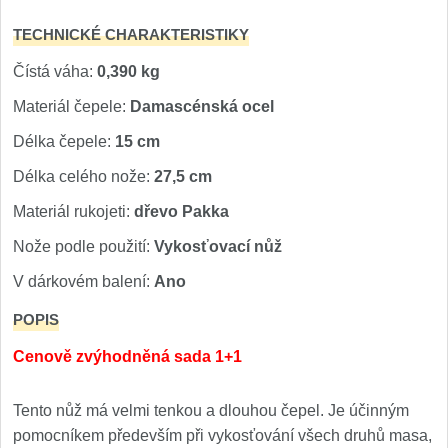
TECHNICKÉ CHARAKTERISTIKY
Čístá váha:
0,390 kg
Materiál čepele:
Damascénská ocel
Délka čepele:
15 cm
Délka celého nože:
27,5 cm
Materiál rukojeti:
dřevo Pakka
Nože podle použití:
Vykosťovací nůž
V dárkovém balení:
Ano
POPIS
Cenově zvýhodněná sada 1+1
Tento nůž má velmi tenkou a dlouhou čepel. Je účinným
pomocníkem především při vykosťování všech druhů masa,