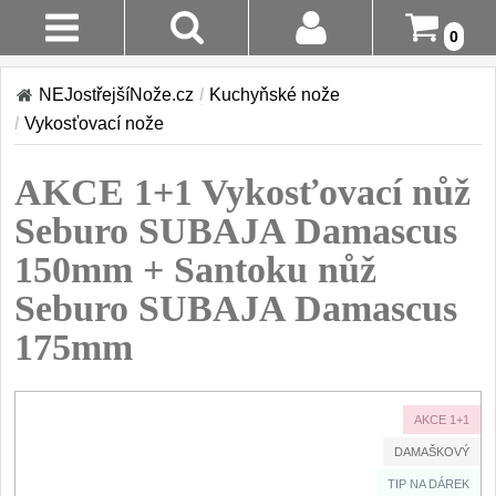
0
Stav
Akce!
NEJostřejšíNože.cz
/
Kuchyňské nože
Objednávky
/
Vykosťovací nože
Kuchyňské nože
Login
AKCE 1+1 Vykosťovací nůž
Sady kuchyňských nožů
9
Registrace
Seburo SUBAJA Damascus
Šéfkuchařské nože
30
150mm + Santoku nůž
Doručení A
Platba
Seburo SUBAJA Damascus
Univerzální nože
50
175mm
Vrácení Do
Nože na ovoce a
zeleninu
14 Dnů
43
AKCE 1+1
Santoku nože
Reklamace
46
DAMAŠKOVÝ
Nože NAKIRI
Kontakty
TIP NA DÁREK
17