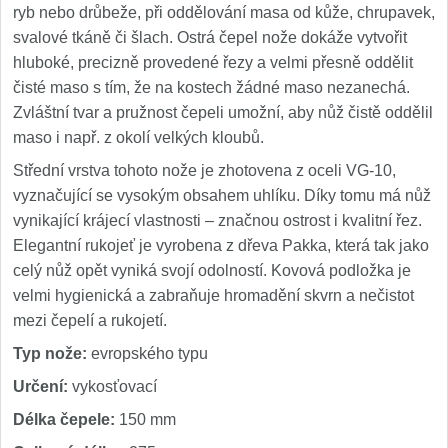
ryb nebo drůbeže, při oddělování masa od kůže, chrupavek,
svalové tkáně či šlach. Ostrá čepel nože dokáže vytvořit
hluboké, precizně provedené řezy a velmi přesně oddělit
čisté maso s tím, že na kostech žádné maso nezanechá.
Zvláštní tvar a pružnost čepeli umožní, aby nůž čistě oddělil
maso i např. z okolí velkých kloubů.
Střední vrstva tohoto nože je zhotovena z oceli VG-10,
vyznačující se vysokým obsahem uhlíku. Díky tomu má nůž
vynikající krájecí vlastnosti – značnou ostrost i kvalitní řez.
Elegantní rukojeť je vyrobena z dřeva Pakka, která tak jako
celý nůž opět vyniká svojí odolností. Kovová podložka je
velmi hygienická a zabraňuje hromadění skvrn a nečistot
mezi čepelí a rukojetí.
Typ nože:
evropského typu
Určení:
vykosťovací
Délka čepele:
150 mm