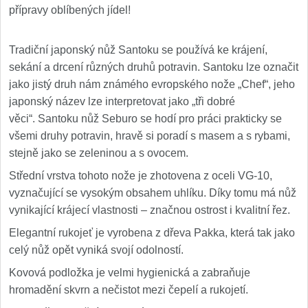
přípravy oblíbených jídel!
Tradiční japonský nůž Santoku se používá ke krájení,
sekání a drcení různých druhů potravin. Santoku lze označit
jako jistý druh nám známého evropského nože „Chef“, jeho
japonský název lze interpretovat jako „tři dobré
věci“. Santoku nůž Seburo se hodí pro práci prakticky se
všemi druhy potravin, hravě si poradí s masem a s rybami,
stejně jako se zeleninou a s ovocem.
Střední vrstva tohoto nože je zhotovena z oceli VG-10,
vyznačující se vysokým obsahem uhlíku. Díky tomu má nůž
vynikající krájecí vlastnosti – značnou ostrost i kvalitní řez.
Elegantní rukojeť je vyrobena z dřeva Pakka, která tak jako
celý nůž opět vyniká svojí odolností.
Kovová podložka je velmi hygienická a zabraňuje
hromadění skvrn a nečistot mezi čepelí a rukojetí.