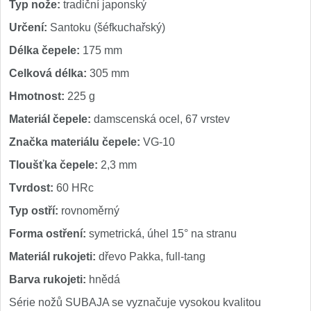
Typ nože:
tradiční japonský
Určení:
Santoku (šéfkuchařský)
Délka čepele:
175 mm
Celková délka:
305 mm
Hmotnost:
225 g
Materiál čepele:
damscenská ocel, 67 vrstev
Značka materiálu čepele:
VG-10
Tloušťka čepele:
2,3 mm
Tvrdost:
60 HRc
Typ ostří:
rovnoměrný
Forma ostření:
symetrická, úhel 15° na stranu
Materiál rukojeti:
dřevo Pakka, full-tang
Barva rukojeti:
hnědá
Série nožů SUBAJA se vyznačuje vysokou kvalitou