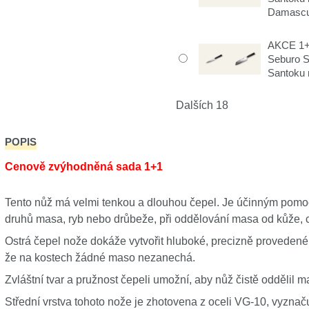
Damascu
AKCE 1+1
Seburo 
Santoku
Dalších 18
POPIS
Cenově zvýhodněná sada 1+1
Tento nůž má velmi tenkou a dlouhou čepel. Je účinným pomo
druhů masa, ryb nebo drůbeže, při oddělování masa od kůže, c
Ostrá čepel nože dokáže vytvořit hluboké, precizně provedené 
že na kostech žádné maso nezanechá.
Zvláštní tvar a pružnost čepeli umožní, aby nůž čistě oddělil ma
Střední vrstva tohoto nože je zhotovena z oceli VG-10, vyzna