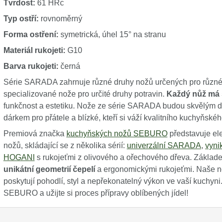
Tvrdost:
61 HRc
Typ ostří:
rovnoměrný
Forma ostření:
symetrická, úhel 15° na stranu
Materiál rukojeti:
G10
Barva rukojeti:
černá
Série SARADA zahrnuje různé druhy nožů určených pro různé 
specializované nože pro určité druhy potravin.
Každý nůž má 
funkčnost a estetiku. Nože ze série SARADA budou skvělým d
dárkem pro přátele a blízké, kteří si váží kvalitního kuchyňské
Premiová značka
kuchyňských nožů SEBURO
představuje el
nožů, skládající se z několika sérií:
univerzální SARADA
,
vyni
HOGANI
s rukojeťmi z olivového a ořechového dřeva. Zákl
unikátní geometrií čepelí
a ergonomickými rukojeťmi. Naše nož
poskytují pohodlí, styl a nepřekonatelný výkon ve vaší kuchyni
SEBURO a užijte si proces přípravy oblíbených jídel!