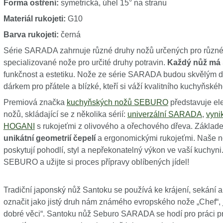
Forma ostření:
symetrická, úhel 15° na stranu
Materiál rukojeti:
G10
Barva rukojeti:
černá
Série SARADA zahrnuje různé druhy nožů určených pro různé 
specializované nože pro určité druhy potravin.
Každý nůž má 
funkčnost a estetiku. Nože ze série SARADA budou skvělým d
dárkem pro přátele a blízké, kteří si váží kvalitního kuchyňské
Premiová značka
kuchyňských nožů SEBURO
představuje el
nožů, skládající se z několika sérií:
univerzální SARADA
,
vyni
HOGANI
s rukojeťmi z olivového a ořechového dřeva. Zákl
unikátní geometrií čepelí
a ergonomickými rukojeťmi. Naše nož
poskytují pohodlí, styl a nepřekonatelný výkon ve vaší kuchyni
SEBURO a užijte si proces přípravy oblíbených jídel!
Tradiční japonský nůž Santoku se používá ke krájení, sekání a
označit jako jistý druh nám známého evropského nože „Chef“, je
dobré věci“. Santoku nůž Seburo SARADA se hodí pro práci pra