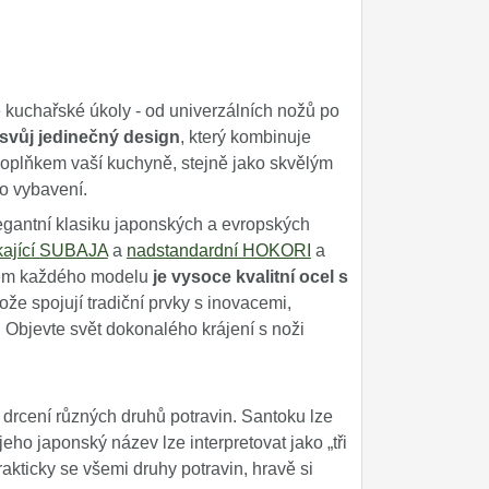
kuchařské úkoly - od univerzálních nožů po
svůj jedinečný design
, který kombinuje
oplňkem vaší kuchyně, stejně jako skvělým
ho vybavení.
egantní klasiku japonských a evropských
kající SUBAJA
a
nadstandardní HOKORI
a
adem každého modelu
je vysoce kvalitní ocel s
e spojují tradiční prvky s inovacemi,
. Objevte svět dokonalého krájení s noži
 drcení různých druhů potravin. Santoku lze
ho japonský název lze interpretovat jako „tři
kticky se všemi druhy potravin, hravě si