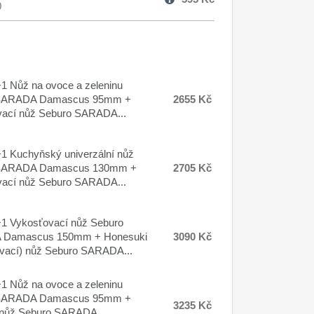
0
 Nůž na ovoce a zeleninu
SARADA Damascus 95mm +
2655 Kč
ací nůž Seburo SARADA...
 Kuchyňský univerzální nůž
SARADA Damascus 130mm +
2705 Kč
ací nůž Seburo SARADA...
1 Vykosťovací nůž Seburo
Damascus 150mm + Honesuki
3090 Kč
vací) nůž Seburo SARADA...
 Nůž na ovoce a zeleninu
SARADA Damascus 95mm +
3235 Kč
 nůž Seburo SARADA