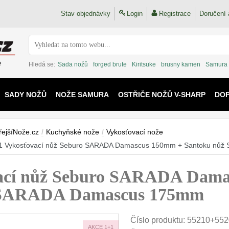
Stav objednávky
Login
Registrace
Doručení 
Hledá se:
Sada nožů
forged brute
Kiritsuke
brusny kamen
Samura
SADY NOŽŮ
NOŽE SAMURA
OSTŘIČE NOŽŮ V-SHARP
DO
KAIJU
řejšíNože.cz
/
Kuchyňské nože
/
Vykosťovací nože
1 Vykosťovací nůž Seburo SARADA Damascus 150mm + Santoku nů
ací nůž Seburo SARADA Dama
o SARADA Damascus 175mm
Číslo produktu:
55210+552
AKCE 1+1