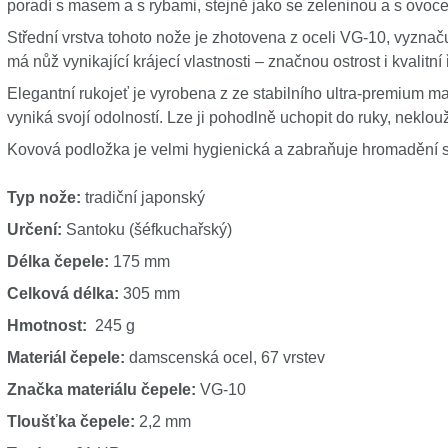
poradí s masem a s rybami, stejně jako se zeleninou a s ovoc
Střední vrstva tohoto nože je zhotovena z oceli VG-10, vyzna
má nůž vynikající krájecí vlastnosti – značnou ostrost i kvalitní 
Elegantní rukojeť je vyrobena z ze stabilního ultra-premium mat
vyniká svojí odolností. Lze ji pohodlně uchopit do ruky, neklou
Kovová podložka je velmi hygienická a zabraňuje hromadění skv
Typ nože:
tradiční japonský
Určení:
Santoku (šéfkuchařský)
Délka čepele:
175 mm
Celková délka:
305 mm
Hmotnost:
245 g
Materiál čepele:
damscenská ocel, 67 vrstev
Značka materiálu čepele:
VG-10
Tloušťka čepele:
2,2 mm