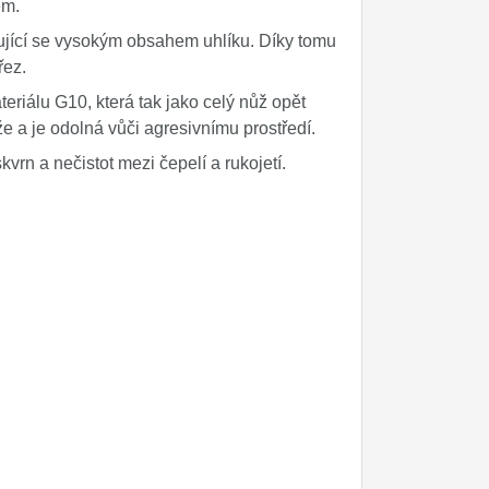
em.
čující se vysokým obsahem uhlíku. Díky tomu
řez.
eriálu G10, která tak jako celý nůž opět
že a je odolná vůči agresivnímu prostředí.
rn a nečistot mezi čepelí a rukojetí.