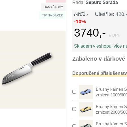
Řada:
Seburo Sarada
DAMAŠKOVÝ
4160,-
Ušetříte: 420,
TIP NA DÁREK
-10%
3740,-
s DPH
Skladem v eshopu:
více n
Zabaleno v dárkové 
Doporučené příslušenství
Brusný kámen S
zrnitost 1000/60
Brusný kámen S
zrnitost 2000/50
Brusný kámen S