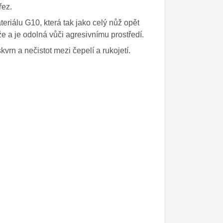
řez.
eriálu G10, která tak jako celý nůž opět
že a je odolná vůči agresivnímu prostředí.
rn a nečistot mezi čepelí a rukojetí.