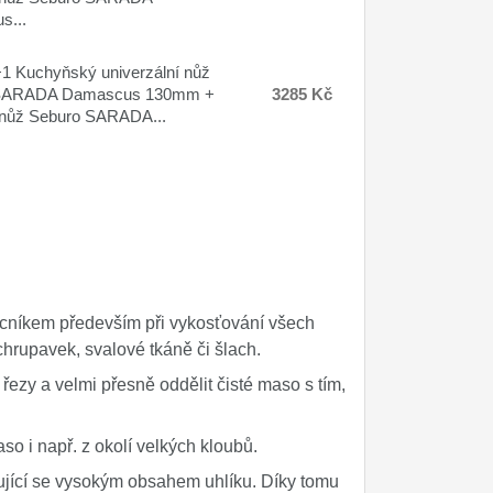
s...
 Kuchyňský univerzální nůž
SARADA Damascus 130mm +
3285 Kč
 nůž Seburo SARADA...
cníkem především při vykosťování všech
hrupavek, svalové tkáně či šlach.
řezy a velmi přesně oddělit čisté maso s tím,
so i např. z okolí velkých kloubů.
čující se vysokým obsahem uhlíku. Díky tomu