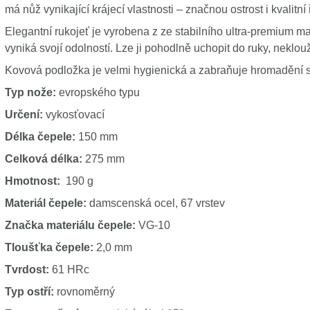
má nůž vynikající krájecí vlastnosti – značnou ostrost i kvalitní 
Elegantní rukojeť je vyrobena z ze stabilního ultra-premium mat
vyniká svojí odolností. Lze ji pohodlně uchopit do ruky, neklou
Kovová podložka je velmi hygienická a zabraňuje hromadění skv
Typ nože:
evropského typu
Určení:
vykosťovací
Délka čepele:
150 mm
Celková délka:
275 mm
Hmotnost:
190 g
Materiál čepele:
damscenská ocel, 67 vrstev
Značka materiálu čepele:
VG-10
Tloušťka čepele:
2,0 mm
Tvrdost:
61 HRc
Typ ostří:
rovnoměrný