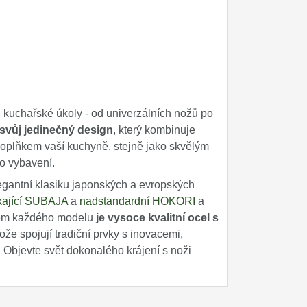
kuchařské úkoly - od univerzálních nožů po
svůj jedinečný design
, který kombinuje
oplňkem vaší kuchyně, stejně jako skvělým
ho vybavení.
egantní klasiku japonských a evropských
kající SUBAJA
a
nadstandardní HOKORI
a
adem každého modelu
je vysoce kvalitní ocel s
e spojují tradiční prvky s inovacemi,
. Objevte svět dokonalého krájení s noži