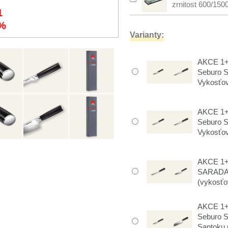
zrnitost 600/150
1
%
Varianty:
AKCE 1+1
Seburo 
Vykosťov
AKCE 1+1
Seburo 
Vykosťov
AKCE 1+
SARADA 
(vykosťo
AKCE 1+1
Seburo 
Santoku