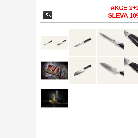
AKCE 1+
Kuchyňské příslušenství
2
SLEVA 10
Zavírací nože
Nože s pevnou čepelí
Speciální nože
Ostření nožů
Nože SEBURO
Nože Tojiro
Nože Samura
Ostřiče nožů V-Sharp
Doprodej
11
Dárky
4