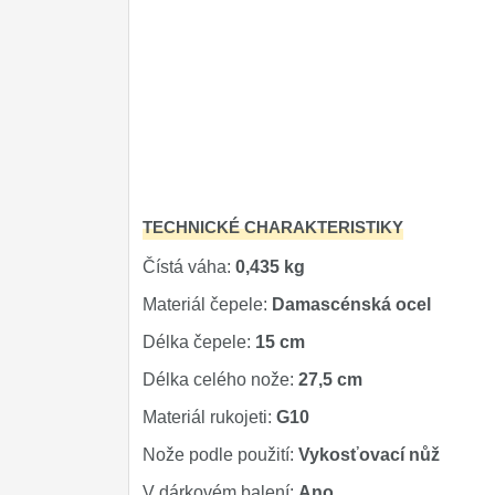
Značky
4
TECHNICKÉ CHARAKTERISTIKY
Čístá váha:
0,435 kg
Materiál čepele:
Damascénská ocel
Délka čepele:
15 cm
Délka celého nože:
27,5 cm
Materiál rukojeti:
G10
Nože podle použití:
Vykosťovací nůž
V dárkovém balení:
Ano