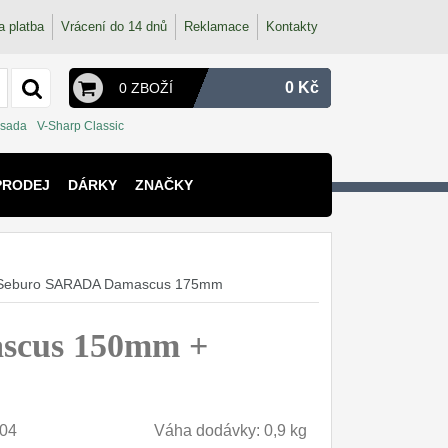
a platba
Vrácení do 14 dnů
Reklamace
Kontakty
0 Kč
0 ZBOŽÍ
 sada
V-Sharp Classic
PRODEJ
DÁRKY
ZNAČKY
ž Seburo SARADA Damascus 175mm
scus 150mm +
04
Váha dodávky: 0,9 kg