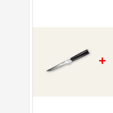
Nože na ovoce a zeleninu
43
Santoku nože
46
Nože NAKIRI
17
Filetovací nože
7
Nože na chleba
27
+
Vykosťovací nože
41
Steakové nože
2
Plátkovací nože
27
Porcovací nože
2
Sekáčky a speciální nože
15
Japonské nože
57