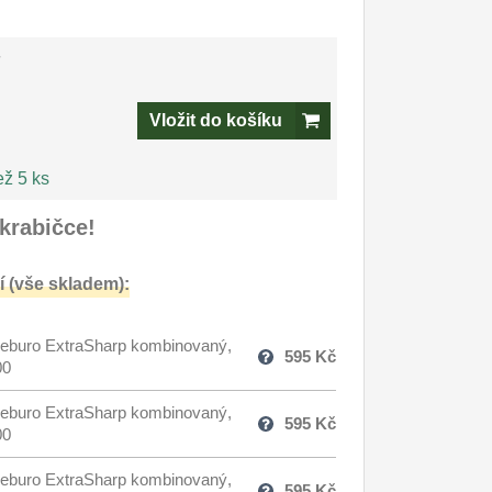
-
Vložit do košíku
ež 5 ks
krabičce!
 (vše skladem):
eburo ExtraSharp kombinovaný,
595
Kč
00
eburo ExtraSharp kombinovaný,
595
Kč
00
eburo ExtraSharp kombinovaný,
595
Kč