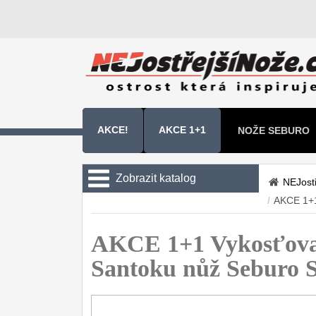
AKCE!
AKCE 1+1
NOŽE SEBURO
NOŽE SAMURA 
Zobrazit katalog
NEJost
/
AKCE 1+
Kuchyňské nože
Sady kuchyňských nožů
AKCE 1+1 Vykosťov
9
Santoku nůž Sebur
Šéfkuchařské nože
30
Univerzální nože
50