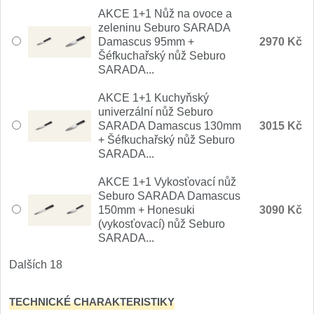
Nože Samura MO-V
AKCE 1+1 Nůž na ovoce a
4
zeleninu Seburo SARADA
Damascus 95mm +
2970 Kč
Nože Samura Bamboo
1
Šéfkuchařský nůž Seburo
SARADA...
Ostřiče nožů V-Sharp
AKCE 1+1 Kuchyňský
univerzální nůž Seburo
Brousky na nože
12
SARADA Damascus 130mm
3015 Kč
+ Šéfkuchařský nůž Seburo
Doplňky a díly
SARADA...
6
AKCE 1+1 Vykosťovací nůž
Doprodej
11
Seburo SARADA Damascus
150mm + Honesuki
3090 Kč
(vykosťovací) nůž Seburo
Dárky
4
SARADA...
Značky
Dalších 18
4
TECHNICKÉ CHARAKTERISTIKY