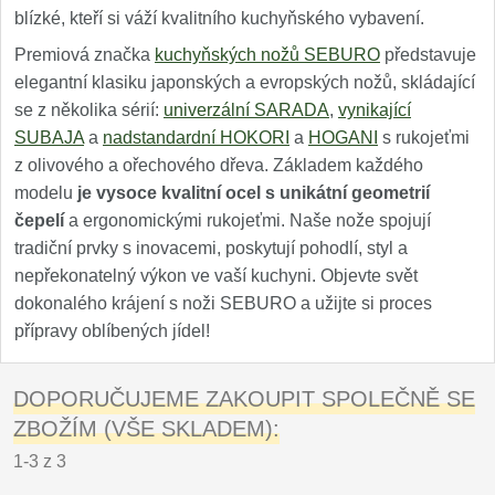
blízké, kteří si váží kvalitního kuchyňského vybavení.
Premiová značka
kuchyňských nožů SEBURO
představuje
elegantní klasiku japonských a evropských nožů, skládající
se z několika sérií:
univerzální SARADA
,
vynikající
SUBAJA
a
nadstandardní HOKORI
a
HOGANI
s rukojeťmi
z olivového a ořechového dřeva. Základem každého
modelu
je vysoce kvalitní ocel s unikátní geometrií
čepelí
a ergonomickými rukojeťmi. Naše nože spojují
tradiční prvky s inovacemi, poskytují pohodlí, styl a
nepřekonatelný výkon ve vaší kuchyni. Objevte svět
dokonalého krájení s noži SEBURO a užijte si proces
přípravy oblíbených jídel!
DOPORUČUJEME ZAKOUPIT SPOLEČNĚ SE
ZBOŽÍM (VŠE SKLADEM):
1-3 z 3