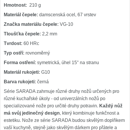
Hmotnost:
210 g
Materiál čepele:
damscenská ocel, 67 vrstev
Značka materiálu čepele:
VG-10
Tloušťka čepele:
2,2 mm
Tvrdost:
60 HRc
Typ ostří:
rovnoměrný
Forma ostření:
symetrická, úhel 15° na stranu
Materiál rukojeti:
G10
Barva rukojeti:
černá
Série SARADA zahrnuje různé druhy nožů určených pro
různé kuchařské úkoly - od univerzálních nožů po
specializované nože pro určité druhy potravin.
Každý nůž
má svůj jedinečný design
, který kombinuje funkčnost a
estetiku. Nože ze série SARADA budou skvělým doplňkem
vaší kuchyně, stejně jako skvělým dárkem pro přátele a