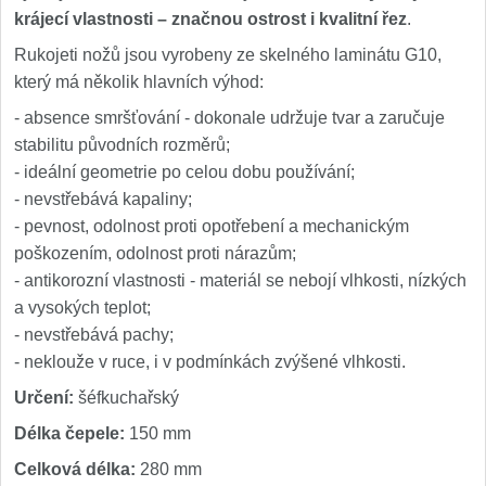
krájecí vlastnosti – značnou ostrost i kvalitní řez
.
Rukojeti nožů jsou vyrobeny ze skelného laminátu G10,
který má několik hlavních výhod:
- absence smršťování - dokonale udržuje tvar a zaručuje
stabilitu původních rozměrů;
- ideální geometrie po celou dobu používání;
- nevstřebává kapaliny;
- pevnost, odolnost proti opotřebení a mechanickým
poškozením, odolnost proti nárazům;
- antikorozní vlastnosti - materiál se nebojí vlhkosti, nízkých
a vysokých teplot;
- nevstřebává pachy;
- neklouže v ruce, i v podmínkách zvýšené vlhkosti.
Určení:
šéfkuchařský
Délka čepele:
150 mm
Celková délka:
280 mm