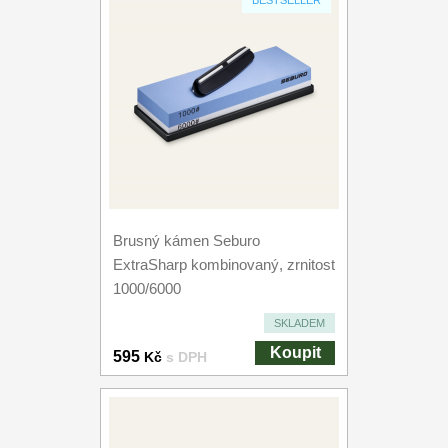
BESTSELLER
Brusný kámen Seburo
ExtraSharp kombinovaný, zrnitost
1000/6000
SKLADEM
Koupit
595
Kč
s DPH