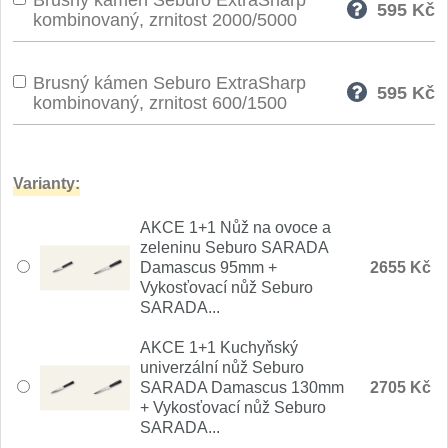
Brusný kámen Seburo ExtraSharp
595
Kč
Nože Seburo SARADA
kombinovaný, zrnitost 2000/5000
93
Nože Seburo SUBAJA
92
Brusný kámen Seburo ExtraSharp
595
Kč
kombinovaný, zrnitost 600/1500
Nože Seburo HOKORI
37
Nože Seburo HOGANI
20
Varianty:
Nože Seburo WEST
21
AKCE 1+1 Nůž na ovoce a
zeleninu Seburo SARADA
Nože Tojiro
Damascus 95mm +
2655 Kč
Vykosťovací nůž Seburo
SARADA...
Nože Tojiro Shippu
2
AKCE 1+1 Kuchyňský
Nože Tojiro Zen
univerzální nůž Seburo
1
SARADA Damascus 130mm
2705 Kč
+ Vykosťovací nůž Seburo
Nože Samura
SARADA...