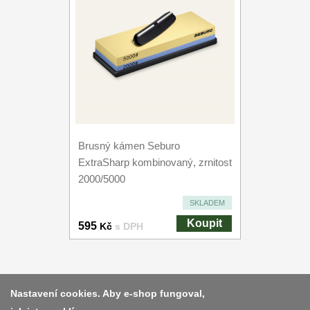
Brusný kámen Seburo
ExtraSharp kombinovaný, zrnitost
2000/5000
SKLADEM
Koupit
595
Kč
s DPH
Platba a dodávka
Nastavení cookies. Aby e-shop fungoval,