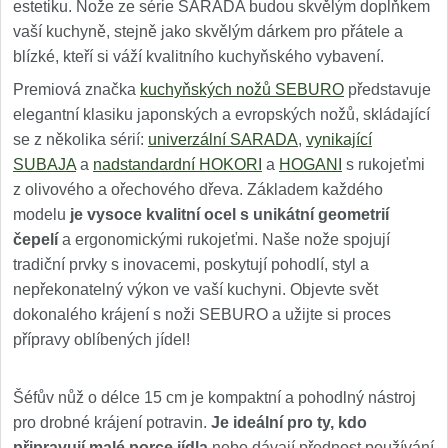
estetiku. Nože ze série SARADA budou skvělým doplňkem
vaší kuchyně, stejně jako skvělým dárkem pro přátele a
blízké, kteří si váží kvalitního kuchyňského vybavení.
Premiová značka
kuchyňských nožů SEBURO
představuje
elegantní klasiku japonských a evropských nožů, skládající
se z několika sérií:
univerzální SARADA
,
vynikající
SUBAJA
a
nadstandardní HOKORI
a
HOGANI
s rukojeťmi
z olivového a ořechového dřeva. Základem každého
modelu
je vysoce kvalitní ocel s unikátní geometrií
čepelí
a ergonomickými rukojeťmi. Naše nože spojují
tradiční prvky s inovacemi, poskytují pohodlí, styl a
nepřekonatelný výkon ve vaší kuchyni. Objevte svět
dokonalého krájení s noži SEBURO a užijte si proces
přípravy oblíbených jídel!
Šéfův nůž o délce 15 cm je kompaktní a pohodlný nástroj
pro drobné krájení potravin.
Je ideální pro ty, kdo
připravují malé porce jídla
nebo dávají přednost používání