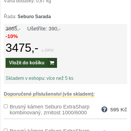
Váha dodávky: 0,87 kg
Speciální nože
Řada:
Seburo Sarada
Vrhací nože
12
3865,-
Ušetříte: 390,-
Záchranářské
-10%
4
3475,-
Ostření nožů
s DPH
Vložit do košíku
Ostřiče nožů
8
Brusné kameny
Skladem v eshopu:
více než 5 ks
3
Doplňky a díly
Doporučené příslušenství (vše skladem):
4
Brusný kámen Seburo ExtraSharp
Nože SEBURO
595
Kč
kombinovaný, zrnitost 1000/6000
Sady nožů SEBURO
6