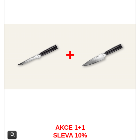
Filetovací nože
7
Nože na chleba
27
Vykosťovací nože
41
+
Steakové nože
2
Plátkovací nože
27
Porcovací nože
2
Sekáčky a speciální nože
15
Japonské nože
AKCE 1+1
57
SLEVA 10%