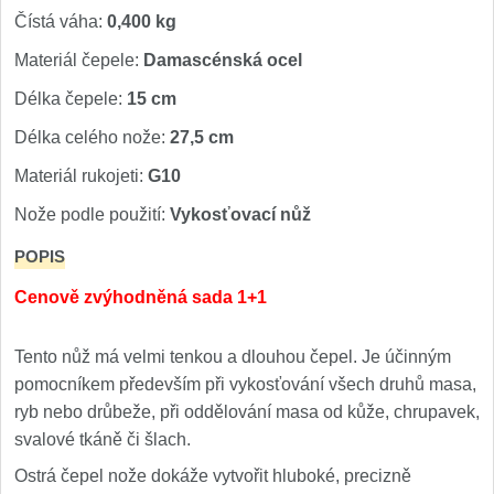
Čístá váha:
0,400 kg
Materiál čepele:
Damascénská ocel
Délka čepele:
15 cm
Délka celého nože:
27,5 cm
Materiál rukojeti:
G10
Nože podle použití:
Vykosťovací nůž
POPIS
Cenově zvýhodněná sada 1+1
Tento nůž má velmi tenkou a dlouhou čepel. Je účinným
pomocníkem především při vykosťování všech druhů masa,
ryb nebo drůbeže, při oddělování masa od kůže, chrupavek,
svalové tkáně či šlach.
Ostrá čepel nože dokáže vytvořit hluboké, precizně