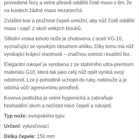
provedené řezy a velmi přesně oddělit čisté maso s tím, že
na kostech žádné maso nezanechá.
Zvláštní tvar a pružnost čepeli umožní, aby nůž čistě oddělil
maso i např. z okolí velkých kloubů.
Střední vrstva tohoto nože je zhotovena z oceli VG-10,
vyznačující se vysokým obsahem uhlíku. Díky tomu má nůž
vynikající krájecí vlastnosti – značnou ostrost i kvalitní řez.
Elegantní rukojeť je vyrobena z ze stabilního ultra-premium
materiálu G10, která tak jako celý nůž opět vyniká svojí
odolností. Lze ji pohodlně uchopit do ruky, neklouže a je
odolná vůči agresivnímu prostředí.
Kovová podložka je velmi hygienická a zabraňuje
hromadění skvrn a nečistot mezi čepelí a rukojetí.
Typ nože:
evropského typu
Určení:
vykosťovací
Délka čepele:
150 mm