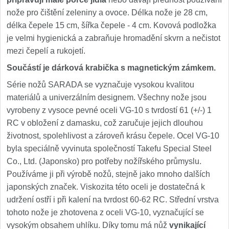
nože pro čištění zeleniny a ovoce. Délka nože je 28 cm,
délka čepele 15 cm, šířka čepele - 4 cm. Kovová podložka
je velmi hygienická a zabraňuje hromadění skvrn a nečistot
mezi čepelí a rukojetí.
Součástí je dárková krabička s magnetickým zámkem.
Série nožů SARADA se vyznačuje vysokou kvalitou
materiálů a univerzálním designem. Všechny nože jsou
vyrobeny z vysoce pevné oceli VG-10 s tvrdostí 61 (+/-) 1
RC v obložení z damasku, což zaručuje jejich dlouhou
životnost, spolehlivost a zároveň krásu čepele. Ocel VG-10
byla speciálně vyvinuta společností Takefu Special Steel
Co., Ltd. (Japonsko) pro potřeby nožířského průmyslu.
Používáme ji při výrobě nožů, stejně jako mnoho dalších
japonských značek. Viskozita této oceli je dostatečná k
udržení ostří i při kalení na tvrdost 60-62 RC. Střední vrstva
tohoto nože je zhotovena z oceli VG-10, vyznačující se
vysokým obsahem uhlíku. Díky tomu má nůž
vynikající