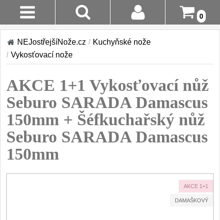
0
Stav
Akce!
NEJostřejšíNože.cz
/
Kuchyňské nože
Objednávky
/
Vykosťovací nože
Kuchyňské nože
Login
AKCE 1+1 Vykosťovací nůž
Sady kuchyňských nožů
9
Registrace
Seburo SARADA Damascus
Šéfkuchařské nože
30
150mm + Šéfkuchařský nůž
Doručení A
Platba
Seburo SARADA Damascus
Univerzální nože
50
150mm
Vrácení Do
Nože na ovoce a
zeleninu
14 Dnů
43
AKCE 1+1
Santoku nože
Reklamace
46
DAMAŠKOVÝ
Nože NAKIRI
Kontakty
17