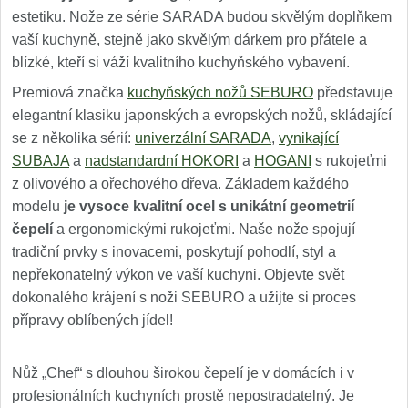
estetiku. Nože ze série SARADA budou skvělým doplňkem
vaší kuchyně, stejně jako skvělým dárkem pro přátele a
blízké, kteří si váží kvalitního kuchyňského vybavení.
Premiová značka
kuchyňských nožů SEBURO
představuje
elegantní klasiku japonských a evropských nožů, skládající
se z několika sérií:
univerzální SARADA
,
vynikající
SUBAJA
a
nadstandardní HOKORI
a
HOGANI
s rukojeťmi
z olivového a ořechového dřeva. Základem každého
modelu
je vysoce kvalitní ocel s unikátní geometrií
čepelí
a ergonomickými rukojeťmi. Naše nože spojují
tradiční prvky s inovacemi, poskytují pohodlí, styl a
nepřekonatelný výkon ve vaší kuchyni. Objevte svět
dokonalého krájení s noži SEBURO a užijte si proces
přípravy oblíbených jídel!
Nůž „Chef“ s dlouhou širokou čepelí je v domácích i v
profesionálních kuchyních prostě nepostradatelný. Je