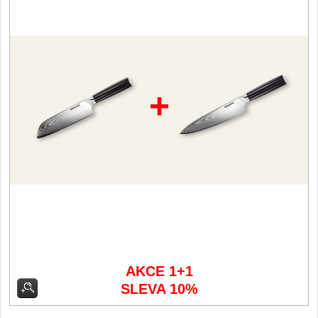
Filetovací nože
7
Nože na chleba
27
+
Vykosťovací nože
41
Steakové nože
2
Plátkovací nože
27
Porcovací nože
2
Sekáčky a speciální nože
15
AKCE 1+1
Japonské nože
SLEVA 10%
57