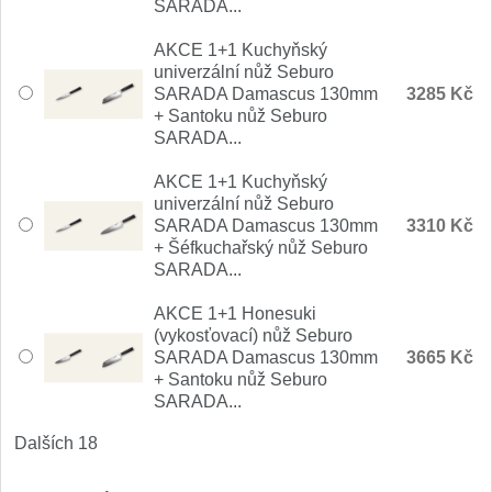
SARADA...
Nože Samura MO-V
4
AKCE 1+1 Kuchyňský
Nože Samura Bamboo
univerzální nůž Seburo
1
SARADA Damascus 130mm
3285 Kč
+ Santoku nůž Seburo
Ostřiče nožů V-Sharp
SARADA...
Brousky na nože
AKCE 1+1 Kuchyňský
9
univerzální nůž Seburo
SARADA Damascus 130mm
3310 Kč
Doplňky a díly
4
+ Šéfkuchařský nůž Seburo
SARADA...
Doprodej
11
AKCE 1+1 Honesuki
(vykosťovací) nůž Seburo
Dárky
SARADA Damascus 130mm
3665 Kč
4
+ Santoku nůž Seburo
SARADA...
Značky
4
Dalších 18