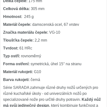
Délka čepele:
175 mm
Celková délka:
305 mm
Hmotnost:
245 g
Materiál čepele:
damscenská ocel, 67 vrstev
Značka materiálu čepele:
VG-10
Tloušťka čepele:
2,2 mm
Tvrdost:
61 HRc
Typ ostří:
rovnoměrný
Forma ostření:
symetrická, úhel 15° na stranu
Materiál rukojeti:
G10
Barva rukojeti:
černá
Série SARADA zahrnuje různé druhy nožů určených pro
různé kuchařské úkoly - od univerzálních nožů po
specializované nože pro určité druhy potravin.
Každý nůž
má svůj jedinečný design
, který kombinuje funkčnost a