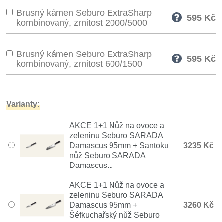
Nože Seburo SARADA
Brusný kámen Seburo ExtraSharp
93
595
Kč
kombinovaný, zrnitost 2000/5000
Nože Seburo SUBAJA
92
Brusný kámen Seburo ExtraSharp
Nože Seburo HOKORI
595
Kč
37
kombinovaný, zrnitost 600/1500
Nože Seburo HOGANI
20
Varianty:
Nože Seburo WEST
21
AKCE 1+1 Nůž na ovoce a
Nože Tojiro
zeleninu Seburo SARADA
Damascus 95mm + Santoku
3235 Kč
Nože Tojiro Shippu
nůž Seburo SARADA
2
Damascus...
Nože Tojiro Zen
1
AKCE 1+1 Nůž na ovoce a
zeleninu Seburo SARADA
Damascus 95mm +
3260 Kč
Nože Samura
Šéfkuchařský nůž Seburo