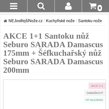
0
Stav
Akce!
NEJostřejšíNože.cz
/
Kuchyňské nože
/
Santoku nože
Objednávky
Kuchyňské nože
AKCE 1+1 Santoku nůž
Login
Sady kuchyňských nožů
Seburo SARADA Damascus
9
Registrace
175mm + Šéfkuchařský nůž
Šéfkuchařské nože
30
Seburo SARADA Damascus
Doručení A
Platba
Univerzální nože
200mm
50
Vrácení Do
Nože na ovoce a
zeleninu
14 Dnů
43
AKCE 1+1
DAMAŠKOVÝ
Santoku nože
Reklamace
46
TIP NA DÁREK
Nože NAKIRI
Kontakty
17