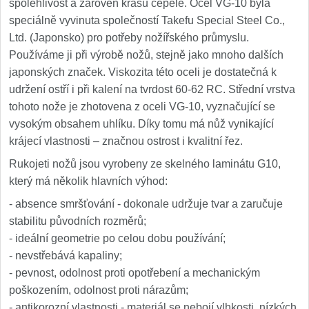
spolehlivost a zároveň krásu čepele. Ocel VG-10 byla
speciálně vyvinuta společností Takefu Special Steel Co.,
Ltd. (Japonsko) pro potřeby nožířského průmyslu.
Používáme ji při výrobě nožů, stejně jako mnoho dalších
japonských značek. Viskozita této oceli je dostatečná k
udržení ostří i při kalení na tvrdost 60-62 RC. Střední vrstva
tohoto nože je zhotovena z oceli VG-10, vyznačující se
vysokým obsahem uhlíku. Díky tomu má nůž vynikající
krájecí vlastnosti – značnou ostrost i kvalitní řez.
Rukojeti nožů jsou vyrobeny ze skelného laminátu G10,
který má několik hlavních výhod:
- absence smršťování - dokonale udržuje tvar a zaručuje
stabilitu původních rozměrů;
- ideální geometrie po celou dobu používání;
- nevstřebává kapaliny;
- pevnost, odolnost proti opotřebení a mechanickým
poškozením, odolnost proti nárazům;
- antikorozní vlastnosti - materiál se nebojí vlhkosti, nízkých