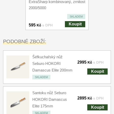
ExtraSharp kombinovaný, zrnitost
2000/5000
SKLADEM
Koupit
595
Kč
s DPH
PODOBNÉ ZBOŽÍ:
Šéfkuchařský nůž
2995
Kč
s DPH
Seburo HOKORI
Damascus Elite 200mm
Koupit
SKLADEM
Santoku nůž Seburo
2895
Kč
s DPH
HOKORI Damascus
Elite 175mm
Koupit
SKLADEM