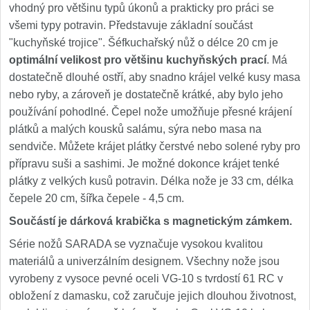
vhodný pro většinu typů úkonů a prakticky pro práci se
všemi typy potravin. Představuje základní součást
"kuchyňské trojice". Šéfkuchařský nůž o délce 20 cm je
optimální velikost pro většinu kuchyňských prací
. Má
dostatečně dlouhé ostří, aby snadno krájel velké kusy masa
nebo ryby, a zároveň je dostatečně krátké, aby bylo jeho
používání pohodlné. Čepel nože umožňuje přesné krájení
plátků a malých kousků salámu, sýra nebo masa na
sendviče. Můžete krájet plátky čerstvé nebo solené ryby pro
přípravu suši a sashimi. Je možné dokonce krájet tenké
plátky z velkých kusů potravin. Délka nože je 33 cm, délka
čepele 20 cm, šířka čepele - 4,5 cm.
Součástí je dárková krabička s magnetickým zámkem.
Série nožů SARADA se vyznačuje vysokou kvalitou
materiálů a univerzálním designem. Všechny nože jsou
vyrobeny z vysoce pevné oceli VG-10 s tvrdostí 61 RC v
obložení z damasku, což zaručuje jejich dlouhou životnost,