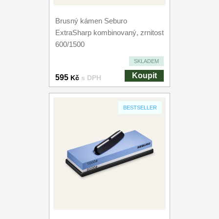
Brusný kámen Seburo
ExtraSharp kombinovaný, zrnitost
600/1500
SKLADEM
Koupit
595
Kč
s DPH
BESTSELLER