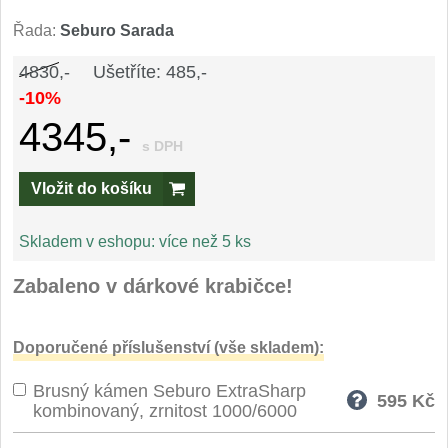
Speciální nože
Řada:
Seburo Sarada
Vrhací nože
4830,-
Ušetříte: 485,-
12
-10%
Záchranářské
4345,-
4
s DPH
Ostření nožů
Vložit do košíku
Ostřiče nožů
8
Skladem v eshopu:
více než 5 ks
Brusné kameny
3
Zabaleno v dárkové krabičce!
Doplňky a díly
4
Doporučené příslušenství (vše skladem):
Nože SEBURO
Brusný kámen Seburo ExtraSharp
595
Kč
kombinovaný, zrnitost 1000/6000
Sady nožů SEBURO
6