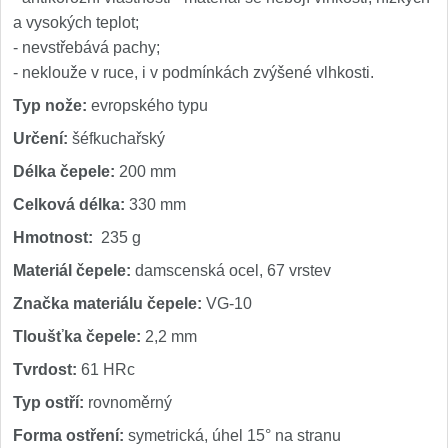
a vysokých teplot;
- nevstřebává pachy;
- neklouže v ruce, i v podmínkách zvýšené vlhkosti.
Typ nože:
evropského typu
Určení:
šéfkuchařský
Délka čepele:
200 mm
Celková délka:
330 mm
Hmotnost:
235 g
Materiál čepele:
damscenská ocel, 67 vrstev
Značka materiálu čepele:
VG-10
Tloušťka čepele:
2,2 mm
Tvrdost:
61 HRc
Typ ostří:
rovnoměrný
Forma ostření:
symetrická, úhel 15° na stranu