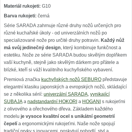
Materiál rukojeti:
G10
Barva rukojeti:
černá
Série SARADA zahrnuje různé druhy nožů určených pro
různé kuchařské úkoly - od univerzálních nožů po
specializované nože pro určité druhy potravin.
Každý nůž
má svůj jedinečný design
, který kombinuje funkčnost a
estetiku. Nože ze série SARADA budou skvělým doplňkem
vaší kuchyně, stejně jako skvělým dárkem pro přátele a
blízké, kteří si váží kvalitního kuchyňského vybavení.
Premiová značka
kuchyňských nožů SEBURO
představuje
elegantní klasiku japonských a evropských nožů, skládající
se z několika sérií:
univerzální SARADA
,
vynikající
SUBAJA
a
nadstandardní HOKORI
a
HOGANI
s rukojeťmi
z olivového a ořechového dřeva. Základem každého
modelu
je vysoce kvalitní ocel s unikátní geometrií
čepelí
a ergonomickými rukojeťmi. Naše nože spojují
tradiční prvky s inovacemi, poskytují pohodlí, styl a