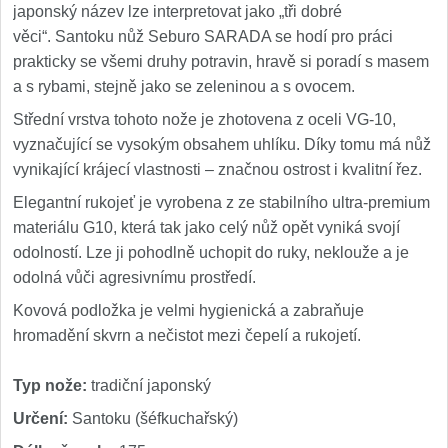
japonský název lze interpretovat jako „tři dobré
věci“. Santoku nůž Seburo SARADA se hodí pro práci
prakticky se všemi druhy potravin, hravě si poradí s masem
a s rybami, stejně jako se zeleninou a s ovocem.
Střední vrstva tohoto nože je zhotovena z oceli VG-10,
vyznačující se vysokým obsahem uhlíku. Díky tomu má nůž
vynikající krájecí vlastnosti – značnou ostrost i kvalitní řez.
Elegantní rukojeť je vyrobena z ze stabilního ultra-premium
materiálu G10, která tak jako celý nůž opět vyniká svojí
odolností. Lze ji pohodlně uchopit do ruky, neklouže a je
odolná vůči agresivnímu prostředí.
Kovová podložka je velmi hygienická a zabraňuje
hromadění skvrn a nečistot mezi čepelí a rukojetí.
Typ nože:
tradiční japonský
Určení:
Santoku (šéfkuchařský)