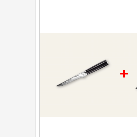
Nože na ovoce a zeleninu
43
Santoku nože
46
Nože NAKIRI
17
Filetovací nože
7
Nože na chleba
27
+
Vykosťovací nože
41
Steakové nože
2
Plátkovací nože
27
Porcovací nože
2
Sekáčky a speciální nože
15
Japonské nože
57