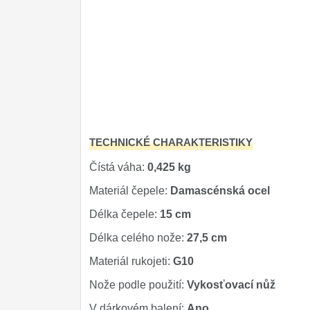
Značky
4
TECHNICKÉ CHARAKTERISTIKY
Čístá váha:
0,425 kg
Materiál čepele:
Damascénská ocel
Délka čepele:
15 cm
Délka celého nože:
27,5 cm
Materiál rukojeti:
G10
Nože podle použití:
Vykosťovací nůž
V dárkovém balení:
Ano