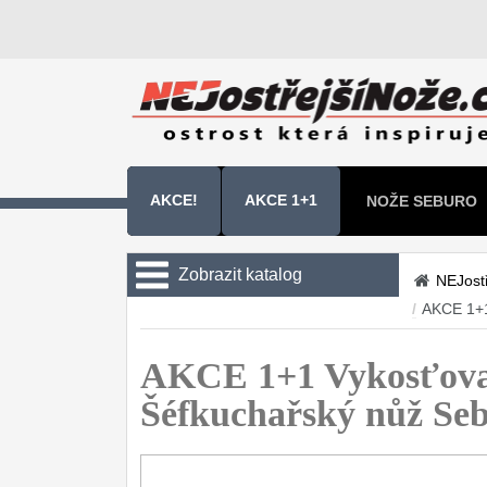
AKCE!
AKCE 1+1
NOŽE SEBURO
NOŽE SAMURA 
Zobrazit katalog
NEJost
/
AKCE 1+
Kuchyňské nože
Sady kuchyňských nožů
AKCE 1+1 Vykosťov
9
Šéfkuchařský nůž S
Šéfkuchařské nože
30
Univerzální nože
50