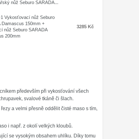
ařský nůž Seburo SARADA...
1 Vykosťovací nůž Seburo
 Damascus 150mm +
3285 Kč
ací nůž Seburo SARADA
us 200mm
cníkem především při vykosťování všech
hrupavek, svalové tkáně či šlach.
řezy a velmi přesně oddělit čisté maso s tím,
so i např. z okolí velkých kloubů.
čující se vysokým obsahem uhlíku. Díky tomu