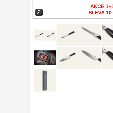
AKCE 1+
Kuchyňské příslušenství
2
SLEVA 10
Zavírací nože
Nože s pevnou čepelí
Speciální nože
Ostření nožů
Nože SEBURO
Nože Tojiro
Nože Samura
Ostřiče nožů V-Sharp
Doprodej
11
Dárky
4