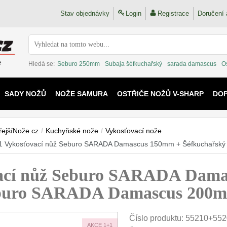
Stav objednávky
Login
Registrace
Doručení 
Hledá se:
Seburo 250mm
Subaja šéfkuchařský
sarada damascus
O
SADY NOŽŮ
NOŽE SAMURA
OSTŘIČE NOŽŮ V-SHARP
DO
KAIJU
řejšíNože.cz
/
Kuchyňské nože
/
Vykosťovací nože
1 Vykosťovací nůž Seburo SARADA Damascus 150mm + Šéfkuchařsk
ací nůž Seburo SARADA Dama
eburo SARADA Damascus 200
Číslo produktu:
55210+552
AKCE 1+1