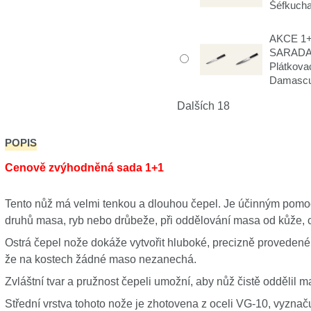
Šéfkuch
AKCE 1+
SARADA
Plátkov
Damasc
Dalších 18
POPIS
Cenově zvýhodněná sada 1+1
Tento nůž má velmi tenkou a dlouhou čepel. Je účinným pomo
druhů masa, ryb nebo drůbeže, při oddělování masa od kůže, c
Ostrá čepel nože dokáže vytvořit hluboké, precizně provedené 
že na kostech žádné maso nezanechá.
Zvláštní tvar a pružnost čepeli umožní, aby nůž čistě oddělil ma
Střední vrstva tohoto nože je zhotovena z oceli VG-10, vyzna