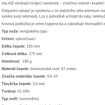
má nůž vynikající krájecí vlastnosti – značnou ostrost i kvalitní 
Elegantní rukojeť je vyrobena z ze stabilního ultra-premium mat
vyniká svojí odolností. Lze ji pohodlně uchopit do ruky, neklou
Kovová podložka je velmi hygienická a zabraňuje hromadění skv
Typ nože:
evropského typu
Určení:
vykosťovací
Délka čepele:
150 mm
Celková délka:
275 mm
Hmotnost:
190 g
Materiál čepele:
damscenská ocel, 67 vrstev
Značka materiálu čepele:
VG-10
Tloušťka čepele:
2,0 mm
Tvrdost:
61 HRc
Typ ostří:
rovnoměrný