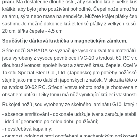
prací
. Má dostatečně dlouhé ostří, aby snadno krájel velké ku
krátké, aby bylo jeho používání pohodlné. Čepel nože umožňu
salámu, sýra nebo masa na sendviče. Můžete krájet plátky čers
sashimi. Je možné dokonce krájet tenké plátky z velkých kusů 
20 cm, šířka čepele - 4,5 cm.
Součástí je dárková krabička s magnetickým zámkem.
Série nožů SARADA se vyznačuje vysokou kvalitou materiálů
jsou vyrobeny z vysoce pevné oceli VG-10 s tvrdostí 61 RC v o
dlouhou životnost, spolehlivost a zároveň krásu čepele. Ocel 
Takefu Special Steel Co., Ltd. (Japonsko) pro potřeby nožířsk
stejně jako mnoho dalších japonských značek. Viskozita této oce
na tvrdost 60-62 RC. Střední vrstva tohoto nože je zhotovena 
obsahem uhlíku. Díky tomu má nůž vynikající krájecí vlastnosti –
Rukojeti nožů jsou vyrobeny ze skelného laminátu G10, který 
- absence smršťování - dokonale udržuje tvar a zaručuje stabi
- ideální geometrie po celou dobu používání;
- nevstřebává kapaliny;
- pevnost, odolnost proti opotřebení a mechanickým poškození