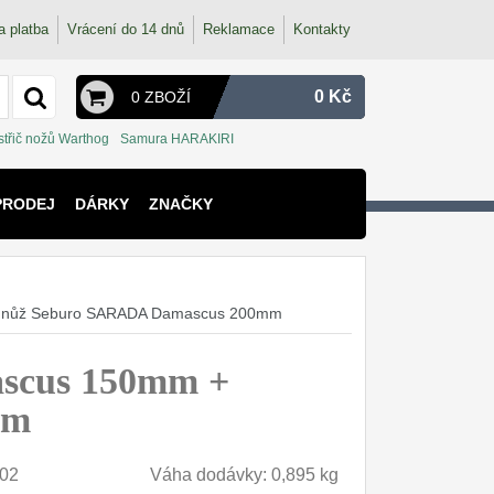
a platba
Vrácení do 14 dnů
Reklamace
Kontakty
0 Kč
0 ZBOŽÍ
střič nožů Warthog
Samura HARAKIRI
PRODEJ
DÁRKY
ZNAČKY
ý nůž Seburo SARADA Damascus 200mm
scus 150mm +
mm
02
Váha dodávky: 0,895 kg