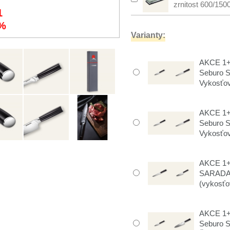
zrnitost 600/150
1
%
Varianty:
AKCE 1+1
Seburo 
Vykosťov
AKCE 1+1
Seburo 
Vykosťov
AKCE 1+
SARADA 
(vykosťo
AKCE 1+1
Seburo 