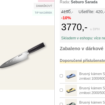
Řada:
Seburo Sarada
DAMAŠKOVÝ
4190,-
Ušetříte: 420,
TIP NA DÁREK
-10%
3770,-
s DPH
Skladem v eshopu:
více n
Zabaleno v dárkové 
Doporučené příslušenství
Brusný kámen S
zrnitost 1000/60
Brusný kámen S
zrnitost 2000/50
Brusný kámen S