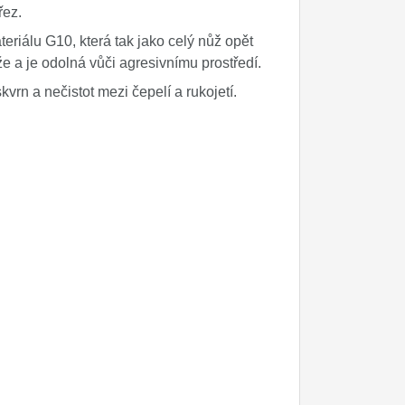
řez.
eriálu G10, která tak jako celý nůž opět
že a je odolná vůči agresivnímu prostředí.
rn a nečistot mezi čepelí a rukojetí.