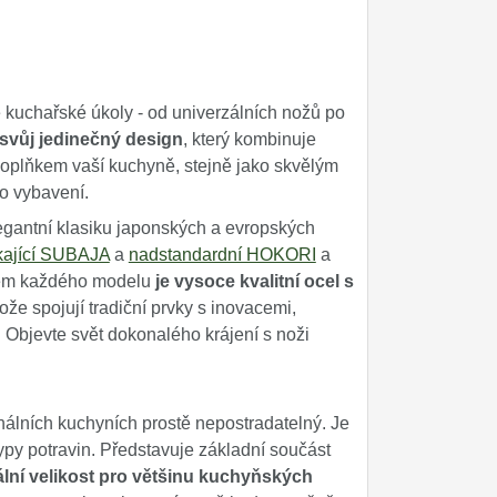
kuchařské úkoly - od univerzálních nožů po
svůj jedinečný design
, který kombinuje
oplňkem vaší kuchyně, stejně jako skvělým
ho vybavení.
egantní klasiku japonských a evropských
kající SUBAJA
a
nadstandardní HOKORI
a
adem každého modelu
je vysoce kvalitní ocel s
e spojují tradiční prvky s inovacemi,
. Objevte svět dokonalého krájení s noži
onálních kuchyních prostě nepostradatelný. Je
ypy potravin. Představuje základní součást
lní velikost pro většinu kuchyňských