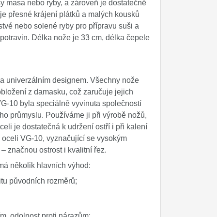
sy masa nebo ryby, a zároveň je dostatečně
je přesné krájení plátků a malých kousků
tvé nebo solené ryby pro přípravu suši a
potravin. Délka nože je 33 cm, délka čepele
 a univerzálním designem. Všechny nože
bložení z damasku, což zaručuje jejich
VG-10 byla speciálně vyvinuta společností
ého průmyslu. Používáme ji při výrobě nožů,
li je dostatečná k udržení ostří i při kalení
z oceli VG-10, vyznačující se vysokým
 značnou ostrost i kvalitní řez.
má několik hlavních výhod:
litu původních rozměrů;
m, odolnost proti nárazům;