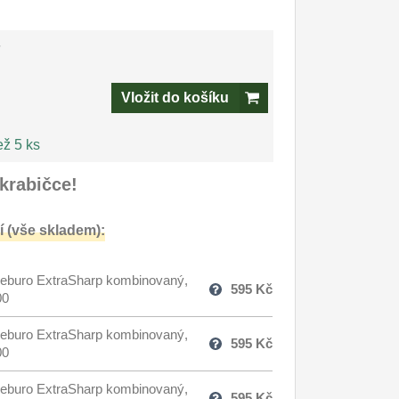
-
Vložit do košíku
ež 5 ks
krabičce!
 (vše skladem):
eburo ExtraSharp kombinovaný,
595
Kč
00
eburo ExtraSharp kombinovaný,
595
Kč
00
eburo ExtraSharp kombinovaný,
595
Kč