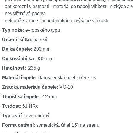
- antikorozní vlastnosti - materiál se nebojí vlhkosti, nízkých a 
- nevstřebává pachy;
- neklouže v ruce, i v podmínkách zvýšené vlhkosti.
Typ nože:
evropského typu
Určení:
šéfkuchařský
Délka čepele:
200 mm
Celková délka:
330 mm
Hmotnost:
235 g
Materiál čepele:
damscenská ocel, 67 vrstev
Značka materiálu čepele:
VG-10
Tloušťka čepele:
2,2 mm
Tvrdost:
61 HRc
Typ ostří:
rovnoměrný
Forma ostření:
symetrická, úhel 15° na stranu