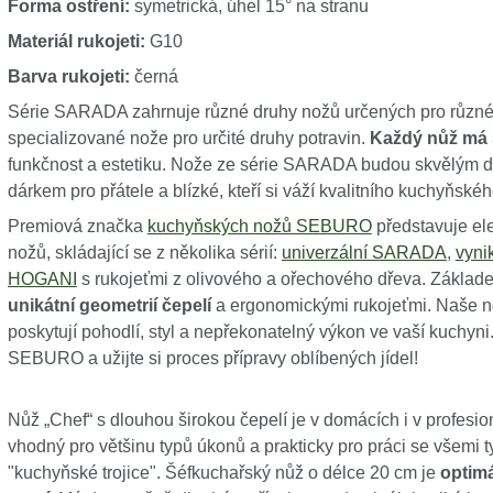
Forma ostření:
symetrická, úhel 15° na stranu
Materiál rukojeti:
G10
Barva rukojeti:
černá
Série SARADA zahrnuje různé druhy nožů určených pro různé 
specializované nože pro určité druhy potravin.
Každý nůž má 
funkčnost a estetiku. Nože ze série SARADA budou skvělým d
dárkem pro přátele a blízké, kteří si váží kvalitního kuchyňské
Premiová značka
kuchyňských nožů SEBURO
představuje el
nožů, skládající se z několika sérií:
univerzální SARADA
,
vyni
HOGANI
s rukojeťmi z olivového a ořechového dřeva. Zákl
unikátní geometrií čepelí
a ergonomickými rukojeťmi. Naše nož
poskytují pohodlí, styl a nepřekonatelný výkon ve vaší kuchyni
SEBURO a užijte si proces přípravy oblíbených jídel!
Nůž „Chef“ s dlouhou širokou čepelí je v domácích i v profesi
vhodný pro většinu typů úkonů a prakticky pro práci se všemi t
"kuchyňské trojice". Šéfkuchařský nůž o délce 20 cm je
optimá