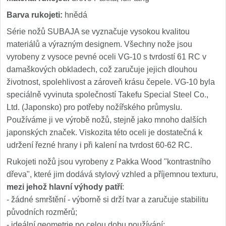
Barva rukojeti:
hnědá
Série nožů SUBAJA se vyznačuje vysokou kvalitou
materiálů a výrazným designem. Všechny nože jsou
vyrobeny z vysoce pevné oceli VG-10 s tvrdostí 61 RC v
damaškových obkladech, což zaručuje jejich dlouhou
životnost, spolehlivost a zároveň krásu čepele. VG-10 byla
speciálně vyvinuta společností Takefu Special Steel Co.,
Ltd. (Japonsko) pro potřeby nožířského průmyslu.
Používáme ji ve výrobě nožů, stejně jako mnoho dalších
japonských značek. Viskozita této oceli je dostatečná k
udržení řezné hrany i při kalení na tvrdost 60-62 RC.
Rukojeti nožů jsou vyrobeny z Pakka Wood "kontrastního
dřeva", které jim dodává stylový vzhled a příjemnou texturu,
mezi jehož hlavní výhody patří
:
- žádné smrštění - výborně si drží tvar a zaručuje stabilitu
původních rozměrů;
- ideální geometrie po celou dobu používání;