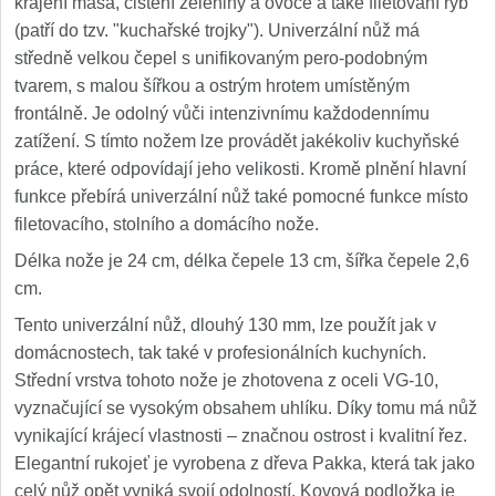
krájení masa, čištění zeleniny a ovoce a také filetování ryb
(patří do tzv. "kuchařské trojky"). Univerzální nůž má
středně velkou čepel s unifikovaným pero-podobným
tvarem, s malou šířkou a ostrým hrotem umístěným
frontálně. Je odolný vůči intenzivnímu každodennímu
zatížení. S tímto nožem lze provádět jakékoliv kuchyňské
práce, které odpovídají jeho velikosti. Kromě plnění hlavní
funkce přebírá univerzální nůž také pomocné funkce místo
filetovacího, stolního a domácího nože.
Délka nože je 24 cm, délka čepele 13 cm, šířka čepele 2,6
cm.
Tento univerzální nůž, dlouhý 130 mm, lze použít jak v
domácnostech, tak také v profesionálních kuchyních.
Střední vrstva tohoto nože je zhotovena z oceli VG-10,
vyznačující se vysokým obsahem uhlíku. Díky tomu má nůž
vynikající krájecí vlastnosti – značnou ostrost i kvalitní řez.
Elegantní rukojeť je vyrobena z dřeva Pakka, která tak jako
celý nůž opět vyniká svojí odolností. Kovová podložka je