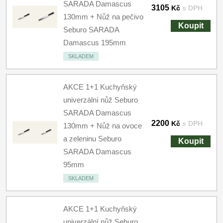
SARADA Damascus
3105
Kč
s DPH
130mm + Nůž na pečivo
Koupit
Seburo SARADA
Damascus 195mm
SKLADEM
AKCE 1+1 Kuchyňský
univerzální nůž Seburo
SARADA Damascus
2200
Kč
s DPH
130mm + Nůž na ovoce
a zeleninu Seburo
Koupit
SARADA Damascus
95mm
SKLADEM
AKCE 1+1 Kuchyňský
univerzální nůž Seburo