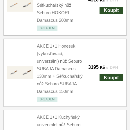
Kč
s DPH
Šéfkuchařský nůž
Koupit
Seburo HOKORI
Damascus 200mm
SKLADEM
AKCE 1+1 Honesuki
(vykosťovací,
univerzální) nůž Seburo
3195
Kč
s DPH
SUBAJA Damascus
130mm + Šéfkuchařský
Koupit
nůž Seburo SUBAJA
Damascus 150mm
SKLADEM
AKCE 1+1 Kuchyňský
univerzální nůž Seburo