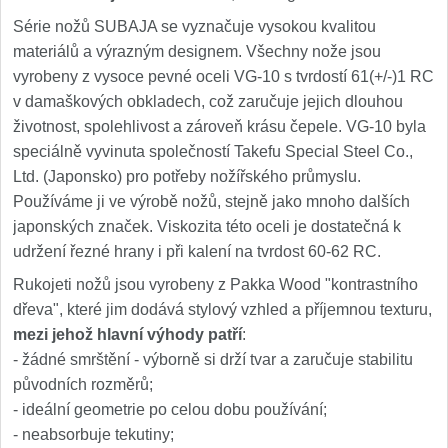
Série nožů SUBAJA se vyznačuje vysokou kvalitou
materiálů a výrazným designem. Všechny nože jsou
vyrobeny z vysoce pevné oceli VG-10 s tvrdostí 61(+/-)1 RC
v damaškových obkladech, což zaručuje jejich dlouhou
životnost, spolehlivost a zároveň krásu čepele. VG-10 byla
speciálně vyvinuta společností Takefu Special Steel Co.,
Ltd. (Japonsko) pro potřeby nožířského průmyslu.
Používáme ji ve výrobě nožů, stejně jako mnoho dalších
japonských značek. Viskozita této oceli je dostatečná k
udržení řezné hrany i při kalení na tvrdost 60-62 RC.
Rukojeti nožů jsou vyrobeny z Pakka Wood "kontrastního
dřeva", které jim dodává stylový vzhled a příjemnou texturu,
mezi jehož hlavní výhody patří
:
- žádné smrštění - výborně si drží tvar a zaručuje stabilitu
původních rozměrů;
- ideální geometrie po celou dobu používání;
- neabsorbuje tekutiny;