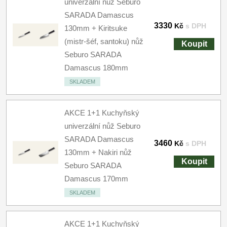
univerzální nůž Seburo
SARADA Damascus
3330
Kč
s DPH
130mm + Kiritsuke
(mistr-šéf, santoku) nůž
Koupit
Seburo SARADA
Damascus 180mm
SKLADEM
AKCE 1+1 Kuchyňský
univerzální nůž Seburo
SARADA Damascus
3460
Kč
s DPH
130mm + Nakiri nůž
Koupit
Seburo SARADA
Damascus 170mm
SKLADEM
AKCE 1+1 Kuchyňský