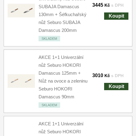
3445
Kč
s DPH
SUBAJA Damascus
130mm + Šéfkuchařský
Koupit
nůž Seburo SUBAJA
Damascus 200mm
SKLADEM
AKCE 1+1 Univerzální
nůž Seburo HOKORI
Damascus 125mm +
3010
Kč
s DPH
Nůž na ovoce a zeleninu
Koupit
Seburo HOKORI
Damascus 90mm
SKLADEM
AKCE 1+1 Univerzální
nůž Seburo HOKORI