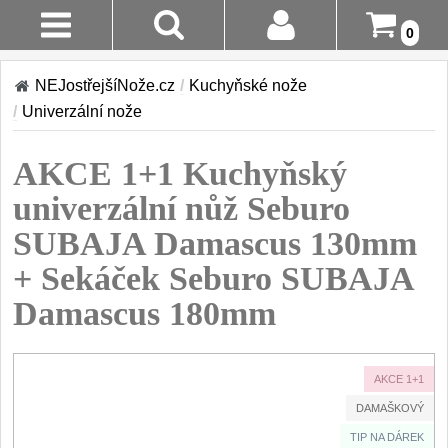
0
Stav
Akce!
NEJostřejšíNože.cz
/
Kuchyňské nože
Objednávky
/
Univerzální nože
Kuchyňské nože
Login
AKCE 1+1 Kuchyňský
Sady kuchyňských nožů
9
Registrace
univerzální nůž Seburo
Šéfkuchařské nože
30
SUBAJA Damascus 130mm
Doručení A
Platba
+ Sekáček Seburo SUBAJA
Univerzální nože
50
Damascus 180mm
Vrácení Do
Nože na ovoce a
zeleninu
14 Dnů
43
AKCE 1+1
Santoku nože
Reklamace
46
DAMAŠKOVÝ
Nože NAKIRI
Kontakty
TIP NA DÁREK
17