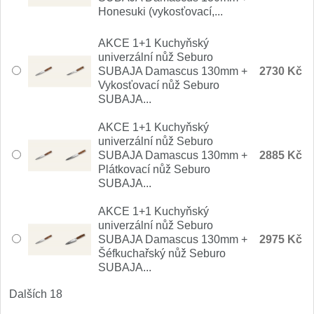
Nože Samura MO-V
Honesuki (vykosťovací,...
4
AKCE 1+1 Kuchyňský
Nože Samura Bamboo
1
univerzální nůž Seburo
SUBAJA Damascus 130mm +
2730 Kč
Ostřiče nožů V-Sharp
Vykosťovací nůž Seburo
SUBAJA...
Brousky na nože
9
AKCE 1+1 Kuchyňský
univerzální nůž Seburo
Doplňky a díly
SUBAJA Damascus 130mm +
4
2885 Kč
Plátkovací nůž Seburo
SUBAJA...
Doprodej
11
AKCE 1+1 Kuchyňský
Dárky
univerzální nůž Seburo
4
SUBAJA Damascus 130mm +
2975 Kč
Šéfkuchařský nůž Seburo
Značky
SUBAJA...
4
Dalších 18