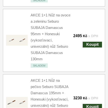
SKLADEM
AKCE 1+1 Nůž na ovoce
a zeleninu Seburo
SUBAJA Damascus
95mm + Honesuki
2495
Kč
s DPH
(vykosťovací,
Koupit
univerzální) nůž Seburo
SUBAJA Damascus
130mm
SKLADEM
AKCE 1+1 Nůž na
pečivo Seburo SUBAJA
Damascus 195mm +
3230
Kč
s DPH
Honesuki (vykosťovací,
univerzální) nůž Seburo
Koupit