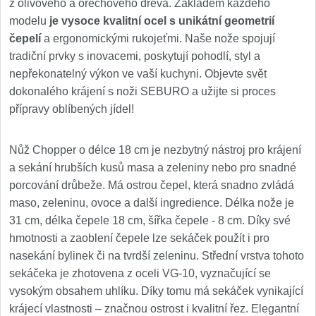
z olivového a ořechového dřeva. Základem každého
modelu
je vysoce kvalitní ocel s unikátní geometrií
čepelí
a ergonomickými rukojeťmi. Naše nože spojují
tradiční prvky s inovacemi, poskytují pohodlí, styl a
nepřekonatelný výkon ve vaší kuchyni. Objevte svět
dokonalého krájení s noži SEBURO a užijte si proces
přípravy oblíbených jídel!
Nůž Chopper o délce 18 cm je nezbytný nástroj pro krájení
a sekání hrubších kusů masa a zeleniny nebo pro snadné
porcování drůbeže. Má ostrou čepel, která snadno zvládá
maso, zeleninu, ovoce a další ingredience. Délka nože je
31 cm, délka čepele 18 cm, šířka čepele - 8 cm. Díky své
hmotnosti a zaoblení čepele lze sekáček použít i pro
nasekání bylinek či na tvrdší zeleninu. Střední vrstva tohoto
sekáčeka je zhotovena z oceli VG-10, vyznačující se
vysokým obsahem uhlíku. Díky tomu má sekáček vynikající
krájecí vlastnosti – značnou ostrost i kvalitní řez. Elegantní