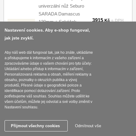
univerzální nůž Seburo
SARADA Damascus
3915
Kč
s DPH
130mm + Sekáček
Seburo SARADA
Nastavení cookies. Aby e-shop fungoval,
Koupit
Chopper Damascus
jak jste zvyklí.
180mm
Aby náš web dál fungoval tak, jak ho znáte, ukládáme
SKLADEM
a přistupujeme k informacím z vašeho zařízení a
zpracováváme údaje o vašem chování pro tyto účely:
Ukládání a/nebo přístup k informacím v zařízení,
AKCE 1+1 Kuchyňský
Personalizovaná reklama a obsah, měření reklamy a
obsahu, poznatky o okruzích publika a vývoj
univerzální nůž Seburo
produktů, Přesné údaje o geografické poloze a
SARADA Damascus
3015
Kč
s DPH
identifikace pomocí dotazování zařízení. Proto
130mm + Šéfkuchařský
potřebujeme váš souhlas. Souhlas můžete udělit ke
Koupit
všem účelům, můžete jej odvolat a své volby změnit v
nůž Seburo SARADA
Nastavení souhlasu.
Damascus 150mm
SKLADEM
Přijmout všechny cookies
Odmítnout vše