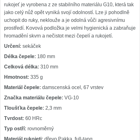
rukojeť je vyrobena z ze stabilního materiálu G10, která tak
jako celý nůž opět vyniká svojí odolností. Lze ji pohodlně
uchopit do ruky, neklouže a je odolná vůči agresivnímu
prostředí. Kovová podložka je velmi hygienická a zabraňuje
hromadění skvrn a nečistot mezi čepelí a rukojetí.
Určení:
sekáček
Délka čepele:
180 mm
Celková délka:
310 mm
Hmotnost:
335 g
Materiál čepele:
damscenská ocel, 67 vrstev
Značka materiálu čepele:
VG-10
Tloušťka čepele:
2,3 mm
Tvrdost:
60 HRc
Typ ostří:
rovnoměrný
Materiál rukojeti:
dřevo Pakka, full-tang