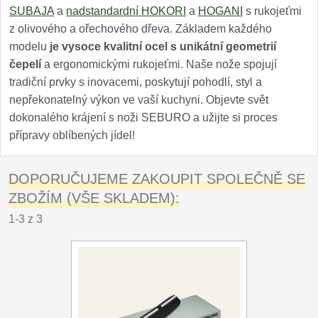
SUBAJA
a
nadstandardní HOKORI
a
HOGANI
s rukojeťmi
z olivového a ořechového dřeva. Základem každého
modelu
je vysoce kvalitní ocel s unikátní geometrií
čepelí
a ergonomickými rukojeťmi. Naše nože spojují
tradiční prvky s inovacemi, poskytují pohodlí, styl a
nepřekonatelný výkon ve vaší kuchyni. Objevte svět
dokonalého krájení s noži SEBURO a užijte si proces
přípravy oblíbených jídel!
DOPORUČUJEME ZAKOUPIT SPOLEČNĚ SE
ZBOŽÍM (VŠE SKLADEM):
1-3 z 3