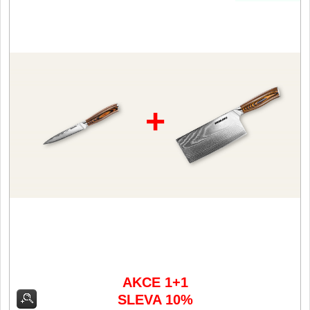
Filetovací nože
7
Nože na chleba
27
Vykosťovací nože
41
+
Steakové nože
2
Plátkovací nože
27
Porcovací nože
2
Sekáčky a speciální nože
15
Japonské nože
AKCE 1+1
57
SLEVA 10%