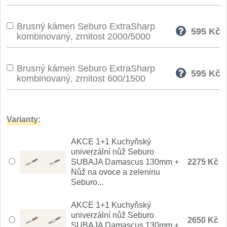
Nože Seburo SARADA
93
Brusný kámen Seburo ExtraSharp
595
Kč
Nože Seburo SUBAJA
kombinovaný, zrnitost 2000/5000
92
Nože Seburo HOKORI
37
Brusný kámen Seburo ExtraSharp
595
Kč
kombinovaný, zrnitost 600/1500
Nože Seburo HOGANI
20
Nože Seburo WEST
21
Varianty:
Nože Tojiro
AKCE 1+1 Kuchyňský
univerzální nůž Seburo
Nože Tojiro Shippu
SUBAJA Damascus 130mm +
2275 Kč
2
Nůž na ovoce a zeleninu
Seburo...
Nože Tojiro Zen
1
AKCE 1+1 Kuchyňský
Nože Samura
univerzální nůž Seburo
2650 Kč
SUBAJA Damascus 130mm +