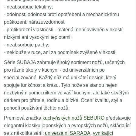
- neabsorbuje tekutiny;
- odolnost, odolnost proti opotřebení a mechanickému
poškození, nárazuvzdornost;
- protikorozní vlastnosti - materiál není ovlivněn vlhkostí,
nízkými ani vysokými teplotami;
- neabsorbuje pachy;
- neklouže v ruce, ani za podmínek zvýšené vlhkosti.
Série SUBAJA zahrnuje široký sortiment nožů, určených
pro různé úkoly v kuchyni - od univerzálních po
specializované. Každý nůž má unikátní design, který
spojuje funkčnost a krásu. Tyto nože se stanou nejen
nezbytným pomocníkem ve vaší kuchyni, ale také skvělým
dárkem pro přátele, rodinu a blízké. Ocení kvalitu, styl a
pohodlí používání těchto nožů.
Premiová značka
kuchyňských nožů SEBURO
představuje
elegantní klasiku japonských a evropských nožů, skládající
se z několika sérií:
univerzální SARADA
,
vynikající