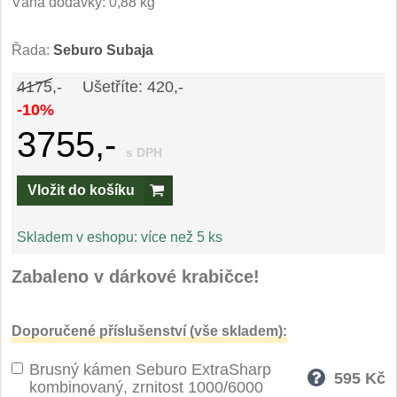
Váha dodávky: 0,88 kg
Speciální nože
Řada:
Seburo Subaja
Vrhací nože
12
4175,-
Ušetříte: 420,-
Záchranářské
-10%
4
3755,-
Ostření nožů
s DPH
Vložit do košíku
Ostřiče nožů
8
Brusné kameny
Skladem v eshopu:
více než 5 ks
3
Zabaleno v dárkové krabičce!
Doplňky a díly
4
Nože SEBURO
Doporučené příslušenství (vše skladem):
Brusný kámen Seburo ExtraSharp
Sady nožů SEBURO
6
595
Kč
kombinovaný, zrnitost 1000/6000