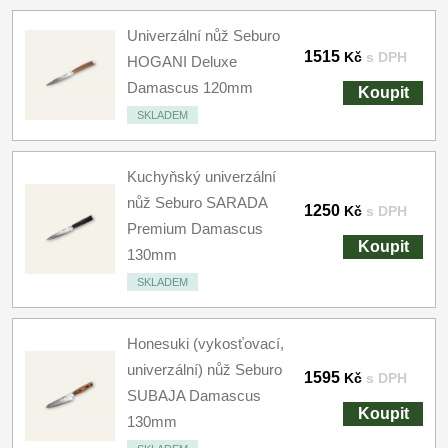
Univerzální nůž Seburo
1515
Kč
s DPH
HOGANI Deluxe
Damascus 120mm
Koupit
SKLADEM
Kuchyňský univerzální
nůž Seburo SARADA
1250
Kč
s DPH
Premium Damascus
Koupit
130mm
SKLADEM
Honesuki (vykosťovací,
univerzální) nůž Seburo
1595
Kč
s DPH
SUBAJA Damascus
Koupit
130mm