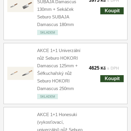
3975
Kč
s DPH
SUBAJA Damascus
130mm + Sekáček
Koupit
Seburo SUBAJA
Damascus 180mm
SKLADEM
AKCE 1+1 Univerzální
nůž Seburo HOKORI
Damascus 125mm +
4625
Kč
s DPH
Šéfkuchařský nůž
Koupit
Seburo HOKORI
Damascus 250mm
SKLADEM
AKCE 1+1 Honesuki
(vykosťovací,
univerzální) nůž Seburo