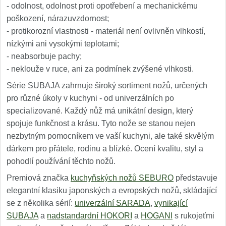
- odolnost, odolnost proti opotřebení a mechanickému
poškození, nárazuvzdornost;
- protikorozní vlastnosti - materiál není ovlivněn vlhkostí,
nízkými ani vysokými teplotami;
- neabsorbuje pachy;
- neklouže v ruce, ani za podmínek zvýšené vlhkosti.
Série SUBAJA zahrnuje široký sortiment nožů, určených
pro různé úkoly v kuchyni - od univerzálních po
specializované. Každý nůž má unikátní design, který
spojuje funkčnost a krásu. Tyto nože se stanou nejen
nezbytným pomocníkem ve vaší kuchyni, ale také skvělým
dárkem pro přátele, rodinu a blízké. Ocení kvalitu, styl a
pohodlí používání těchto nožů.
Premiová značka
kuchyňských nožů SEBURO
představuje
elegantní klasiku japonských a evropských nožů, skládající
se z několika sérií:
univerzální SARADA
,
vynikající
SUBAJA
a
nadstandardní HOKORI
a
HOGANI
s rukojeťmi