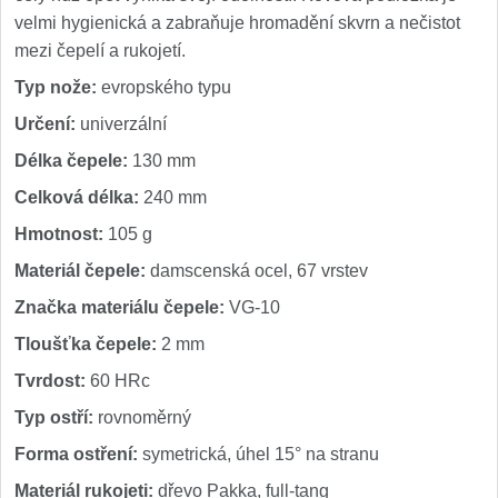
velmi hygienická a zabraňuje hromadění skvrn a nečistot
mezi čepelí a rukojetí.
Typ nože:
evropského typu
Určení:
univerzální
Délka čepele:
130 mm
Celková délka:
240 mm
Hmotnost:
105 g
Materiál čepele:
damscenská ocel, 67 vrstev
Značka materiálu čepele:
VG-10
Tloušťka čepele:
2 mm
Tvrdost:
60 HRc
Typ ostří:
rovnoměrný
Forma ostření:
symetrická, úhel 15° na stranu
Materiál rukojeti:
dřevo Pakka, full-tang