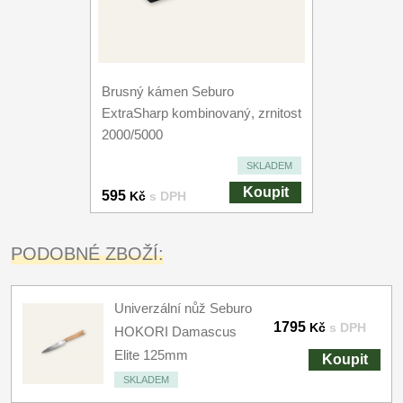
Brusný kámen Seburo
ExtraSharp kombinovaný, zrnitost
2000/5000
SKLADEM
Koupit
595
Kč
s DPH
PODOBNÉ ZBOŽÍ:
Univerzální nůž Seburo
1795
Kč
s DPH
HOKORI Damascus
Elite 125mm
Koupit
SKLADEM