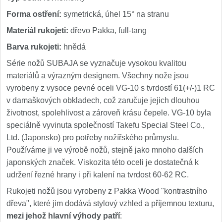
Forma ostření:
symetrická, úhel 15° na stranu
Materiál rukojeti:
dřevo Pakka, full-tang
Barva rukojeti:
hnědá
Série nožů SUBAJA se vyznačuje vysokou kvalitou
materiálů a výrazným designem. Všechny nože jsou
vyrobeny z vysoce pevné oceli VG-10 s tvrdostí 61(+/-)1 RC
v damaškových obkladech, což zaručuje jejich dlouhou
životnost, spolehlivost a zároveň krásu čepele. VG-10 byla
speciálně vyvinuta společností Takefu Special Steel Co.,
Ltd. (Japonsko) pro potřeby nožířského průmyslu.
Používáme ji ve výrobě nožů, stejně jako mnoho dalších
japonských značek. Viskozita této oceli je dostatečná k
udržení řezné hrany i při kalení na tvrdost 60-62 RC.
Rukojeti nožů jsou vyrobeny z Pakka Wood "kontrastního
dřeva", které jim dodává stylový vzhled a příjemnou texturu,
mezi jehož hlavní výhody patří
: