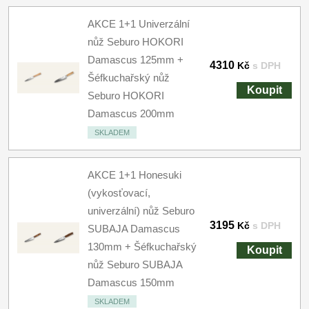
AKCE 1+1 Univerzální
nůž Seburo HOKORI
Damascus 125mm +
4310
Kč
s DPH
Šéfkuchařský nůž
Koupit
Seburo HOKORI
Damascus 200mm
SKLADEM
AKCE 1+1 Honesuki
(vykosťovací,
univerzální) nůž Seburo
3195
Kč
s DPH
SUBAJA Damascus
130mm + Šéfkuchařský
Koupit
nůž Seburo SUBAJA
Damascus 150mm
SKLADEM