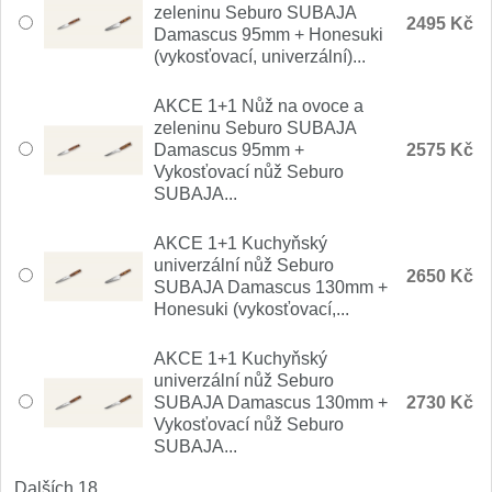
zeleninu Seburo SUBAJA
Nože Samura MO-V
2495 Kč
4
Damascus 95mm + Honesuki
(vykosťovací, univerzální)...
Nože Samura Bamboo
1
AKCE 1+1 Nůž na ovoce a
Ostřiče nožů V-Sharp
zeleninu Seburo SUBAJA
Damascus 95mm +
2575 Kč
Vykosťovací nůž Seburo
Brousky na nože
9
SUBAJA...
Doplňky a díly
AKCE 1+1 Kuchyňský
4
univerzální nůž Seburo
2650 Kč
SUBAJA Damascus 130mm +
Doprodej
11
Honesuki (vykosťovací,...
Dárky
AKCE 1+1 Kuchyňský
4
univerzální nůž Seburo
SUBAJA Damascus 130mm +
2730 Kč
Značky
4
Vykosťovací nůž Seburo
SUBAJA...
Dalších 18