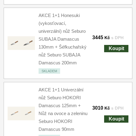
AKCE 1+1 Honesuki
(vykosťovací,
univerzální) nůž Seburo
3445
Kč
s DPH
SUBAJA Damascus
130mm + Šéfkuchařský
Koupit
nůž Seburo SUBAJA
Damascus 200mm
SKLADEM
AKCE 1+1 Univerzální
nůž Seburo HOKORI
Damascus 125mm +
3010
Kč
s DPH
Nůž na ovoce a zeleninu
Koupit
Seburo HOKORI
Damascus 90mm