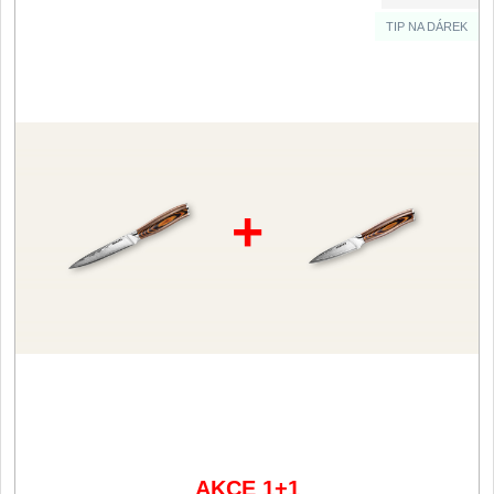
TIP NA DÁREK
Filetovací nože
7
Nože na chleba
27
Vykosťovací nože
41
Steakové nože
+
2
Plátkovací nože
27
Porcovací nože
2
Sekáčky a speciální nože
15
Japonské nože
57
AKCE 1+1