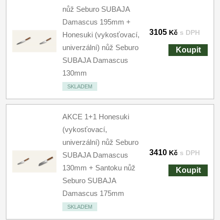
nůž Seburo SUBAJA
Damascus 195mm +
3105
Kč
s DPH
Honesuki (vykosťovací,
univerzální) nůž Seburo
Koupit
SUBAJA Damascus
130mm
SKLADEM
AKCE 1+1 Honesuki
(vykosťovací,
univerzální) nůž Seburo
3410
Kč
s DPH
SUBAJA Damascus
130mm + Santoku nůž
Koupit
Seburo SUBAJA
Damascus 175mm
SKLADEM