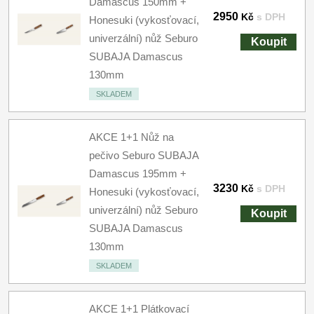
Damascus 150mm +
2950
Kč
s DPH
Honesuki (vykosťovací,
univerzální) nůž Seburo
Koupit
SUBAJA Damascus
130mm
SKLADEM
AKCE 1+1 Nůž na
pečivo Seburo SUBAJA
Damascus 195mm +
3230
Kč
s DPH
Honesuki (vykosťovací,
univerzální) nůž Seburo
Koupit
SUBAJA Damascus
130mm
SKLADEM
AKCE 1+1 Plátkovací