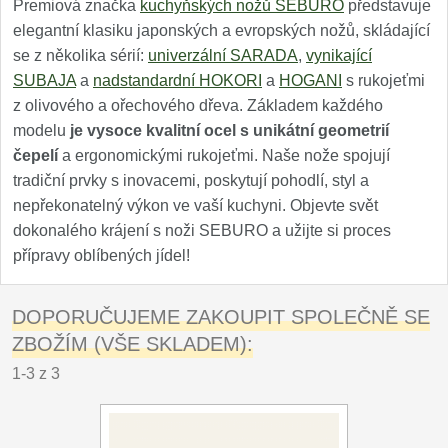
Premiová značka
kuchyňských nožů SEBURO
představuje
elegantní klasiku japonských a evropských nožů, skládající
se z několika sérií:
univerzální SARADA
,
vynikající
SUBAJA
a
nadstandardní HOKORI
a
HOGANI
s rukojeťmi
z olivového a ořechového dřeva. Základem každého
modelu
je vysoce kvalitní ocel s unikátní geometrií
čepelí
a ergonomickými rukojeťmi. Naše nože spojují
tradiční prvky s inovacemi, poskytují pohodlí, styl a
nepřekonatelný výkon ve vaší kuchyni. Objevte svět
dokonalého krájení s noži SEBURO a užijte si proces
přípravy oblíbených jídel!
DOPORUČUJEME ZAKOUPIT SPOLEČNĚ SE
ZBOŽÍM (VŠE SKLADEM):
1-3 z 3