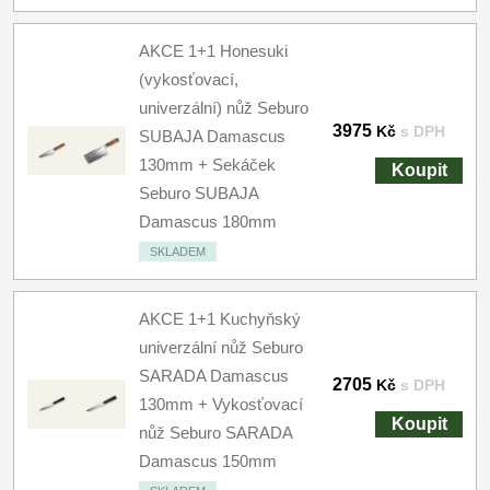
AKCE 1+1 Honesuki
(vykosťovací,
univerzální) nůž Seburo
3975
Kč
s DPH
SUBAJA Damascus
130mm + Sekáček
Koupit
Seburo SUBAJA
Damascus 180mm
SKLADEM
AKCE 1+1 Kuchyňský
univerzální nůž Seburo
SARADA Damascus
2705
Kč
s DPH
130mm + Vykosťovací
Koupit
nůž Seburo SARADA
Damascus 150mm