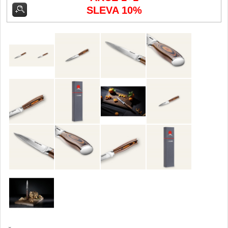
Kuchyňské příslušenství
SLEVA 10%
2
Zavírací nože
Kapesní
6
Taktické
3
Turistické
7
Speciální
4
Nože s pevnou čepelí
Taktické
8
Outdoorové
9