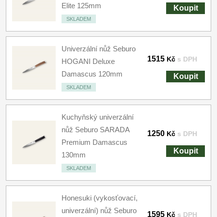
Elite 125mm
Koupit
SKLADEM
Univerzální nůž Seburo
1515
Kč
s DPH
HOGANI Deluxe
Damascus 120mm
Koupit
SKLADEM
Kuchyňský univerzální
nůž Seburo SARADA
1250
Kč
s DPH
Premium Damascus
Koupit
130mm
SKLADEM
Honesuki (vykosťovací,
univerzální) nůž Seburo
1595
Kč
s DPH