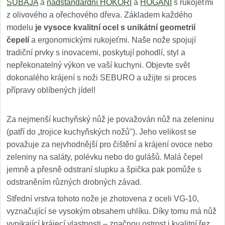
SUBAJA
a
nadstandardní HOKORI
a
HOGANI
s rukojeťmi
z olivového a ořechového dřeva. Základem každého
modelu
je vysoce kvalitní ocel s unikátní geometrií
čepelí
a ergonomickými rukojeťmi. Naše nože spojují
tradiční prvky s inovacemi, poskytují pohodlí, styl a
nepřekonatelný výkon ve vaší kuchyni. Objevte svět
dokonalého krájení s noži SEBURO a užijte si proces
přípravy oblíbených jídel!
Za nejmenší kuchyňský nůž je považován nůž na zeleninu
(patří do „trojice kuchyňských nožů"). Jeho velikost se
považuje za nejvhodnější pro čištění a krájení ovoce nebo
zeleniny na saláty, polévku nebo do gulášů. Malá čepel
jemně a přesně odstraní slupku a špička pak pomůže s
odstraněním různých drobných závad.
Střední vrstva tohoto nože je zhotovena z oceli VG-10,
vyznačující se vysokým obsahem uhlíku. Díky tomu má nůž
vynikající krájecí vlastnosti – značnou ostrost i kvalitní řez.