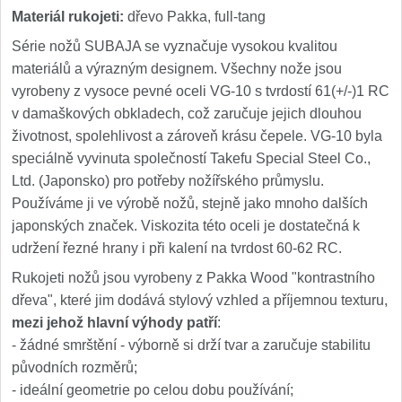
Materiál rukojeti:
dřevo Pakka, full-tang
Série nožů SUBAJA se vyznačuje vysokou kvalitou
materiálů a výrazným designem. Všechny nože jsou
vyrobeny z vysoce pevné oceli VG-10 s tvrdostí 61(+/-)1 RC
v damaškových obkladech, což zaručuje jejich dlouhou
životnost, spolehlivost a zároveň krásu čepele. VG-10 byla
speciálně vyvinuta společností Takefu Special Steel Co.,
Ltd. (Japonsko) pro potřeby nožířského průmyslu.
Používáme ji ve výrobě nožů, stejně jako mnoho dalších
japonských značek. Viskozita této oceli je dostatečná k
udržení řezné hrany i při kalení na tvrdost 60-62 RC.
Rukojeti nožů jsou vyrobeny z Pakka Wood "kontrastního
dřeva", které jim dodává stylový vzhled a příjemnou texturu,
mezi jehož hlavní výhody patří
:
- žádné smrštění - výborně si drží tvar a zaručuje stabilitu
původních rozměrů;
- ideální geometrie po celou dobu používání;