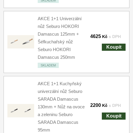
SKLADEM
AKCE 1+1 Univerzální
nůž Seburo HOKORI
Damascus 125mm +
4625
Kč
s DPH
Šéfkuchařský nůž
Koupit
Seburo HOKORI
Damascus 250mm
SKLADEM
AKCE 1+1 Kuchyňský
univerzální nůž Seburo
SARADA Damascus
2200
Kč
s DPH
130mm + Nůž na ovoce
a zeleninu Seburo
Koupit
SARADA Damascus
95mm