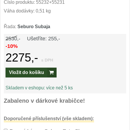
Číslo produktu:
55232+55231
Speciální nože
Váha dodávky: 0,51 kg
Vrhací nože
12
Řada:
Seburo Subaja
Záchranářské
4
2530,-
Ušetříte: 255,-
-10%
Ostření nožů
2275,-
s DPH
Ostřiče nožů
8
Vložit do košíku
Brusné kameny
3
Skladem v eshopu:
více než 5 ks
Doplňky a díly
4
Zabaleno v dárkové krabičce!
Nože SEBURO
Doporučené příslušenství (vše skladem):
Sady nožů SEBURO
6