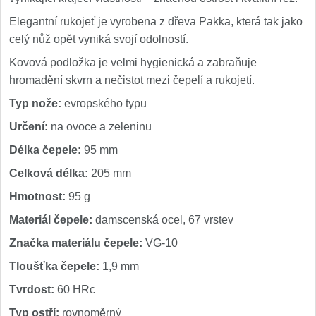
Elegantní rukojeť je vyrobena z dřeva Pakka, která tak jako
celý nůž opět vyniká svojí odolností.
Kovová podložka je velmi hygienická a zabraňuje
hromadění skvrn a nečistot mezi čepelí a rukojetí.
Typ nože:
evropského typu
Určení:
na ovoce a zeleninu
Délka čepele:
95 mm
Celková délka:
205 mm
Hmotnost:
95 g
Materiál čepele:
damscenská ocel, 67 vrstev
Značka materiálu čepele:
VG-10
Tloušťka čepele:
1,9 mm
Tvrdost:
60 HRc
Typ ostří:
rovnoměrný