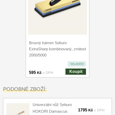
Brusný kámen Seburo
ExtraSharp kombinovaný, zrnitost
2000/5000
SKLADEM
Koupit
595
Kč
s DPH
PODOBNÉ ZBOŽÍ:
Univerzální nůž Seburo
1795
Kč
s DPH
HOKORI Damascus