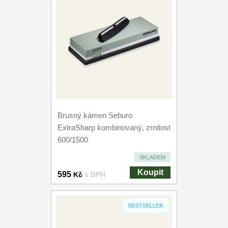
Brusný kámen Seburo
ExtraSharp kombinovaný, zrnitost
600/1500
SKLADEM
Koupit
595
Kč
s DPH
BESTSELLER