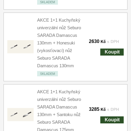
SKLADEM
AKCE 1+1 Kuchyňský
univerzální nůž Seburo
SARADA Damascus
2630
Kč
s DPH
130mm + Honesuki
(vykosťovací) nůž
Koupit
Seburo SARADA
Damascus 130mm
SKLADEM
AKCE 1+1 Kuchyňský
univerzální nůž Seburo
SARADA Damascus
3285
Kč
s DPH
130mm + Santoku nůž
Koupit
Seburo SARADA
Damascus 175mm