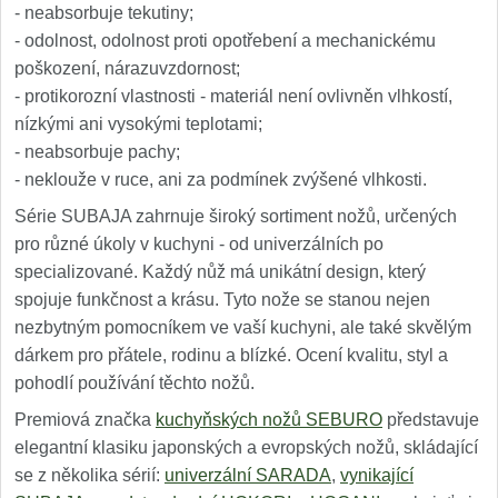
- neabsorbuje tekutiny;
- odolnost, odolnost proti opotřebení a mechanickému
poškození, nárazuvzdornost;
- protikorozní vlastnosti - materiál není ovlivněn vlhkostí,
nízkými ani vysokými teplotami;
- neabsorbuje pachy;
- neklouže v ruce, ani za podmínek zvýšené vlhkosti.
Série SUBAJA zahrnuje široký sortiment nožů, určených
pro různé úkoly v kuchyni - od univerzálních po
specializované. Každý nůž má unikátní design, který
spojuje funkčnost a krásu. Tyto nože se stanou nejen
nezbytným pomocníkem ve vaší kuchyni, ale také skvělým
dárkem pro přátele, rodinu a blízké. Ocení kvalitu, styl a
pohodlí používání těchto nožů.
Premiová značka
kuchyňských nožů SEBURO
představuje
elegantní klasiku japonských a evropských nožů, skládající
se z několika sérií:
univerzální SARADA
,
vynikající