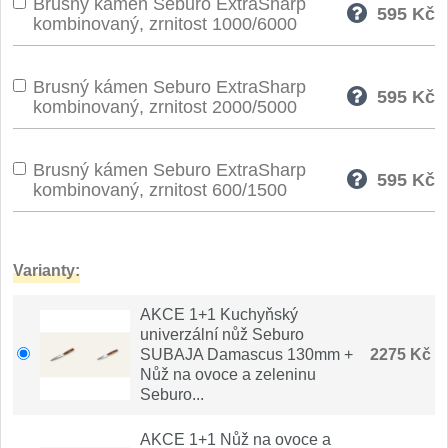
Brusný kámen Seburo ExtraSharp
595
Kč
Nože Seburo SARADA
kombinovaný, zrnitost 1000/6000
93
Nože Seburo SUBAJA
92
Brusný kámen Seburo ExtraSharp
595
Kč
kombinovaný, zrnitost 2000/5000
Nože Seburo HOKORI
37
Nože Seburo HOGANI
Brusný kámen Seburo ExtraSharp
20
595
Kč
kombinovaný, zrnitost 600/1500
Nože Seburo WEST
21
Nože Tojiro
Varianty:
Nože Tojiro Shippu
AKCE 1+1 Kuchyňský
2
univerzální nůž Seburo
SUBAJA Damascus 130mm +
2275 Kč
Nože Tojiro Zen
1
Nůž na ovoce a zeleninu
Seburo...
Nože Samura
AKCE 1+1 Nůž na ovoce a