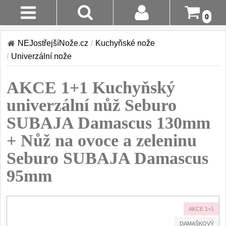
0
Stav
Akce!
NEJostřejšíNože.cz
/
Kuchyňské nože
Objednávky
/
Univerzální nože
Kuchyňské nože
Login
AKCE 1+1 Kuchyňský
Sady kuchyňských nožů
9
Registrace
univerzální nůž Seburo
Šéfkuchařské nože
30
SUBAJA Damascus 130mm
Doručení A
Platba
+ Nůž na ovoce a zeleninu
Univerzální nože
50
Seburo SUBAJA Damascus
Vrácení Do
Nože na ovoce a
zeleninu
95mm
14 Dnů
43
Santoku nože
Reklamace
46
AKCE 1+1
Nože NAKIRI
Kontakty
17
DAMAŠKOVÝ