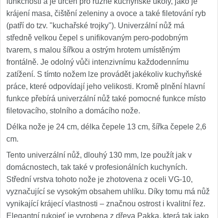
funkčností a je určen pro různé kuchyňské úkoly, jako je
krájení masa, čištění zeleniny a ovoce a také filetování ryb
(patří do tzv. "kuchařské trojky"). Univerzální nůž má
středně velkou čepel s unifikovaným pero-podobným
tvarem, s malou šířkou a ostrým hrotem umístěným
frontálně. Je odolný vůči intenzivnímu každodennímu
zatížení. S tímto nožem lze provádět jakékoliv kuchyňské
práce, které odpovídají jeho velikosti. Kromě plnění hlavní
funkce přebírá univerzální nůž také pomocné funkce místo
filetovacího, stolního a domácího nože.
Délka nože je 24 cm, délka čepele 13 cm, šířka čepele 2,6
cm.
Tento univerzální nůž, dlouhý 130 mm, lze použít jak v
domácnostech, tak také v profesionálních kuchyních.
Střední vrstva tohoto nože je zhotovena z oceli VG-10,
vyznačující se vysokým obsahem uhlíku. Díky tomu má nůž
vynikající krájecí vlastnosti – značnou ostrost i kvalitní řez.
Elegantní rukojeť je vyrobena z dřeva Pakka, která tak jako