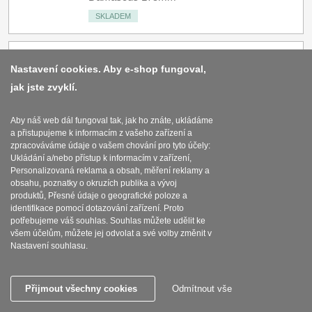
SKLADEM
AKCE 1+1 Kuchyňský
Nastavení cookies. Aby e-shop fungoval,
univerzální nůž Seburo
jak jste zvyklí.
SARADA Damascus
3330
Kč
s DPH
130mm + Kiritsuke
Aby náš web dál fungoval tak, jak ho znáte, ukládáme
(mistr-šéf, santoku) nůž
a přistupujeme k informacím z vašeho zařízení a
Koupit
zpracováváme údaje o vašem chování pro tyto účely:
Seburo SARADA
Ukládání a/nebo přístup k informacím v zařízení,
Damascus 180mm
Personalizovaná reklama a obsah, měření reklamy a
obsahu, poznatky o okruzích publika a vývoj
SKLADEM
produktů, Přesné údaje o geografické poloze a
identifikace pomocí dotazování zařízení. Proto
potřebujeme váš souhlas. Souhlas můžete udělit ke
AKCE 1+1 Kuchyňský
všem účelům, můžete jej odvolat a své volby změnit v
Nastavení souhlasu.
univerzální nůž Seburo
SARADA Damascus
3460
Kč
s DPH
130mm + Nakiri nůž
Přijmout všechny cookies
Odmítnout vše
Koupit
Seburo SARADA