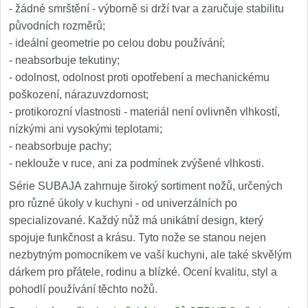
- žádné smrštění - výborně si drží tvar a zaručuje stabilitu
původních rozměrů;
- ideální geometrie po celou dobu používání;
- neabsorbuje tekutiny;
- odolnost, odolnost proti opotřebení a mechanickému
poškození, nárazuvzdornost;
- protikorozní vlastnosti - materiál není ovlivněn vlhkostí,
nízkými ani vysokými teplotami;
- neabsorbuje pachy;
- neklouže v ruce, ani za podmínek zvýšené vlhkosti.
Série SUBAJA zahrnuje široký sortiment nožů, určených
pro různé úkoly v kuchyni - od univerzálních po
specializované. Každý nůž má unikátní design, který
spojuje funkčnost a krásu. Tyto nože se stanou nejen
nezbytným pomocníkem ve vaší kuchyni, ale také skvělým
dárkem pro přátele, rodinu a blízké. Ocení kvalitu, styl a
pohodlí používání těchto nožů.