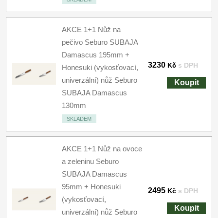
AKCE 1+1 Nůž na
pečivo Seburo SUBAJA
Damascus 195mm +
3230
Kč
s DPH
Honesuki (vykosťovací,
univerzální) nůž Seburo
Koupit
SUBAJA Damascus
130mm
SKLADEM
AKCE 1+1 Nůž na ovoce
a zeleninu Seburo
SUBAJA Damascus
95mm + Honesuki
2495
Kč
s DPH
(vykosťovací,
Koupit
univerzální) nůž Seburo