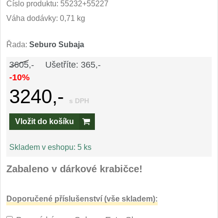
Číslo produktu:
55232+55227
Speciální nože
Váha dodávky: 0,71 kg
Vrhací nože
12
Řada:
Seburo Subaja
Záchranářské
4
3605,-
Ušetříte: 365,-
-10%
Ostření nožů
3240,-
s DPH
Ostřiče nožů
8
Vložit do košíku
Brusné kameny
3
Skladem v eshopu:
5 ks
Doplňky a díly
4
Zabaleno v dárkové krabičce!
Nože SEBURO
Doporučené příslušenství (vše skladem):
Sady nožů SEBURO
6