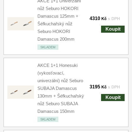
AKCE 1+1 Univerzální
nůž Seburo HOKORI
Damascus 125mm +
4310
Kč
s DPH
Šéfkuchařský nůž
Koupit
Seburo HOKORI
Damascus 200mm
SKLADEM
AKCE 1+1 Honesuki
(vykosťovací,
univerzální) nůž Seburo
3195
Kč
s DPH
SUBAJA Damascus
130mm + Šéfkuchařský
Koupit
nůž Seburo SUBAJA
Damascus 150mm
SKLADEM