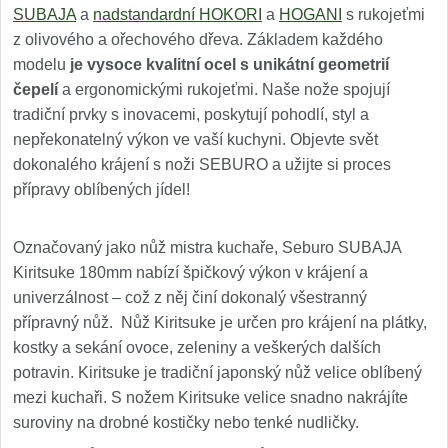
SUBAJA
a
nadstandardní HOKORI
a
HOGANI
s rukojeťmi
z olivového a ořechového dřeva. Základem každého
modelu
je vysoce kvalitní ocel s unikátní geometrií
čepelí
a ergonomickými rukojeťmi. Naše nože spojují
tradiční prvky s inovacemi, poskytují pohodlí, styl a
nepřekonatelný výkon ve vaší kuchyni. Objevte svět
dokonalého krájení s noži SEBURO a užijte si proces
přípravy oblíbených jídel!
Označovaný jako nůž mistra kuchaře, Seburo SUBAJA
Kiritsuke 180mm nabízí špičkový výkon v krájení a
univerzálnost – což z něj činí dokonalý všestranný
přípravný nůž. Nůž Kiritsuke je určen pro krájení na plátky,
kostky a sekání ovoce, zeleniny a veškerých dalších
potravin. Kiritsuke je tradiční japonský nůž velice oblíbený
mezi kuchaři. S nožem Kiritsuke velice snadno nakrájíte
suroviny na drobné kostičky nebo tenké nudličky.