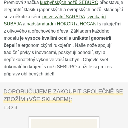
Premiová značka
kuchyňských nožů SEBURO
představuje
elegantní klasiku japonských a evropských nožů, skládající
se z několika sérií:
univerzální SARADA
,
vynikající
SUBAJA
a
nadstandardní HOKORI
a
HOGANI
s rukojeťmi
z olivového a ořechového dřeva. Základem každého
modelu
je vysoce kvalitní ocel s unikátní geometrií
čepelí
a ergonomickými rukojeťmi. Naše nože spojují
tradiční prvky s inovacemi, poskytují pohodlí, styl a
nepřekonatelný výkon ve vaší kuchyni. Objevte svět
dokonalého krájení s noži SEBURO a užijte si proces
přípravy oblíbených jídel!
DOPORUČUJEME ZAKOUPIT SPOLEČNĚ SE
ZBOŽÍM (VŠE SKLADEM):
1-3 z 3