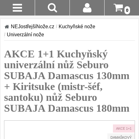
0
Stav
Akce!
NEJostřejšíNože.cz
/
Kuchyňské nože
Objednávky
/
Univerzální nože
Kuchyňské nože
Login
AKCE 1+1 Kuchyňský
Sady kuchyňských nožů
9
Registrace
univerzální nůž Seburo
Šéfkuchařské nože
30
SUBAJA Damascus 130mm
Doručení A
Platba
+ Kiritsuke (mistr-šéf,
Univerzální nože
50
santoku) nůž Seburo
Vrácení Do
Nože na ovoce a
zeleninu
SUBAJA Damascus 180mm
14 Dnů
43
Santoku nože
Reklamace
46
AKCE 1+1
Nože NAKIRI
Kontakty
17
DAMAŠKOVÝ