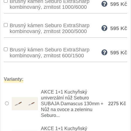
Brusný kámen Seburo ExtraSharp
595
Kč
Nože Seburo SARADA
kombinovaný, zrnitost 1000/6000
93
Nože Seburo SUBAJA
92
Brusný kámen Seburo ExtraSharp
595
Kč
kombinovaný, zrnitost 2000/5000
Nože Seburo HOKORI
37
Nože Seburo HOGANI
Brusný kámen Seburo ExtraSharp
20
595
Kč
kombinovaný, zrnitost 600/1500
Nože Seburo WEST
21
Nože Tojiro
Varianty:
Nože Tojiro Shippu
AKCE 1+1 Kuchyňský
2
univerzální nůž Seburo
SUBAJA Damascus 130mm +
2275 Kč
Nože Tojiro Zen
1
Nůž na ovoce a zeleninu
Seburo...
Nože Samura
AKCE 1+1 Kuchyňský