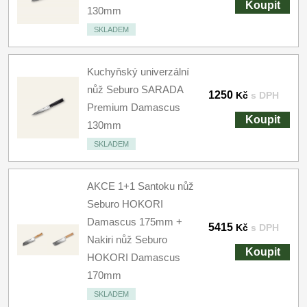
Koupit
130mm
SKLADEM
Kuchyňský univerzální
nůž Seburo SARADA
1250
Kč
s DPH
Premium Damascus
Koupit
130mm
SKLADEM
AKCE 1+1 Santoku nůž
Seburo HOKORI
Damascus 175mm +
5415
Kč
s DPH
Nakiri nůž Seburo
Koupit
HOKORI Damascus
170mm
SKLADEM