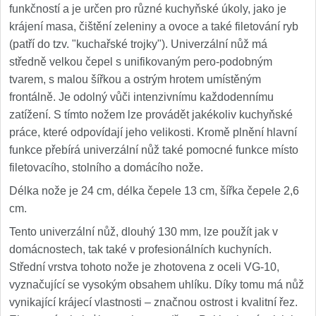
funkčností a je určen pro různé kuchyňské úkoly, jako je
krájení masa, čištění zeleniny a ovoce a také filetování ryb
(patří do tzv. "kuchařské trojky"). Univerzální nůž má
středně velkou čepel s unifikovaným pero-podobným
tvarem, s malou šířkou a ostrým hrotem umístěným
frontálně. Je odolný vůči intenzivnímu každodennímu
zatížení. S tímto nožem lze provádět jakékoliv kuchyňské
práce, které odpovídají jeho velikosti. Kromě plnění hlavní
funkce přebírá univerzální nůž také pomocné funkce místo
filetovacího, stolního a domácího nože.
Délka nože je 24 cm, délka čepele 13 cm, šířka čepele 2,6
cm.
Tento univerzální nůž, dlouhý 130 mm, lze použít jak v
domácnostech, tak také v profesionálních kuchyních.
Střední vrstva tohoto nože je zhotovena z oceli VG-10,
vyznačující se vysokým obsahem uhlíku. Díky tomu má nůž
vynikající krájecí vlastnosti – značnou ostrost i kvalitní řez.