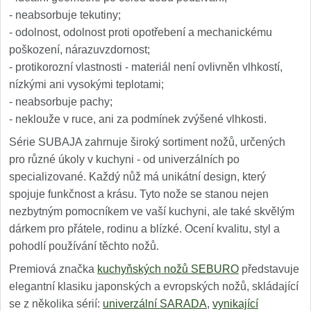
- neabsorbuje tekutiny;
- odolnost, odolnost proti opotřebení a mechanickému
poškození, nárazuvzdornost;
- protikorozní vlastnosti - materiál není ovlivněn vlhkostí,
nízkými ani vysokými teplotami;
- neabsorbuje pachy;
- neklouže v ruce, ani za podmínek zvýšené vlhkosti.
Série SUBAJA zahrnuje široký sortiment nožů, určených
pro různé úkoly v kuchyni - od univerzálních po
specializované. Každý nůž má unikátní design, který
spojuje funkčnost a krásu. Tyto nože se stanou nejen
nezbytným pomocníkem ve vaší kuchyni, ale také skvělým
dárkem pro přátele, rodinu a blízké. Ocení kvalitu, styl a
pohodlí používání těchto nožů.
Premiová značka
kuchyňských nožů SEBURO
představuje
elegantní klasiku japonských a evropských nožů, skládající
se z několika sérií:
univerzální SARADA
,
vynikající