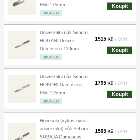
Elite 175mm
Koupit
SKLADEM
Univerzální nůž Seburo
1515
Kč
s DPH
HOGANI Deluxe
Damascus 120mm
Koupit
SKLADEM
Univerzální nůž Seburo
1795
Kč
s DPH
HOKORI Damascus
Elite 125mm
Koupit
SKLADEM
Honesuki (vykosťovací,
univerzální) nůž Seburo
1595
Kč
s DPH
SUBAJA Damascus