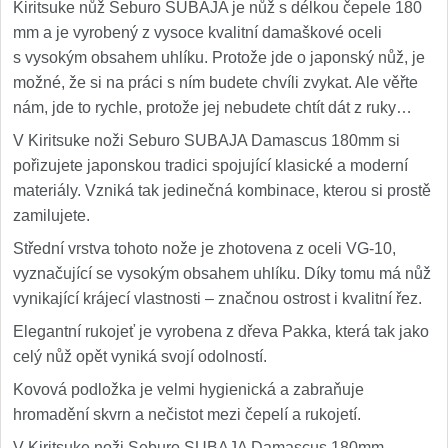
Kiritsuke nůž Seburo SUBAJA je nůž s délkou čepele 180
mm a je vyrobený z vysoce kvalitní damaškové oceli
s vysokým obsahem uhlíku. Protože jde o japonský nůž, je
možné, že si na práci s ním budete chvíli zvykat. Ale věřte
nám, jde to rychle, protože jej nebudete chtít dát z ruky…
V Kiritsuke noži Seburo SUBAJA Damascus 180mm si
pořizujete japonskou tradici spojující klasické a moderní
materiály. Vzniká tak jedinečná kombinace, kterou si prostě
zamilujete.
Střední vrstva tohoto nože je zhotovena z oceli VG-10,
vyznačující se vysokým obsahem uhlíku. Díky tomu má nůž
vynikající krájecí vlastnosti – značnou ostrost i kvalitní řez.
Elegantní rukojeť je vyrobena z dřeva Pakka, která tak jako
celý nůž opět vyniká svojí odolností.
Kovová podložka je velmi hygienická a zabraňuje
hromadění skvrn a nečistot mezi čepelí a rukojetí.
V Kiritsuke noži Seburo SUBAJA Damascus 180mm