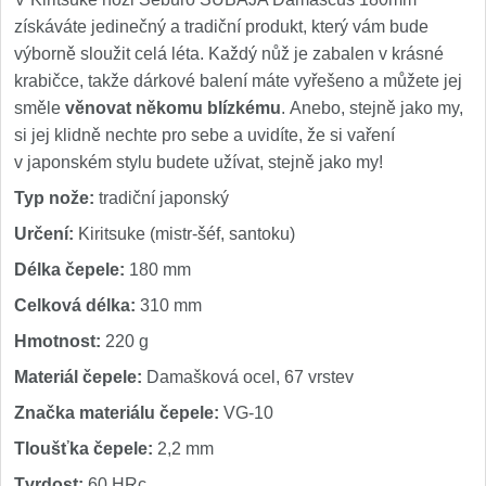
získáváte jedinečný a tradiční produkt, který vám bude
výborně sloužit celá léta. Každý nůž je zabalen v krásné
krabičce, takže dárkové balení máte vyřešeno a můžete jej
směle
věnovat někomu blízkému
. Anebo, stejně jako my,
si jej klidně nechte pro sebe a uvidíte, že si vaření
v japonském stylu budete užívat, stejně jako my!
Typ nože:
tradiční japonský
Určení:
Kiritsuke (mistr-šéf, santoku)
Délka čepele:
180 mm
Celková délka:
310 mm
Hmotnost:
220 g
Materiál čepele:
Damašková ocel, 67 vrstev
Značka materiálu čepele:
VG-10
Tloušťka čepele:
2,2 mm
Tvrdost:
60 HRc