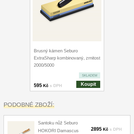
Brusný kámen Seburo
ExtraSharp kombinovaný, zrnitost
2000/5000
SKLADEM
Koupit
595
Kč
s DPH
PODOBNÉ ZBOŽÍ:
Santoku nůž Seburo
2895
Kč
s DPH
HOKORI Damascus