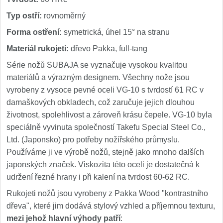
Typ ostří:
rovnoměrný
Forma ostření:
symetrická, úhel 15° na stranu
Materiál rukojeti:
dřevo Pakka, full-tang
Série nožů SUBAJA se vyznačuje vysokou kvalitou
materiálů a výrazným designem. Všechny nože jsou
vyrobeny z vysoce pevné oceli VG-10 s tvrdostí 61 RC v
damaškových obkladech, což zaručuje jejich dlouhou
životnost, spolehlivost a zároveň krásu čepele. VG-10 byla
speciálně vyvinuta společností Takefu Special Steel Co.,
Ltd. (Japonsko) pro potřeby nožířského průmyslu.
Používáme ji ve výrobě nožů, stejně jako mnoho dalších
japonských značek. Viskozita této oceli je dostatečná k
udržení řezné hrany i při kalení na tvrdost 60-62 RC.
Rukojeti nožů jsou vyrobeny z Pakka Wood "kontrastního
dřeva", které jim dodává stylový vzhled a příjemnou texturu,
mezi jehož hlavní výhody patří
: