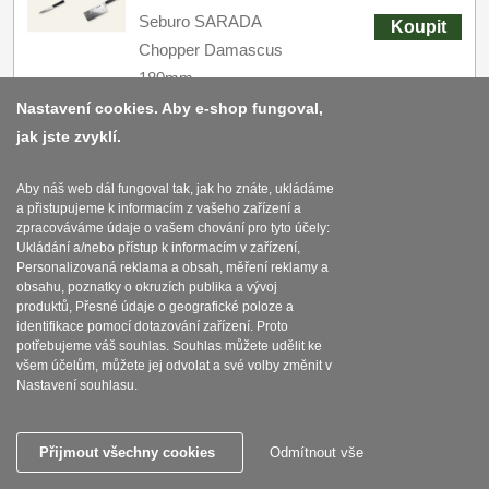
Seburo SARADA
Koupit
Chopper Damascus
180mm
Nastavení cookies. Aby e-shop fungoval,
SKLADEM
jak jste zvyklí.
AKCE 1+1 Honesuki
Aby náš web dál fungoval tak, jak ho znáte, ukládáme
(vykosťovací,
a přistupujeme k informacím z vašeho zařízení a
zpracováváme údaje o vašem chování pro tyto účely:
univerzální) nůž Seburo
Ukládání a/nebo přístup k informacím v zařízení,
3950
Kč
s DPH
SUBAJA Damascus
Personalizovaná reklama a obsah, měření reklamy a
obsahu, poznatky o okruzích publika a vývoj
130mm + Šéfkuchařský
Koupit
produktů, Přesné údaje o geografické poloze a
nůž Seburo SUBAJA
identifikace pomocí dotazování zařízení. Proto
Damascus 250mm
potřebujeme váš souhlas. Souhlas můžete udělit ke
všem účelům, můžete jej odvolat a své volby změnit v
SKLADEM
Nastavení souhlasu.
AKCE 1+1 Honesuki
Přijmout všechny cookies
Odmítnout vše
(vykosťovací,