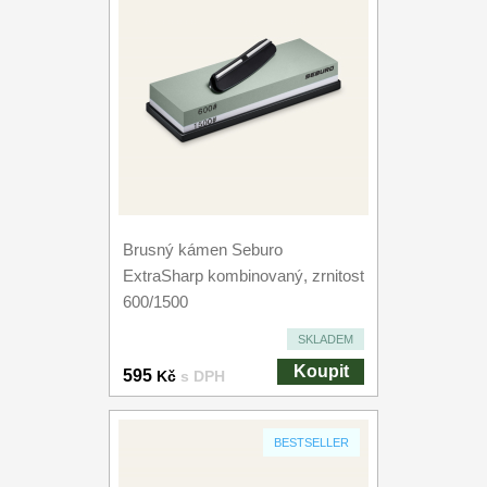
Brusný kámen Seburo
ExtraSharp kombinovaný, zrnitost
600/1500
SKLADEM
Koupit
595
Kč
s DPH
BESTSELLER