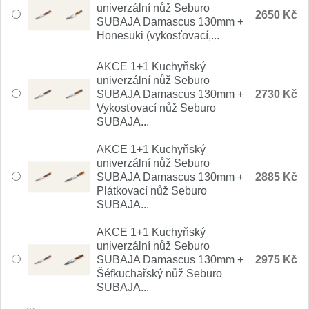
univerzální nůž Seburo
Nože Samura MO-V
2650 Kč
4
SUBAJA Damascus 130mm +
Honesuki (vykosťovací,...
Nože Samura Bamboo
1
AKCE 1+1 Kuchyňský
Ostřiče nožů V-Sharp
univerzální nůž Seburo
SUBAJA Damascus 130mm +
2730 Kč
Vykosťovací nůž Seburo
Brousky na nože
12
SUBAJA...
Doplňky a díly
AKCE 1+1 Kuchyňský
6
univerzální nůž Seburo
SUBAJA Damascus 130mm +
2885 Kč
Doprodej
11
Plátkovací nůž Seburo
SUBAJA...
Dárky
4
AKCE 1+1 Kuchyňský
univerzální nůž Seburo
Značky
SUBAJA Damascus 130mm +
2975 Kč
4
Šéfkuchařský nůž Seburo
SUBAJA...