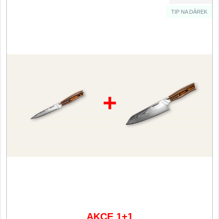
TIP NA DÁREK
Filetovací nože
7
Nože na chleba
27
Vykosťovací nože
41
Steakové nože
+
2
Plátkovací nože
27
Porcovací nože
2
Sekáčky a speciální nože
15
Japonské nože
57
AKCE 1+1