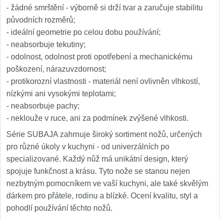
- žádné smrštění - výborně si drží tvar a zaručuje stabilitu
původních rozměrů;
- ideální geometrie po celou dobu používání;
- neabsorbuje tekutiny;
- odolnost, odolnost proti opotřebení a mechanickému
poškození, nárazuvzdornost;
- protikorozní vlastnosti - materiál není ovlivněn vlhkostí,
nízkými ani vysokými teplotami;
- neabsorbuje pachy;
- neklouže v ruce, ani za podmínek zvýšené vlhkosti.
Série SUBAJA zahrnuje široký sortiment nožů, určených
pro různé úkoly v kuchyni - od univerzálních po
specializované. Každý nůž má unikátní design, který
spojuje funkčnost a krásu. Tyto nože se stanou nejen
nezbytným pomocníkem ve vaší kuchyni, ale také skvělým
dárkem pro přátele, rodinu a blízké. Ocení kvalitu, styl a
pohodlí používání těchto nožů.