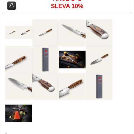
Kuchyňské příslušenství
SLEVA 10%
2
Zavírací nože
Kapesní
6
Taktické
3
Turistické
7
Speciální
4
Nože s pevnou čepelí
Taktické
8
Outdoorové
10