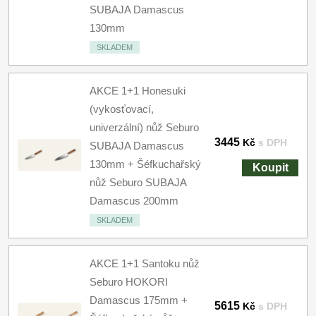
SUBAJA Damascus
130mm
SKLADEM
AKCE 1+1 Honesuki
(vykosťovací,
univerzální) nůž Seburo
3445
Kč
s DPH
SUBAJA Damascus
130mm + Šéfkuchařský
Koupit
nůž Seburo SUBAJA
Damascus 200mm
SKLADEM
AKCE 1+1 Santoku nůž
Seburo HOKORI
Damascus 175mm +
5615
Kč
s DPH