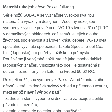
Materiál rukojeti:
dřevo Pakka, full-tang
Série nožů SUBAJA se vyznačuje vysokou kvalitou
materiálů a výrazným designem. Všechny nože jsou
vyrobeny z vysoce pevné oceli VG-10 s tvrdostí 61(+/-)1 RC
v damaškových obkladech, což zaručuje jejich dlouhou
životnost, spolehlivost a zároveň krásu čepele. VG-10 byla
speciálně vyvinuta společností Takefu Special Steel Co.,
Ltd. (Japonsko) pro potřeby nožířského průmyslu.
Používáme ji ve výrobě nožů, stejně jako mnoho dalších
japonských značek. Viskozita této oceli je dostatečná k
udržení řezné hrany i při kalení na tvrdost 60-62 RC.
Rukojeti nožů jsou vyrobeny z Pakka Wood "kontrastního
dřeva", které jim dodává stylový vzhled a příjemnou texturu,
mezi jehož hlavní výhody patří
:
- žádné smrštění - výborně si drží tvar a zaručuje stabilitu
původních rozměrů;
- ideální geometrie po celou dobu používání;