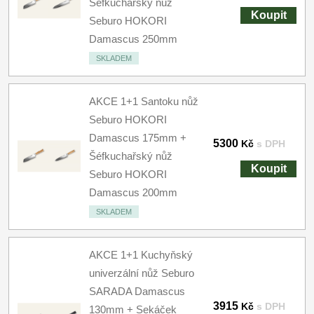
Šéfkuchařský nůž
Koupit
Seburo HOKORI
Damascus 250mm
SKLADEM
AKCE 1+1 Santoku nůž
Seburo HOKORI
Damascus 175mm +
5300
Kč
s DPH
Šéfkuchařský nůž
Koupit
Seburo HOKORI
Damascus 200mm
SKLADEM
AKCE 1+1 Kuchyňský
univerzální nůž Seburo
SARADA Damascus
3915
Kč
s DPH
130mm + Sekáček