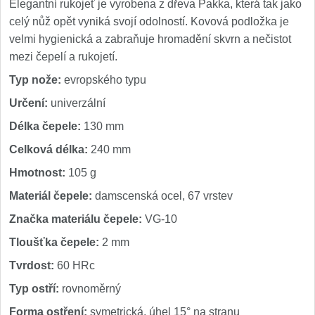
Elegantní rukojeť je vyrobena z dřeva Pakka, která tak jako
celý nůž opět vyniká svojí odolností. Kovová podložka je
velmi hygienická a zabraňuje hromadění skvrn a nečistot
mezi čepelí a rukojetí.
Typ nože:
evropského typu
Určení:
univerzální
Délka čepele:
130 mm
Celková délka:
240 mm
Hmotnost:
105 g
Materiál čepele:
damscenská ocel, 67 vrstev
Značka materiálu čepele:
VG-10
Tloušťka čepele:
2 mm
Tvrdost:
60 HRc
Typ ostří:
rovnoměrný
Forma ostření:
symetrická, úhel 15° na stranu