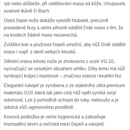
ryb nebo drůbeže, při oddělování masa od kůže, chrupavek,
svalové tkáně či šlach.
Ostrá čepel nože dokáže vytvořit hluboké, precizně
provedené řezy a velmi přesně oddělit čisté maso s tím, že
na kostech žádné maso nezanechá.
Zvláštní tvar a pružnost čepeli umožní, aby nůž čistě oddělil
maso i např. z okolí velkých kloubů.
Střední vrstva tohoto nože je zhotovena z oceli VG-10,
vyznačující se vysokým obsahem uhlíku. Díky tomu má nůž
vynikající krájecí vlastnosti – značnou ostrost i kvalitní řez.
Elegantní rukojeť je vyrobena z ze stabilního ultra-premium
materiálu G10, která tak jako celý nůž opět vyniká svojí
odolností. Lze ji pohodlně uchopit do ruky, neklouže a je
odolná vůči agresivnímu prostředí.
Kovová podložka je velmi hygienická a zabraňuje
hromadění skvrn a nečistot mezi čepelí a rukojetí.