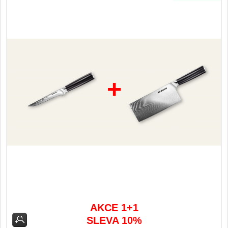
Filetovací nože
7
Nože na chleba
27
Vykosťovací nože
41
+
Steakové nože
2
Plátkovací nože
27
Porcovací nože
2
Sekáčky a speciální nože
15
Japonské nože
AKCE 1+1
57
SLEVA 10%