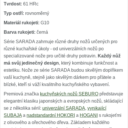
Tvrdost:
61 HRc
Typ ostří:
rovnoměrný
Materiál rukojeti:
G10
Barva rukojeti:
černá
Série SARADA zahrnuje různé druhy nožů určených pro
různé kuchařské úkoly - od univerzálních nožů po
specializované nože pro určité druhy potravin.
Každý nůž
má svůj jedinečný design
, který kombinuje funkčnost a
estetiku. Nože ze série SARADA budou skvělým doplňkem
vaší kuchyně, stejně jako skvělým dárkem pro přátele a
blízké, kteří si váží kvalitního kuchyňského vybavení.
Premiová značka
kuchyňských nožů SEBURO
představuje
elegantní klasiku japonských a evropských nožů, skládající
se z několika sérií:
univerzální SARADA
,
vynikající
SUBAJA
a
nadstandardní HOKORI
a
HOGANI
s rukojeťmi
z olivového a ořechového dřeva. Základem každého