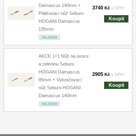
Damascus 140mm +
3740
Kč
s DPH
Plátkovací nůž Seburo
Koupit
HOGANI Damascus
195mm
SKLADEM
AKCE 1+1 Nůž na ovoce
a zeleninu Seburo
HOGANI Damascus
2905
Kč
s DPH
85mm + Vykosťovací
Koupit
nůž Seburo HOGANI
Damascus 140mm
SKLADEM