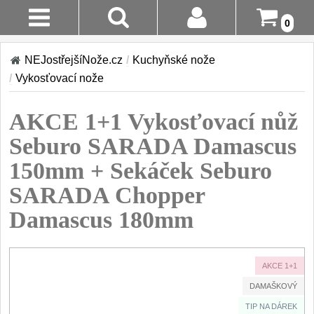
0
Stav
Akce!
NEJostřejšíNože.cz
/
Kuchyňské nože
Objednávky
/
Vykosťovací nože
Kuchyňské nože
Login
AKCE 1+1 Vykosťovací nůž
Sady kuchyňských nožů
9
Registrace
Seburo SARADA Damascus
Šéfkuchařské nože
30
150mm + Sekáček Seburo
Doručení A
Platba
SARADA Chopper
Univerzální nože
50
Damascus 180mm
Vrácení Do
Nože na ovoce a
zeleninu
14 Dnů
43
AKCE 1+1
Santoku nože
Reklamace
46
DAMAŠKOVÝ
Nože NAKIRI
Kontakty
TIP NA DÁREK
17