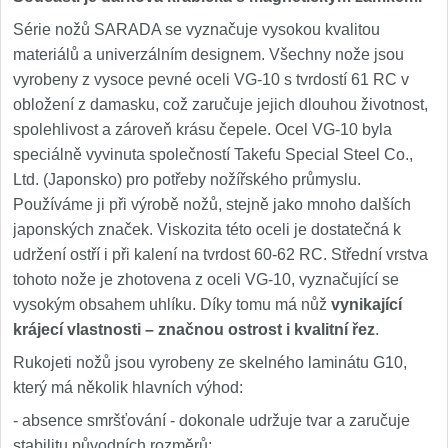
Série nožů SARADA se vyznačuje vysokou kvalitou
materiálů a univerzálním designem. Všechny nože jsou
vyrobeny z vysoce pevné oceli VG-10 s tvrdostí 61 RC v
obložení z damasku, což zaručuje jejich dlouhou životnost,
spolehlivost a zároveň krásu čepele. Ocel VG-10 byla
speciálně vyvinuta společností Takefu Special Steel Co.,
Ltd. (Japonsko) pro potřeby nožířského průmyslu.
Používáme ji při výrobě nožů, stejně jako mnoho dalších
japonských značek. Viskozita této oceli je dostatečná k
udržení ostří i při kalení na tvrdost 60-62 RC. Střední vrstva
tohoto nože je zhotovena z oceli VG-10, vyznačující se
vysokým obsahem uhlíku. Díky tomu má nůž
vynikající
krájecí vlastnosti – značnou ostrost i kvalitní řez
.
Rukojeti nožů jsou vyrobeny ze skelného laminátu G10,
který má několik hlavních výhod:
- absence smršťování - dokonale udržuje tvar a zaručuje
stabilitu původních rozměrů;