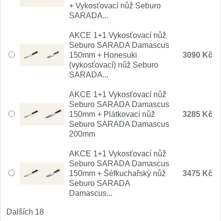
+ Vykosťovací nůž Seburo
Nože Samura MO-V
4
SARADA...
Nože Samura Bamboo
AKCE 1+1 Vykosťovací nůž
1
Seburo SARADA Damascus
150mm + Honesuki
3090 Kč
Ostřiče nožů V-Sharp
(vykosťovací) nůž Seburo
SARADA...
Brousky na nože
9
AKCE 1+1 Vykosťovací nůž
Seburo SARADA Damascus
Doplňky a díly
4
150mm + Plátkovací nůž
3285 Kč
Seburo SARADA Damascus
Doprodej
200mm
11
AKCE 1+1 Vykosťovací nůž
Dárky
4
Seburo SARADA Damascus
150mm + Šéfkuchařský nůž
3475 Kč
Seburo SARADA
Značky
4
Damascus...
Dalších 18