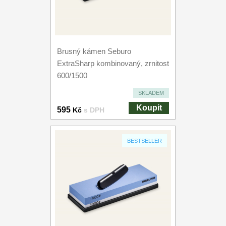
Brusný kámen Seburo
ExtraSharp kombinovaný, zrnitost
600/1500
SKLADEM
Koupit
595
Kč
s DPH
BESTSELLER