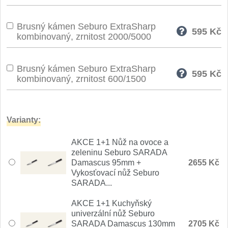
Nože Seburo SARADA
93
Brusný kámen Seburo ExtraSharp
595
Kč
Nože Seburo SUBAJA
kombinovaný, zrnitost 2000/5000
92
Nože Seburo HOKORI
37
Brusný kámen Seburo ExtraSharp
595
Kč
kombinovaný, zrnitost 600/1500
Nože Seburo HOGANI
20
Nože Seburo WEST
21
Varianty:
Nože Tojiro
AKCE 1+1 Nůž na ovoce a
zeleninu Seburo SARADA
Nože Tojiro Shippu
Damascus 95mm +
2655 Kč
2
Vykosťovací nůž Seburo
SARADA...
Nože Tojiro Zen
1
AKCE 1+1 Kuchyňský
Nože Samura
univerzální nůž Seburo
SARADA Damascus 130mm
2705 Kč