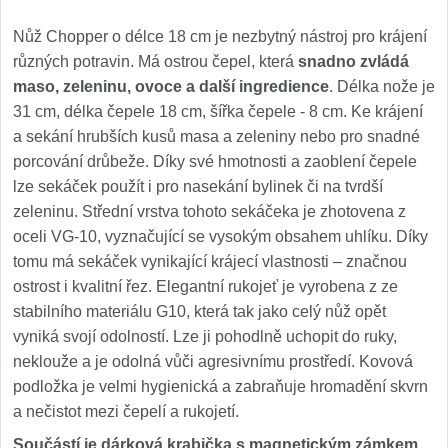
Nůž Chopper o délce 18 cm je nezbytný nástroj pro krájení
různých potravin. Má ostrou čepel, která
snadno zvládá
maso, zeleninu, ovoce a další ingredience
. Délka nože je
31 cm, délka čepele 18 cm, šířka čepele - 8 cm. Ke krájení
a sekání hrubších kusů masa a zeleniny nebo pro snadné
porcování drůbeže. Díky své hmotnosti a zaoblení čepele
lze sekáček použít i pro nasekání bylinek či na tvrdší
zeleninu. Střední vrstva tohoto sekáčeka je zhotovena z
oceli VG-10, vyznačující se vysokým obsahem uhlíku. Díky
tomu má sekáček vynikající krájecí vlastnosti – značnou
ostrost i kvalitní řez. Elegantní rukojeť je vyrobena z ze
stabilního materiálu G10, která tak jako celý nůž opět
vyniká svojí odolností. Lze ji pohodlně uchopit do ruky,
neklouže a je odolná vůči agresivnímu prostředí. Kovová
podložka je velmi hygienická a zabraňuje hromadění skvrn
a nečistot mezi čepelí a rukojetí.
Součástí je dárková krabička s magnetickým zámkem.