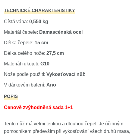
TECHNICKÉ CHARAKTERISTIKY
Čístá váha:
0,550 kg
Materiál čepele:
Damascénská ocel
Délka čepele:
15 cm
Délka celého nože:
27,5 cm
Materiál rukojeti:
G10
Nože podle použití:
Vykosťovací nůž
V dárkovém balení:
Ano
POPIS
Cenově zvýhodněná sada 1+1
Tento nůž má velmi tenkou a dlouhou čepel. Je účinným
pomocníkem především při vykosťování všech druhů masa,