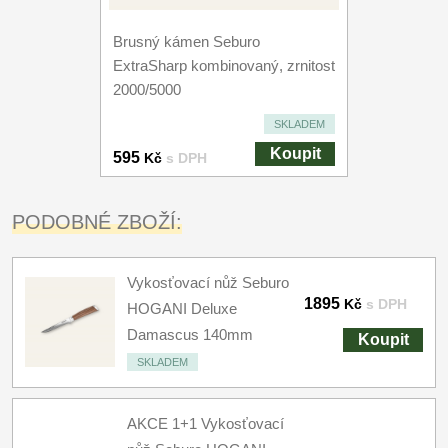
Brusný kámen Seburo
ExtraSharp kombinovaný, zrnitost
2000/5000
SKLADEM
Koupit
595
Kč
s DPH
PODOBNÉ ZBOŽÍ:
Vykosťovací nůž Seburo
1895
Kč
s DPH
HOGANI Deluxe
Damascus 140mm
Koupit
SKLADEM
AKCE 1+1 Vykosťovací