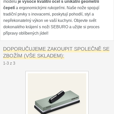
modelu
je vysoce kvalitní ocel s unikátní geometrií
čepelí
a ergonomickými rukojeťmi. Naše nože spojují
tradiční prvky s inovacemi, poskytují pohodlí, styl a
nepřekonatelný výkon ve vaší kuchyni. Objevte svět
dokonalého krájení s noži SEBURO a užijte si proces
přípravy oblíbených jídel!
DOPORUČUJEME ZAKOUPIT SPOLEČNĚ SE
ZBOŽÍM (VŠE SKLADEM):
1-3 z 3