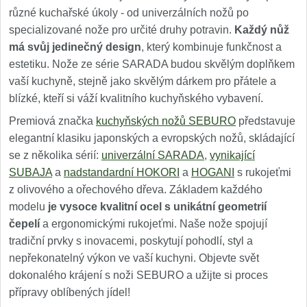
různé kuchařské úkoly - od univerzálních nožů po
specializované nože pro určité druhy potravin.
Každý nůž
má svůj jedinečný design
, který kombinuje funkčnost a
estetiku. Nože ze série SARADA budou skvělým doplňkem
vaší kuchyně, stejně jako skvělým dárkem pro přátele a
blízké, kteří si váží kvalitního kuchyňského vybavení.
Premiová značka
kuchyňských nožů SEBURO
představuje
elegantní klasiku japonských a evropských nožů, skládající
se z několika sérií:
univerzální SARADA
,
vynikající
SUBAJA
a
nadstandardní HOKORI
a
HOGANI
s rukojeťmi
z olivového a ořechového dřeva. Základem každého
modelu
je vysoce kvalitní ocel s unikátní geometrií
čepelí
a ergonomickými rukojeťmi. Naše nože spojují
tradiční prvky s inovacemi, poskytují pohodlí, styl a
nepřekonatelný výkon ve vaší kuchyni. Objevte svět
dokonalého krájení s noži SEBURO a užijte si proces
přípravy oblíbených jídel!