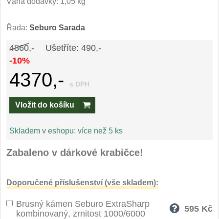
Váha dodávky: 1,05 kg
Speciální nože
Řada:
Seburo Sarada
Vrhací nože
12
4860,-
Ušetříte: 490,-
Záchranářské
-10%
4
4370,-
Ostření nožů
s DPH
Vložit do košíku
Ostřiče nožů
8
Brusné kameny
Skladem v eshopu:
více než 5 ks
3
Zabaleno v dárkové krabičce!
Doplňky a díly
4
Nože SEBURO
Doporučené příslušenství (vše skladem):
Brusný kámen Seburo ExtraSharp
Sady nožů SEBURO
6
595
Kč
kombinovaný, zrnitost 1000/6000