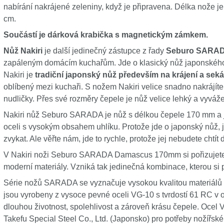
nabírání nakrájené zeleniny, když je připravena. Délka nože je
cm.
Součástí je dárková krabička s magnetickým zámkem.
Nůž Nakiri
je další jedinečný zástupce z řady
Seburo SARA
zapáleným domácím kuchařům. Jde o klasický nůž japonského 
Nakiri je
tradiční japonský nůž především na krájení a seká
oblíbený mezi kuchaři. S nožem Nakiri velice snadno nakrájít
nudličky. Přes své rozměry čepele je nůž velice lehký a vyváž
Nakiri nůž Seburo SARADA je nůž s délkou čepele 170 mm a j
oceli s vysokým obsahem uhlíku. Protože jde o japonský nůž, je
zvykat. Ale věřte nám, jde to rychle, protože jej nebudete chtít
V Nakiri noži Seburo SARADA Damascus 170mm si pořizujete ja
moderní materiály. Vzniká tak jedinečná kombinace, kterou si p
Série nožů SARADA se vyznačuje vysokou kvalitou materiálů
jsou vyrobeny z vysoce pevné oceli VG-10 s tvrdostí 61 RC v o
dlouhou životnost, spolehlivost a zároveň krásu čepele. Ocel 
Takefu Special Steel Co., Ltd. (Japonsko) pro potřeby nožířsk