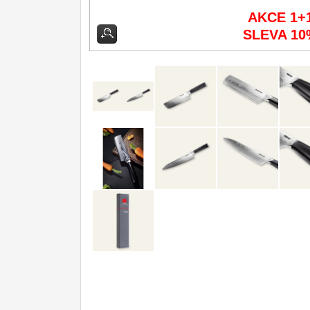
AKCE 1+
Kuchyňské příslušenství
2
SLEVA 10
Zavírací nože
Nože s pevnou čepelí
Speciální nože
Ostření nožů
Nože SEBURO
Nože Tojiro
Nože Samura
Ostřiče nožů V-Sharp
Doprodej
11
Dárky
4