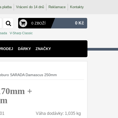
a platba
Vrácení do 14 dnů
Reklamace
Kontakty
0 Kč
0 ZBOŽÍ
 sada
V-Sharp Classic
PRODEJ
DÁRKY
ZNAČKY
 Seburo SARADA Damascus 250mm
170mm +
mm
01
Váha dodávky: 1,035 kg