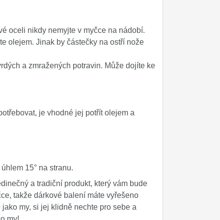
celi nikdy nemyjte v myčce na nádobí.
te olejem. Jinak by částečky na ostří nože
rdých a zmražených potravin. Může dojíte ke
í.
třebovat, je vhodné jej potřít olejem a
s úhlem 15° na stranu.
nečný a tradiční produkt, který vám bude
ičce, takže dárkové balení máte vyřešeno
 jako my, si jej klidně nechte pro sebe a
ko my!