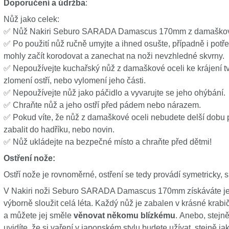
Doporučení a údržba
:
Nůž jako celek:
✅ Nůž Nakiri Seburo SARADA Damascus 170mm z damaškové o
✅ Po použití nůž ručně umyjte a ihned osušte, případně i potře
mohly začít korodovat a zanechat na noži nevzhledné skvrny.
✅ Nepoužívejte kuchařský nůž z damaškové oceli ke krájení tv
zlomení ostří, nebo vylomení jeho části.
✅ Nepoužívejte nůž jako páčidlo a vyvarujte se jeho ohýbán
✅ Chraňte nůž a jeho ostří před pádem nebo nárazem.
✅ Pokud víte, že nůž z damaškové oceli nebudete delší dobu po
zabalit do hadříku, nebo novin.
✅ Nůž ukládejte na bezpečné místo a chraňte před dětmi!
Ostření nože:
Ostří nože je rovnoměrné, ostření se tedy provádí symetricky, 
V Nakiri noži Seburo SARADA Damascus 170mm získáváte jedi
výborně sloužit celá léta. Každý nůž je zabalen v krásné krab
a můžete jej směle
věnovat někomu blízkému
. Anebo, stejně
uvidíte, že si vaření v japonském stylu budete užívat, stejně ja