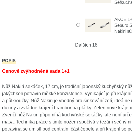
Šéfkuch
AKCE 1+1
Seburo 
Nakiri n
Dalších 18
POPIS
Cenově zvýhodněná sada 1+1
Nůž Nakiri sekáček, 17 cm, je tradiční japonský kuchyňský nůž
jakýchkoli potravin měkké konzistence. Vynikající je při krájení
a půlkroužky. Nůž Nakiri je vhodný pro šinkování zelí, ideálně 
dužiny a zvládne krájení brambor na plátky. Zeleninové krájen
Zvenčí nůž Nakiri připomíná kuchyňské sekáčky, ale není urče
masa. Technika práce s tímto nožem spočívá v řezání sečnými 
potravina se umístí pod centrální část čepele a při krájení se 