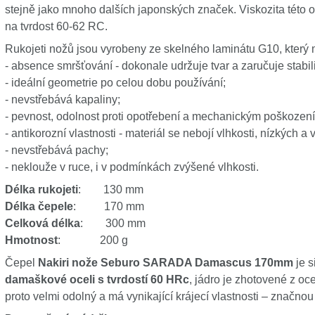
stejně jako mnoho dalších japonských značek. Viskozita této oce
na tvrdost 60-62 RC.
Rukojeti nožů jsou vyrobeny ze skelného laminátu G10, který 
- absence smršťování - dokonale udržuje tvar a zaručuje stabi
- ideální geometrie po celou dobu používání;
- nevstřebává kapaliny;
- pevnost, odolnost proti opotřebení a mechanickým poškození
- antikorozní vlastnosti - materiál se nebojí vlhkosti, nízkých a 
- nevstřebává pachy;
- neklouže v ruce, i v podmínkách zvýšené vlhkosti.
Délka rukojeti
: 130 mm
Délka čepele
: 170 mm
Celková délka
: 300 mm
Hmotnost
: 200 g
Čepel
Nakiri nože Seburo SARADA Damascus 170mm
je s
damaškové oceli s tvrdostí 60 HRc
, jádro je zhotovené z o
proto velmi odolný a má vynikající krájecí vlastnosti – značnou o