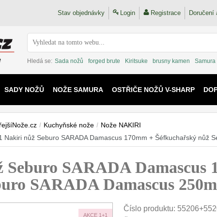
Stav objednávky
Login
Registrace
Doručení 
Hledá se:
Sada nožů
forged brute
Kiritsuke
brusny kamen
Samura
SADY NOŽŮ
NOŽE SAMURA
OSTŘIČE NOŽŮ V-SHARP
DO
KAIJU
řejšíNože.cz
/
Kuchyňské nože
/
Nože NAKIRI
1 Nakiri nůž Seburo SARADA Damascus 170mm + Šéfkuchařský nůž
ůž Seburo SARADA Damascus 
eburo SARADA Damascus 250
Číslo produktu:
55206+552
AKCE 1+1