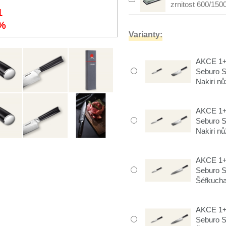
zrnitost 600/150
1
%
Varianty:
AKCE 1+1
Seburo 
Nakiri n
AKCE 1+1
Seburo 
Nakiri n
AKCE 1+1
Seburo 
Šéfkuch
AKCE 1+1
Seburo 