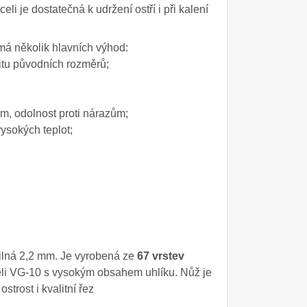
li je dostatečná k udržení ostří i při kalení
má několik hlavních výhod:
litu původních rozměrů;
m, odolnost proti nárazům;
vysokých teplot;
ilná 2,2 mm. Je vyrobená ze
67 vrstev
celi VG-10 s vysokým obsahem uhlíku. Nůž je
strost i kvalitní řez