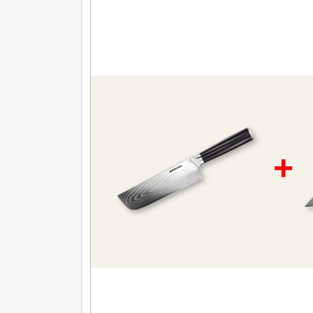
Nože na ovoce a zeleninu
43
Santoku nože
46
Nože NAKIRI
17
Filetovací nože
7
Nože na chleba
27
+
Vykosťovací nože
41
Steakové nože
2
Plátkovací nože
27
Porcovací nože
2
Sekáčky a speciální nože
15
Japonské nože
57