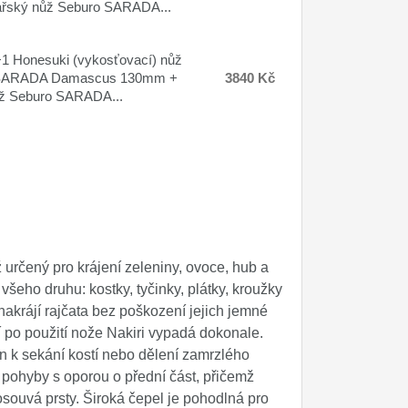
ařský nůž Seburo SARADA...
 Honesuki (vykosťovací) nůž
SARADA Damascus 130mm +
3840 Kč
ůž Seburo SARADA...
 určený pro krájení zeleniny, ovoce, hub a
 všeho druhu: kostky, tyčinky, plátky, kroužky
nakrájí rajčata bez poškození jejich jemné
í po použití nože Nakiri vypadá dokonale.
n k sekání kostí nebo dělení zamrzlého
pohyby s oporou o přední část, přičemž
posouvá prsty. Široká čepel je pohodlná pro