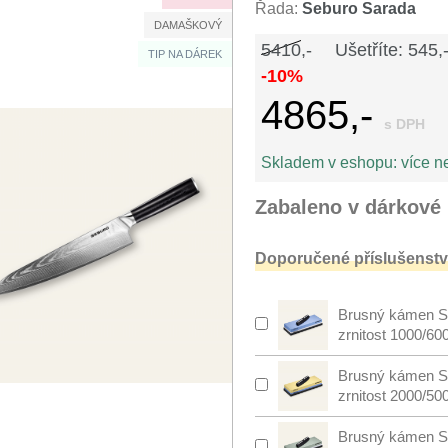
Řada:
Seburo Sarada
DAMAŠKOVÝ
5410,-
Ušetříte: 545,
TIP NA DÁREK
-10%
4865,-
s DPH
Skladem v eshopu:
více n
Zabaleno v dárkové 
Doporučené příslušenství
Brusný kámen S
zrnitost 1000/60
Brusný kámen S
zrnitost 2000/50
Brusný kámen S