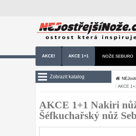
AKCE!
AKCE 1+1
NOŽE SEBURO
NOŽE SAMURA 
Zobrazit katalog
NEJost
/
AKCE 1+
Kuchyňské nože
Sady kuchyňských nožů
AKCE 1+1 Nakiri n
9
Šéfkuchařský nůž S
Šéfkuchařské nože
30
Univerzální nože
50