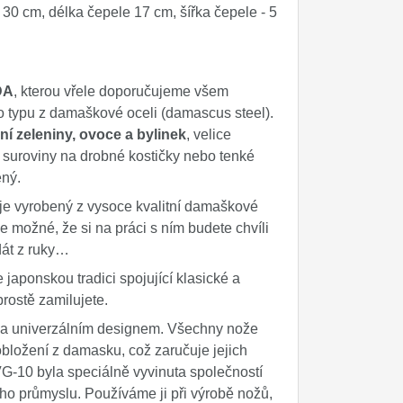
 30 cm, délka čepele 17 cm, šířka čepele - 5
DA
, kterou vřele doporučujeme všem
typu z damaškové oceli (damascus steel).
ní zeleniny, ovoce a bylinek
, velice
e suroviny na drobné kostičky nebo tenké
ený.
e vyrobený z vysoce kvalitní damaškové
 možné, že si na práci s ním budete chvíli
 dát z ruky…
ponskou tradici spojující klasické a
rostě zamilujete.
 a univerzálním designem. Všechny nože
bložení z damasku, což zaručuje jejich
VG-10 byla speciálně vyvinuta společností
ého průmyslu. Používáme ji při výrobě nožů,