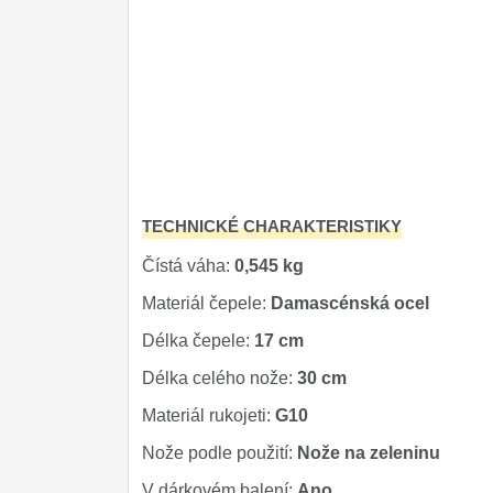
Značky
4
TECHNICKÉ CHARAKTERISTIKY
Čístá váha:
0,545 kg
Materiál čepele:
Damascénská ocel
Délka čepele:
17 cm
Délka celého nože:
30 cm
Materiál rukojeti:
G10
Nože podle použití:
Nože na zeleninu
V dárkovém balení:
Ano