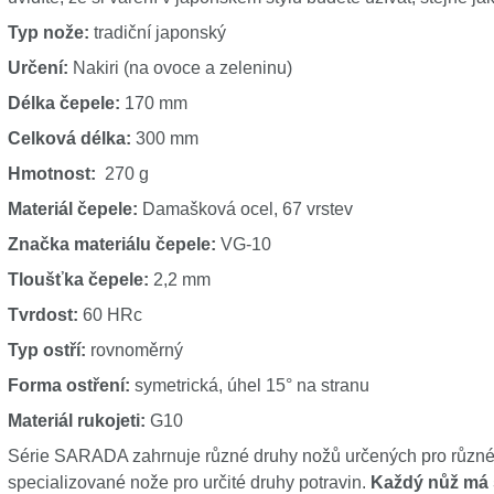
Typ nože:
tradiční japonský
Určení:
Nakiri (na ovoce a zeleninu)
Délka čepele:
170 mm
Celková délka:
300 mm
Hmotnost:
270 g
Materiál čepele:
Damašková ocel, 67 vrstev
Značka materiálu čepele:
VG-10
Tloušťka čepele:
2,2 mm
Tvrdost:
60 HRc
Typ ostří:
rovnoměrný
Forma ostření:
symetrická, úhel 15° na stranu
Materiál rukojeti:
G10
Série SARADA zahrnuje různé druhy nožů určených pro různé 
specializované nože pro určité druhy potravin.
Každý nůž má 