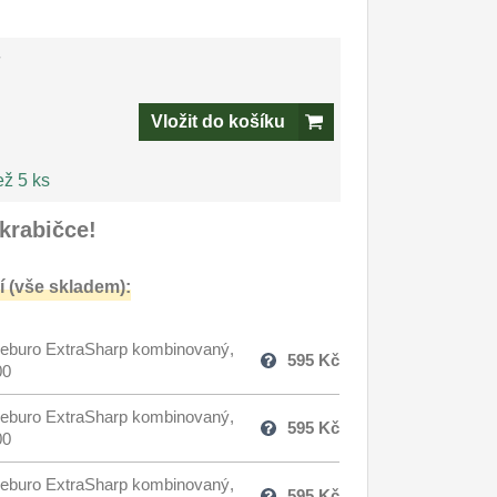
-
Vložit do košíku
ež 5 ks
krabičce!
 (vše skladem):
eburo ExtraSharp kombinovaný,
595
Kč
00
eburo ExtraSharp kombinovaný,
595
Kč
00
eburo ExtraSharp kombinovaný,
595
Kč