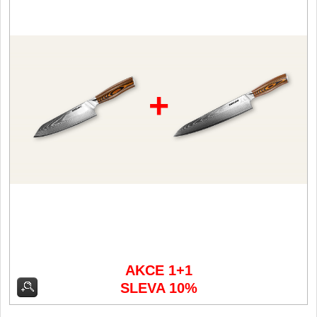
Filetovací nože
7
Nože na chleba
27
+
Vykosťovací nože
41
Steakové nože
2
Plátkovací nože
27
Porcovací nože
2
Sekáčky a speciální nože
15
AKCE 1+1
Japonské nože
SLEVA 10%
57