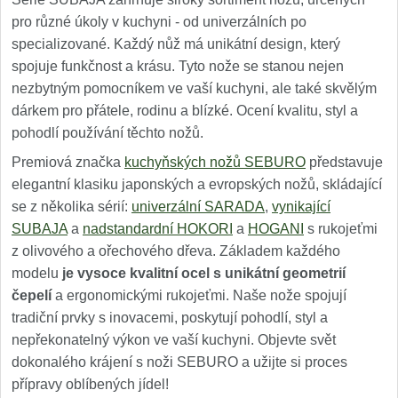
pro různé úkoly v kuchyni - od univerzálních po
specializované. Každý nůž má unikátní design, který
spojuje funkčnost a krásu. Tyto nože se stanou nejen
nezbytným pomocníkem ve vaší kuchyni, ale také skvělým
dárkem pro přátele, rodinu a blízké. Ocení kvalitu, styl a
pohodlí používání těchto nožů.
Premiová značka
kuchyňských nožů SEBURO
představuje
elegantní klasiku japonských a evropských nožů, skládající
se z několika sérií:
univerzální SARADA
,
vynikající
SUBAJA
a
nadstandardní HOKORI
a
HOGANI
s rukojeťmi
z olivového a ořechového dřeva. Základem každého
modelu
je vysoce kvalitní ocel s unikátní geometrií
čepelí
a ergonomickými rukojeťmi. Naše nože spojují
tradiční prvky s inovacemi, poskytují pohodlí, styl a
nepřekonatelný výkon ve vaší kuchyni. Objevte svět
dokonalého krájení s noži SEBURO a užijte si proces
přípravy oblíbených jídel!