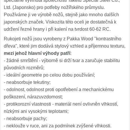
speciálně vyvinuta společností Takefu Special Steel Co.,
Ltd. (Japonsko) pro potřeby nožířského průmyslu.
Používáme ji ve výrobě nožů, stejně jako mnoho dalších
japonských značek. Viskozita této oceli je dostatečná k
udržení řezné hrany i při kalení na tvrdost 60-62 RC.
Rukojeti nožů jsou vyrobeny z Pakka Wood "kontrastního
dřeva", které jim dodává stylový vzhled a příjemnou texturu,
mezi jehož hlavní výhody patří
:
- žádné smrštění - výborně si drží tvar a zaručuje stabilitu
původních rozměrů;
- ideální geometrie po celou dobu používání;
- neabsorbuje tekutiny;
- odolnost, odolnost proti opotřebení a mechanickému
poškození, nárazuvzdornost;
- protikorozní vlastnosti - materiál není ovlivněn vlhkostí,
nízkými ani vysokými teplotami;
- neabsorbuje pachy;
- neklouže v ruce, ani za podmínek zvýšené vlhkosti.