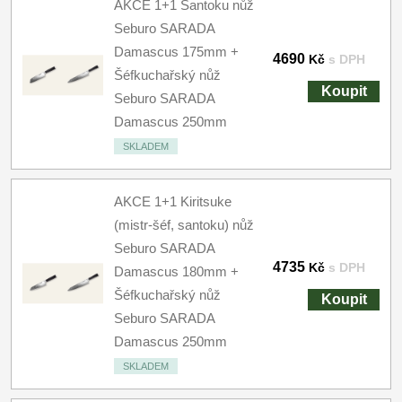
AKCE 1+1 Santoku nůž
Seburo SARADA
Damascus 175mm +
4690
Kč
s DPH
Šéfkuchařský nůž
Koupit
Seburo SARADA
Damascus 250mm
SKLADEM
AKCE 1+1 Kiritsuke
(mistr-šéf, santoku) nůž
Seburo SARADA
4735
Kč
s DPH
Damascus 180mm +
Šéfkuchařský nůž
Koupit
Seburo SARADA
Damascus 250mm
SKLADEM