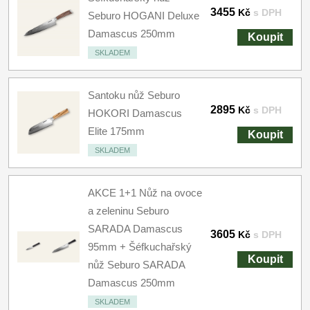
3455
Kč
s DPH
Seburo HOGANI Deluxe
Damascus 250mm
Koupit
SKLADEM
Santoku nůž Seburo
2895
Kč
s DPH
HOKORI Damascus
Elite 175mm
Koupit
SKLADEM
AKCE 1+1 Nůž na ovoce
a zeleninu Seburo
SARADA Damascus
3605
Kč
s DPH
95mm + Šéfkuchařský
Koupit
nůž Seburo SARADA
Damascus 250mm
SKLADEM