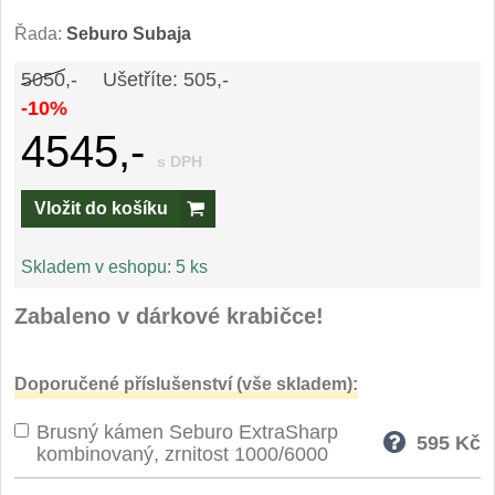
Speciální nože
Řada:
Seburo Subaja
Vrhací nože
5050,-
Ušetříte: 505,-
12
-10%
Záchranářské
4545,-
4
s DPH
Ostření nožů
Vložit do košíku
Ostřiče nožů
8
Skladem v eshopu:
5 ks
Brusné kameny
3
Zabaleno v dárkové krabičce!
Doplňky a díly
4
Doporučené příslušenství (vše skladem):
Nože SEBURO
Brusný kámen Seburo ExtraSharp
595
Kč
kombinovaný, zrnitost 1000/6000
Sady nožů SEBURO
6