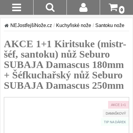
0
Stav
Akce!
NEJostřejšíNože.cz
/
Kuchyňské nože
/
Santoku nože
Objednávky
Kuchyňské nože
AKCE 1+1 Kiritsuke (mistr-
Login
Sady kuchyňských nožů
šéf, santoku) nůž Seburo
9
Registrace
SUBAJA Damascus 180mm
Šéfkuchařské nože
30
+ Šéfkuchařský nůž Seburo
Doručení A
Platba
Univerzální nože
SUBAJA Damascus 250mm
50
Vrácení Do
Nože na ovoce a
zeleninu
14 Dnů
43
AKCE 1+1
DAMAŠKOVÝ
Santoku nože
Reklamace
46
TIP NA DÁREK
Nože NAKIRI
Kontakty
17