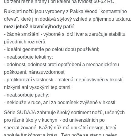
udržení řezné hrany i při kalení na tvrdost 60-62 RC.
Rukojeti nožů jsou vyrobeny z Pakka Wood "kontrastního
dřeva", které jim dodává stylový vzhled a příjemnou texturu,
mezi jehož hlavní výhody patří
:
- žádné smrštění - výborně si drží tvar a zaručuje stabilitu
původních rozměrů;
- ideální geometrie po celou dobu používání;
- neabsorbuje tekutiny;
- odolnost, odolnost proti opotřebení a mechanickému
poškození, nárazuvzdornost;
- protikorozní vlastnosti - materiál není ovlivněn vlhkostí,
nízkými ani vysokými teplotami;
- neabsorbuje pachy;
- neklouže v ruce, ani za podmínek zvýšené vlhkosti.
Série SUBAJA zahrnuje široký sortiment nožů, určených
pro různé úkoly v kuchyni - od univerzálních po
specializované. Každý nůž má unikátní design, který
spojuje funkčnost a krásu. Tyto nože se stanou nejen