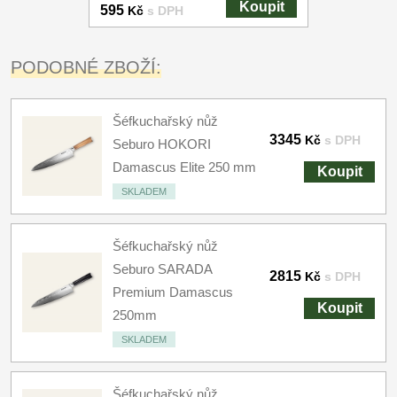
Koupit
595
Kč
s DPH
PODOBNÉ ZBOŽÍ:
Šéfkuchařský nůž
3345
Kč
s DPH
Seburo HOKORI
Damascus Elite 250 mm
Koupit
SKLADEM
Šéfkuchařský nůž
Seburo SARADA
2815
Kč
s DPH
Premium Damascus
Koupit
250mm
SKLADEM
Šéfkuchařský nůž