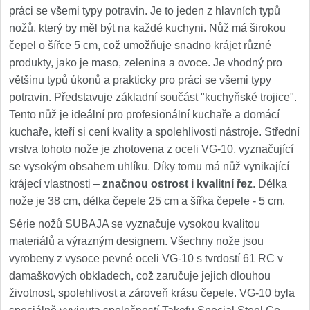
práci se všemi typy potravin. Je to jeden z hlavních typů
nožů, který by měl být na každé kuchyni. Nůž má širokou
čepel o šířce 5 cm, což umožňuje snadno krájet různé
produkty, jako je maso, zelenina a ovoce. Je vhodný pro
většinu typů úkonů a prakticky pro práci se všemi typy
potravin. Představuje základní součást "kuchyňské trojice".
Tento nůž je ideální pro profesionální kuchaře a domácí
kuchaře, kteří si cení kvality a spolehlivosti nástroje. Střední
vrstva tohoto nože je zhotovena z oceli VG-10, vyznačující
se vysokým obsahem uhlíku. Díky tomu má nůž vynikající
krájecí vlastnosti –
značnou ostrost i kvalitní řez
. Délka
nože je 38 cm, délka čepele 25 cm a šířka čepele - 5 cm.
Série nožů SUBAJA se vyznačuje vysokou kvalitou
materiálů a výrazným designem. Všechny nože jsou
vyrobeny z vysoce pevné oceli VG-10 s tvrdostí 61 RC v
damaškových obkladech, což zaručuje jejich dlouhou
životnost, spolehlivost a zároveň krásu čepele. VG-10 byla