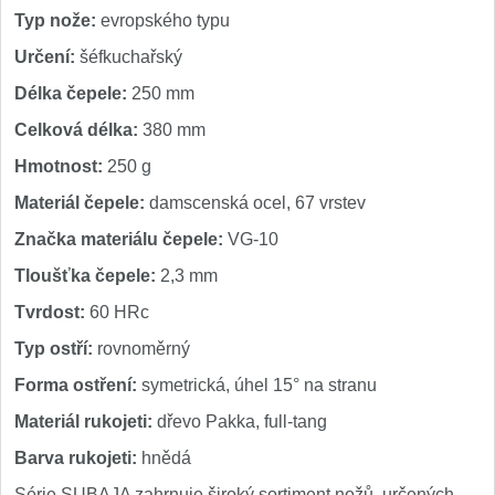
Typ nože:
evropského typu
Určení:
šéfkuchařský
Délka čepele:
250 mm
Celková délka:
380 mm
Hmotnost:
250 g
Materiál čepele:
damscenská ocel, 67 vrstev
Značka materiálu čepele:
VG-10
Tloušťka čepele:
2,3 mm
Tvrdost:
60 HRc
Typ ostří:
rovnoměrný
Forma ostření:
symetrická, úhel 15° na stranu
Materiál rukojeti:
dřevo Pakka, full-tang
Barva rukojeti:
hnědá
Série SUBAJA zahrnuje široký sortiment nožů, určených