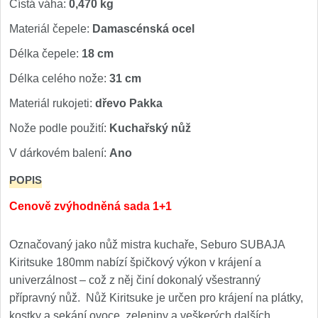
Čístá váha:
0,470 kg
Materiál čepele:
Damascénská ocel
Délka čepele:
18 cm
Délka celého nože:
31 cm
Materiál rukojeti:
dřevo Pakka
Nože podle použití:
Kuchařský nůž
V dárkovém balení:
Ano
POPIS
Cenově zvýhodněná sada 1+1
Označovaný jako nůž mistra kuchaře, Seburo SUBAJA
Kiritsuke 180mm nabízí špičkový výkon v krájení a
univerzálnost – což z něj činí dokonalý všestranný
přípravný nůž. Nůž Kiritsuke je určen pro krájení na plátky,
kostky a sekání ovoce, zeleniny a veškerých dalších