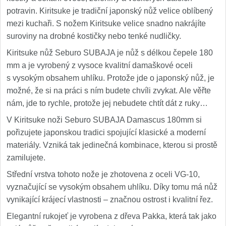
potravin. Kiritsuke je tradiční japonský nůž velice oblíbený
mezi kuchaři. S nožem Kiritsuke velice snadno nakrájíte
suroviny na drobné kostičky nebo tenké nudličky.
Kiritsuke nůž Seburo SUBAJA je nůž s délkou čepele 180
mm a je vyrobený z vysoce kvalitní damaškové oceli
s vysokým obsahem uhlíku. Protože jde o japonský nůž, je
možné, že si na práci s ním budete chvíli zvykat. Ale věřte
nám, jde to rychle, protože jej nebudete chtít dát z ruky…
V Kiritsuke noži Seburo SUBAJA Damascus 180mm si
pořizujete japonskou tradici spojující klasické a moderní
materiály. Vzniká tak jedinečná kombinace, kterou si prostě
zamilujete.
Střední vrstva tohoto nože je zhotovena z oceli VG-10,
vyznačující se vysokým obsahem uhlíku. Díky tomu má nůž
vynikající krájecí vlastnosti – značnou ostrost i kvalitní řez.
Elegantní rukojeť je vyrobena z dřeva Pakka, která tak jako