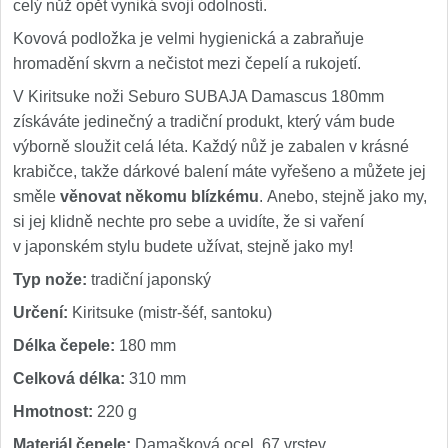
celý nůž opět vyniká svojí odolností.
Kovová podložka je velmi hygienická a zabraňuje
hromadění skvrn a nečistot mezi čepelí a rukojetí.
V Kiritsuke noži Seburo SUBAJA Damascus 180mm
získáváte jedinečný a tradiční produkt, který vám bude
výborně sloužit celá léta. Každý nůž je zabalen v krásné
krabičce, takže dárkové balení máte vyřešeno a můžete jej
směle
věnovat někomu blízkému
. Anebo, stejně jako my,
si jej klidně nechte pro sebe a uvidíte, že si vaření
v japonském stylu budete užívat, stejně jako my!
Typ nože:
tradiční japonský
Určení:
Kiritsuke (mistr-šéf, santoku)
Délka čepele:
180 mm
Celková délka:
310 mm
Hmotnost:
220 g
Materiál čepele:
Damašková ocel, 67 vrstev