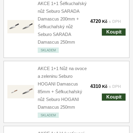
AKCE 1+1 Šéfkuchařský
nůž Seburo SARADA
Damascus 200mm +
4720
Kč
s DPH
Šéfkuchařský nůž
Koupit
Seburo SARADA
Damascus 250mm
SKLADEM
AKCE 1+1 Nůž na ovoce
a zeleninu Seburo
HOGANI Damascus
4310
Kč
s DPH
85mm + Šéfkuchařský
Koupit
nůž Seburo HOGANI
Damascus 250mm
SKLADEM