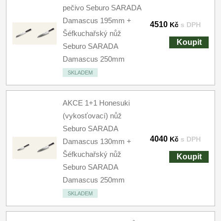
pečivo Seburo SARADA
Damascus 195mm +
4510
Kč
s DPH
Šéfkuchařský nůž
Koupit
Seburo SARADA
Damascus 250mm
SKLADEM
AKCE 1+1 Honesuki
(vykosťovací) nůž
Seburo SARADA
4040
Kč
s DPH
Damascus 130mm +
Šéfkuchařský nůž
Koupit
Seburo SARADA
Damascus 250mm
SKLADEM