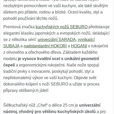
nezbytným pomocníkem ve vaší kuchyni, ale také skvělým
dárkem pro přátele, rodinu a blízké. Ocení kvalitu, styl a
pohodlí používání těchto nožů.
Premiová značka
kuchyňských nožů SEBURO
představuje
elegantní klasiku japonských a evropských nožů, skládající
se z několika sérií:
univerzální SARADA
,
vynikající
SUBAJA
a
nadstandardní HOKORI
a
HOGANI
s rukojeťmi
z olivového a ořechového dřeva. Základem každého
modelu
je vysoce kvalitní ocel s unikátní geometrií
čepelí
a ergonomickými rukojeťmi. Naše nože spojují
tradiční prvky s inovacemi, poskytují pohodlí, styl a
nepřekonatelný výkon ve vaší kuchyni. Objevte svět
dokonalého krájení s noži SEBURO a užijte si proces
přípravy oblíbených jídel!
Šéfkuchařský nůž „Chef“ o délce 25 cm je
univerzální
nástroj, vhodný pro většinu kuchyňských úkolů
a pro