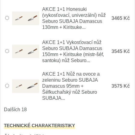
Nože Samura MO-V
4
AKCE 1+1 Honesuki
(vykosťovací, univerzální) nůž
3465 Kč
Nože Samura Bamboo
Seburo SUBAJA Damascus
1
130mm + Kiritsuke...
Ostřiče nožů V-Sharp
AKCE 1+1 Vykosťovací nůž
Seburo SUBAJA Damascus
Brousky na nože
3545 Kč
9
150mm + Kiritsuke (mistr-šéf,
santoku) nůž Seburo...
Doplňky a díly
4
AKCE 1+1 Nůž na ovoce a
Doprodej
zeleninu Seburo SUBAJA
11
Damascus 95mm +
3575 Kč
Šéfkuchařský nůž Seburo
Dárky
SUBAJA...
4
Dalších 18
Značky
4
TECHNICKÉ CHARAKTERISTIKY