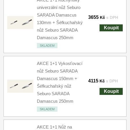
univerzální nůž Seburo
SARADA Damascus
3655
Kč
s DPH
130mm + Šéfkuchařský
Koupit
nůž Seburo SARADA
Damascus 250mm
SKLADEM
AKCE 1+1 Vykosťovací
nůž Seburo SARADA
Damascus 150mm +
4115
Kč
s DPH
Šéfkuchařský nůž
Koupit
Seburo SARADA
Damascus 250mm
SKLADEM
AKCE 1+1 Nůž na