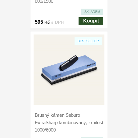
600/1500
SKLADEM
Koupit
595
Kč
s DPH
BESTSELLER
Brusný kámen Seburo
ExtraSharp kombinovaný, zrnitost
1000/6000