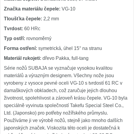
Značka materiálu čepele:
VG-10
Tloušťka čepele:
2,2 mm
Tvrdost:
60 HRc
Typ ostří:
rovnoměrný
Forma ostření:
symetrická, úhel 15° na stranu
Materiál rukojeti:
dřevo Pakka, full-tang
Série nožů SUBAJA se vyznačuje vysokou kvalitou
materiálů a výrazným designem. Všechny nože jsou
vyrobeny z vysoce pevné oceli VG-10 s tvrdostí 61 RC v
damaškových obkladech, což zaručuje jejich dlouhou
životnost, spolehlivost a zároveň krásu čepele. VG-10 byla
speciálně vyvinuta společností Takefu Special Steel Co.,
Ltd. (Japonsko) pro potřeby nožířského průmyslu.
Používáme ji ve výrobě nožů, stejně jako mnoho dalších
japonských značek. Viskozita této oceli je dostatečná k