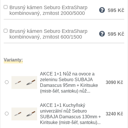
Nože Seburo SARADA
Brusný kámen Seburo ExtraSharp
93
595
Kč
kombinovaný, zrnitost 2000/5000
Nože Seburo SUBAJA
92
Brusný kámen Seburo ExtraSharp
Nože Seburo HOKORI
595
Kč
37
kombinovaný, zrnitost 600/1500
Nože Seburo HOGANI
20
Varianty:
Nože Seburo WEST
21
AKCE 1+1 Nůž na ovoce a
Nože Tojiro
zeleninu Seburo SUBAJA
3090 Kč
Damascus 95mm + Kiritsuke
Nože Tojiro Shippu
(mistr-šéf, santoku) nůž...
2
Nože Tojiro Zen
AKCE 1+1 Kuchyňský
1
univerzální nůž Seburo
3240 Kč
SUBAJA Damascus 130mm +
Nože Samura
Kiritsuke (mistr-šéf, santoku)...