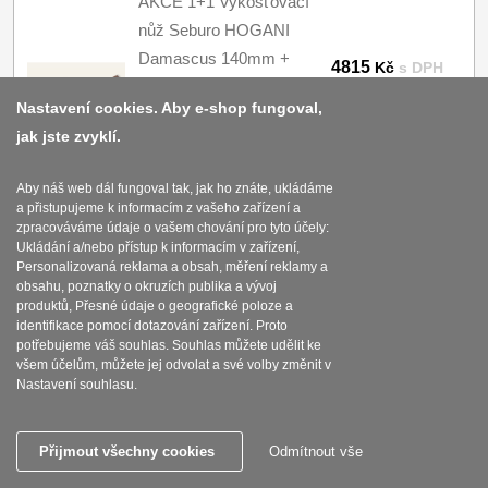
AKCE 1+1 Vykosťovací
nůž Seburo HOGANI
Damascus 140mm +
4815
Kč
s DPH
Šéfkuchařský nůž
Koupit
Nastavení cookies. Aby e-shop fungoval,
Seburo HOGANI
jak jste zvyklí.
Damascus 250mm
SKLADEM
Aby náš web dál fungoval tak, jak ho znáte, ukládáme
a přistupujeme k informacím z vašeho zařízení a
zpracováváme údaje o vašem chování pro tyto účely:
AKCE 1+1 Plátkovací
Ukládání a/nebo přístup k informacím v zařízení,
Personalizovaná reklama a obsah, měření reklamy a
nůž Seburo HOGANI
obsahu, poznatky o okruzích publika a vývoj
Damascus 195mm +
5145
Kč
s DPH
produktů, Přesné údaje o geografické poloze a
Šéfkuchařský nůž
identifikace pomocí dotazování zařízení. Proto
Koupit
potřebujeme váš souhlas. Souhlas můžete udělit ke
Seburo HOGANI
všem účelům, můžete jej odvolat a své volby změnit v
Damascus 250mm
Nastavení souhlasu.
SKLADEM
Přijmout všechny cookies
Odmítnout vše
AKCE 1+1 Plátkovací