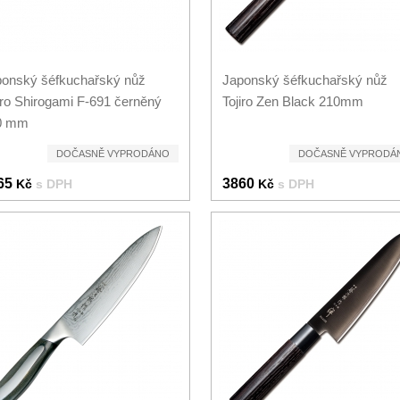
onský šéfkuchařský nůž
Japonský šéfkuchařský nůž
iro Shirogami F-691 černěný
Tojiro Zen Black 210mm
0 mm
DOČASNĚ VYPRODÁNO
DOČASNĚ VYPRODÁ
65
3860
Kč
s DPH
Kč
s DPH