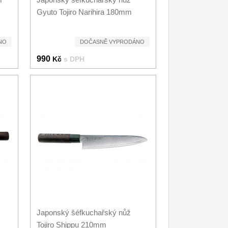
Gyuto Tojiro Narihira 180mm
NO
DOČASNĚ VYPRODÁNO
990
Kč
s DPH
Japonský šéfkuchařský nůž
Tojiro Shippu 210mm