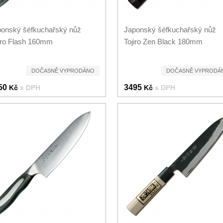
onský šéfkuchařský nůž
Japonský šéfkuchařský nůž
iro Flash 160mm
Tojiro Zen Black 180mm
DOČASNĚ VYPRODÁNO
DOČASNĚ VYPRODÁ
50
3495
Kč
s DPH
Kč
s DPH