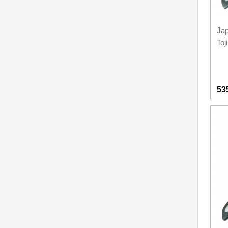
Jap
Toj
53