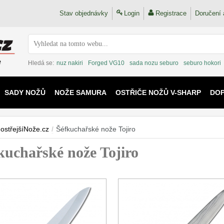
Stav objednávky
Login
Registrace
Doručení 
Hledá se:
nuz nakiri
Forged VG10
sada nozu seburo
seburo hokori
SADY NOŽŮ
NOŽE SAMURA
OSTŘIČE NOŽŮ V-SHARP
DO
KAIJU
ostřejšíNože.cz
/
Šéfkuchařské nože Tojiro
kuchařské nože Tojiro