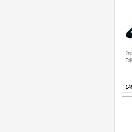
Nože na ovoce a zeleninu
43
Santoku nože
46
Nože NAKIRI
17
Filetovací nože
7
Jap
Nože na chleba
27
Toj
Vykosťovací nože
41
Steakové nože
2
14
Plátkovací nože
27
Porcovací nože
2
Sekáčky a speciální nože
15
Japonské nože
57