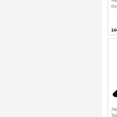
Gyu
14
Jap
To