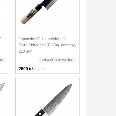
7
Japonský šéfkuchařský nůž
Tojiro Shirogami (F-694), černěný,
210 mm
NO
DOČASNĚ VYPRODÁNO
2690
Kč
s DPH