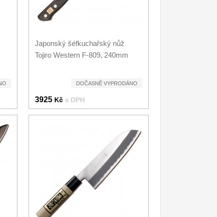
Japonský šéfkuchařský nůž
Tojiro Western F-809, 240mm
NO
DOČASNĚ VYPRODÁNO
3925
Kč
s DPH