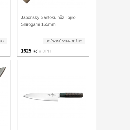
Japonský Santoku nůž Tojiro
Shirogami 165mm
NO
DOČASNĚ VYPRODÁNO
1625
Kč
s DPH