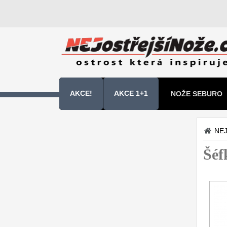
AKCE!
AKCE 1+1
NOŽE SEBURO
NOŽE SAMURA 
NEJ
Kuchyňské nože
Šéf
Sady kuchyňských nožů
9
Šéfkuchařské nože
30
Univerzální nože
50