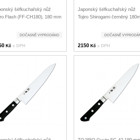
onský šéfkuchařský nůž
Japonský šéfkuchařský nůž
iro Flash (FF-CH180), 180 mm
Tojiro Shirogami černěný 18
DOČASNĚ VYPRODÁNO
DOČASNĚ VYPRODÁ
50
2150
Kč
s DPH
Kč
s DPH
onský šéfkuchařský nůž
TOJIRO Gyuto FC-42 180 m