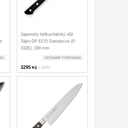
Japonský šéfkuchařský nůž
mm
Tojiro DP ECO Damascus (F-
332E), 180 mm
NO
DOČASNĚ VYPRODÁNO
3295
Kč
s DPH