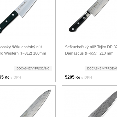
onský šéfkuchařský nůž
Šéfkuchařský nůž Tojiro DP 3
iro Western (F-312) 180mm
Damascus (F-655), 210 mm
DOČASNĚ VYPRODÁNO
DOČASNĚ VYPRODÁ
95
5205
Kč
s DPH
Kč
s DPH