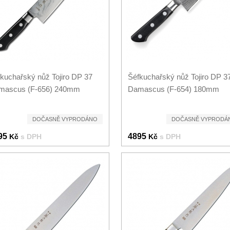
kuchařský nůž Tojiro DP 37
Šéfkuchařský nůž Tojiro DP 3
mascus (F-656) 240mm
Damascus (F-654) 180mm
DOČASNĚ VYPRODÁNO
DOČASNĚ VYPRODÁ
95
4895
Kč
s DPH
Kč
s DPH