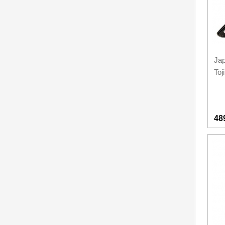
Značky
4
Jap
Toj
48