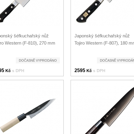
onský šéfkuchařský nůž
Japonský šéfkuchařský nůž
iro Western (F-810), 270 mm
Tojiro Western (F-807), 180 
DOČASNĚ VYPRODÁNO
DOČASNĚ VYPRODÁ
95
2595
Kč
s DPH
Kč
s DPH