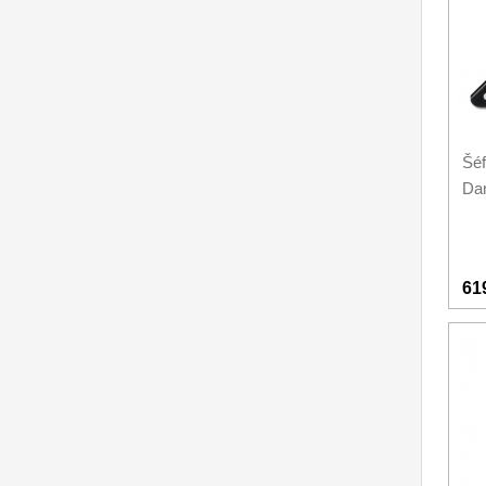
Kuchyňské příslušenství
2
Zavírací nože
Nože s pevnou čepelí
Šéf
Speciální nože
Da
Ostření nožů
Nože SEBURO
61
Nože Tojiro
Nože Samura
Ostřiče nožů V-Sharp
Doprodej
11
Dárky
4