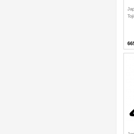
Jap
Toj
66
Jap