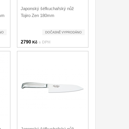
Japonský šéfkuchařský nůž
0mm
Tojiro Zen 180mm
NO
DOČASNĚ VYPRODÁNO
2790
Kč
s DPH
m
Japonský šéfkuchařský nůž