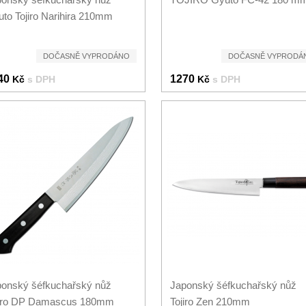
to Tojiro Narihira 210mm
DOČASNĚ VYPRODÁNO
DOČASNĚ VYPRODÁ
40
1270
Kč
s DPH
Kč
s DPH
onský šéfkuchařský nůž
Japonský šéfkuchařský nůž
jiro DP Damascus 180mm
Tojiro Zen 210mm