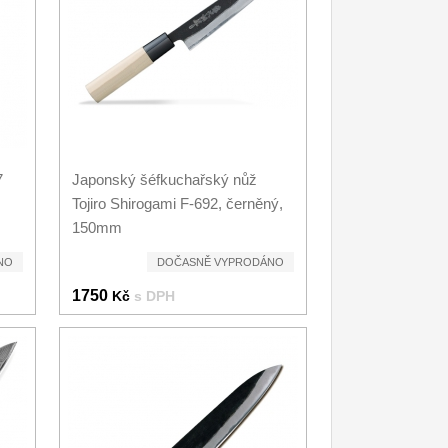
7
Japonský šéfkuchařský nůž
Tojiro Shirogami F-692, černěný,
150mm
NO
DOČASNĚ VYPRODÁNO
1750
Kč
s DPH